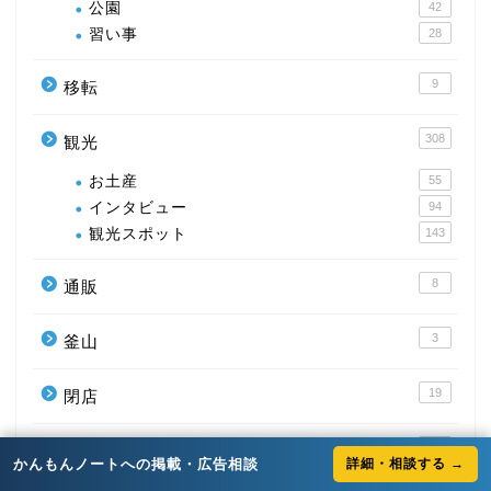
公園
42
習い事
28
9
移転
308
観光
お土産
55
インタビュー
94
観光スポット
143
8
通販
3
釜山
19
閉店
28
開店
かんもんノートへの掲載・広告相談
詳細・相談する →