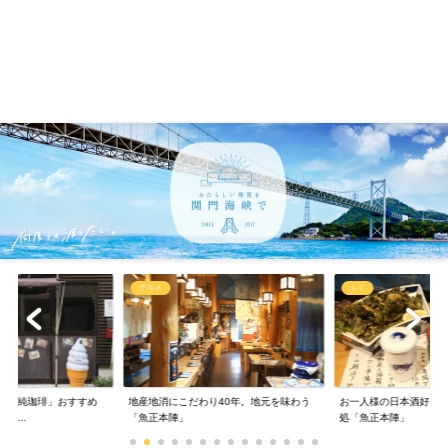
ふぐ
グルメ
り40年。地元を味わう
お一人様の日本酒好きにもお勧め、大衆肴
【リニューアル】リピ
処「魚正本陣」
ラピストのお店が3...