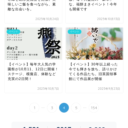
味しいご飯を食べながら、素
な、福餅まきイベント！今年
敵な出会いを。
も開催です
2025年10月24日
2025年10月13日
イベント
イベント
【イベント】毎年大人気の学
【イベント】30年以上経った
園祭が10月11、12日に開催！
今でも輝きを放ち、語りかけ
ステージ、模擬店、体験など
てくる作品たち。旧英国領事
充実の2日間！
館にて作品展が開催
2025年10月7日
2025年9月23日
...
...
1
3
4
5
154