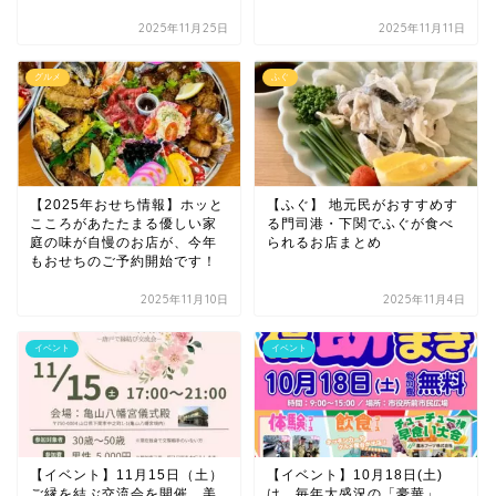
2025年11月25日
2025年11月11日
グルメ
ふぐ
【2025年おせち情報】ホッと
【ふぐ】 地元民がおすすめす
こころがあたたまる優しい家
る門司港・下関でふぐが食べ
庭の味が自慢のお店が、今年
られるお店まとめ
もおせちのご予約開始です！
2025年11月10日
2025年11月4日
イベント
イベント
【イベント】11月15日（土）
【イベント】10月18日(土)
ご縁を結ぶ交流会を開催。美
は、毎年大盛況の「豪華」