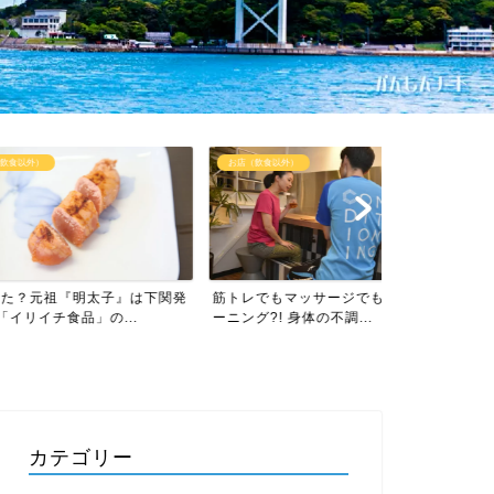
お店（飲食以外）
インタビュー
『明太子』は下関発
筋トレでもマッサージでもないトレ
スケール凄す
品」の...
ーニング?! 身体の不調...
所」の下関メガ
カテゴリー