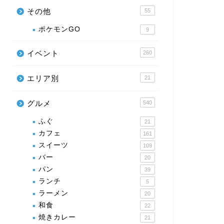
その他
55
ポケモンGO
9
イベント
260
エリア別
21
グルメ
540
ふぐ
21
カフェ
161
スイーツ
109
バー
20
パン
39
ランチ
5
お店（飲食以外）
ふぐ
ラーメン
20
和食
22
焼きカレー
21