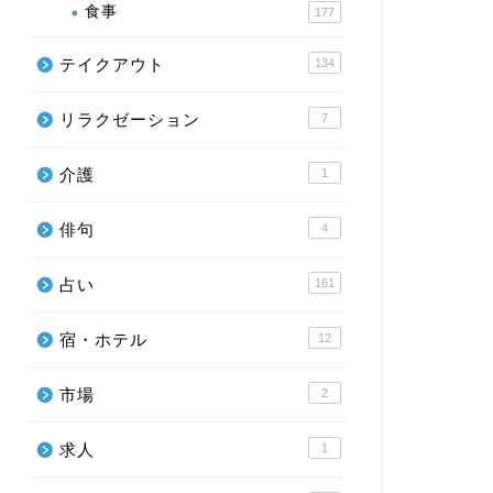
食事
177
テイクアウト
134
リラクゼーション
7
発見！リピート率９割！キンパが美
発見！「
味すぎると話題の、隠れた名店
1,20
介護
1
供するお
俳句
4
2026年4月13日
占い
161
お土産
グルメ
宿・ホテル
12
市場
2
求人
1