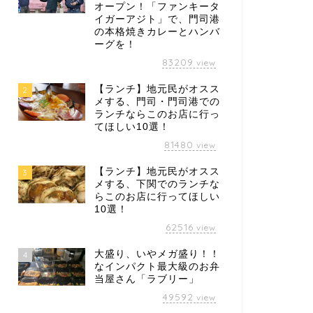
オープン！「ファンキータ
イガーアジト」で、門司港
の本格焼きカレーとハンバ
ーグを！
83209
view
【城下町長府ひなまつり】蜜やきい
【城下町
【ランチ】地元民がオスス
2
もiimo
メする、門司・門司港での
ランチならこのお店に行っ
てほしい10選！
2025年2月13日
81480
view
【ランチ】地元民がオスス
3
メする、下関でのランチな
next
らこのお店に行ってほしい
10選！
62516
view
大盛り、いやメガ盛り！！
4
なインパクト最大級のお弁
当屋さん「ラブリー」
49592
view