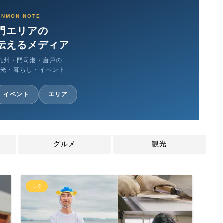
ANMON NOTE
門エリアの
伝えるメディア
九州・門司港・唐戸の
観光・暮らし・イベント
イベント
エリア
グルメ
観光
ふぐ