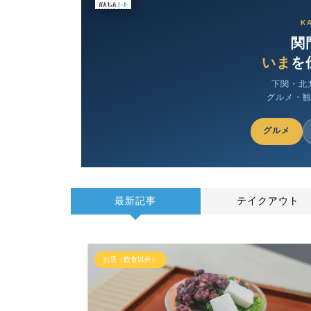
K
関
いま
を
下関・北
グルメ・
グルメ
最新記事
テイクアウト
お店（飲食以外）