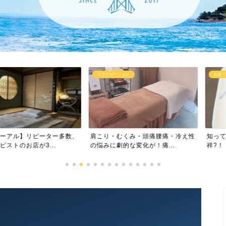
リラクゼーション
お店（飲食以外）
リピーター多数、
肩こり・むくみ・頭痛腰痛・冷え性
知ってた？元祖
が3...
の悩みに劇的な変化が！痛...
祥?！「イリイチ食