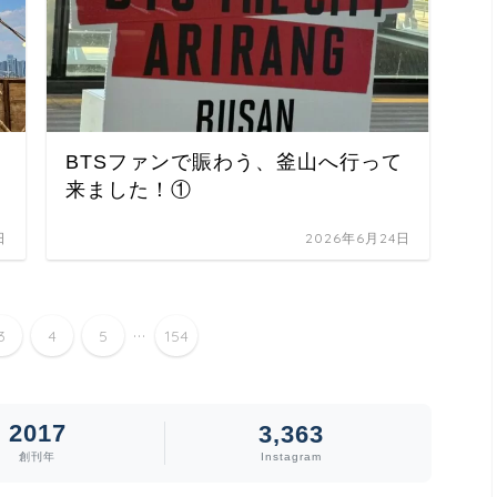
BTSファンで賑わう、釜山へ行って
来ました！①
日
2026年6月24日
...
3
4
5
154
2017
3,363
創刊年
Instagram