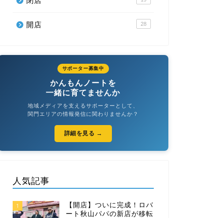
閉店
お土産
お店（飲食以外
開店
28
サポーター募集中
かんもんノートを
一緒に育てませんか
地域メディアを支えるサポーターとして、
関門エリアの情報発信に関わりませんか？
【城下町長府ひなまつり】エルブ・
【城下町
フルール
店
詳細を見る →
2025年2月13日
人気記事
グルメ
お土産
【開店】ついに完成！ロバ
1
ート秋山パパの新店が移転