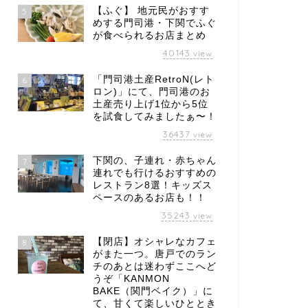
【ふぐ】 地元民がおすす
5
めする門司港・下関でふぐ
が食べられるお店まとめ
40143
view
「門司港土産RetroN(レト
6
ロン)」にて、門司港のお
土産売り上げ1位から5位
を試食してみましたぁ〜！
36437
view
下関の、子連れ・赤ちゃん
7
連れでも行けるおすすめの
レストラン8選！キッズス
ペースのあるお店も！！
35243
view
【閉店】オシャレなカフェ
8
がまた一つ。唐戸でのラン
チのあとは迷わずここへど
うぞ「KANMON
BAKE（関門ベイク）」に
て、甘くて楽しいひととき