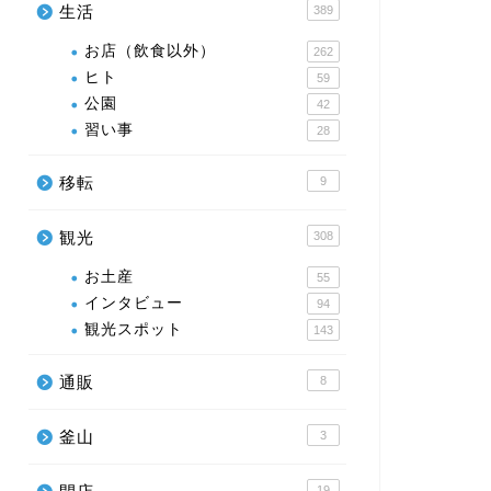
生活
389
【城下町長府ひなまつり】むらかみ
【城下町
お店（飲食以外）
262
茶舗
きひら田
ヒト
59
公園
42
2025年2月13日
習い事
28
お土産
お土産
移転
9
観光
308
お土産
55
インタビュー
94
観光スポット
143
通販
8
【城下町長府ひなまつり】パンとお
【城下町
やつとくるる
大将たい
釜山
3
2025年2月13日
19