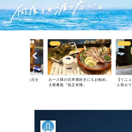
ふぐ
グルメ
0年。地元を
お一人様の日本酒好きにもお勧め、
【リニューアル】
大衆肴処「魚正本陣」
人気セラピストのお店