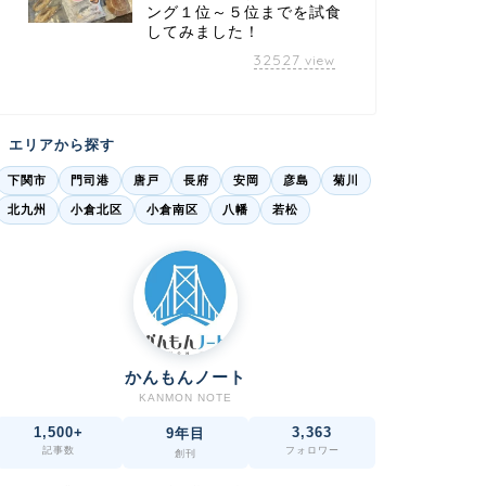
ング１位～５位までを試食
してみました！
32527
view
エリアから探す
下関市
門司港
唐戸
長府
安岡
彦島
菊川
北九州
小倉北区
小倉南区
八幡
若松
かんもんノート
KANMON NOTE
1,500+
3,363
9年目
記事数
フォロワー
創刊