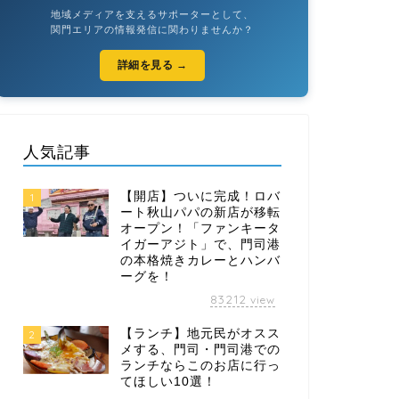
地域メディアを支えるサポーターとして、
関門エリアの情報発信に関わりませんか？
詳細を見る →
人気記事
【開店】ついに完成！ロバ
1
ート秋山パパの新店が移転
オープン！「ファンキータ
イガーアジト」で、門司港
の本格焼きカレーとハンバ
ーグを！
83212
view
【ランチ】地元民がオスス
2
メする、門司・門司港での
ランチならこのお店に行っ
てほしい10選！