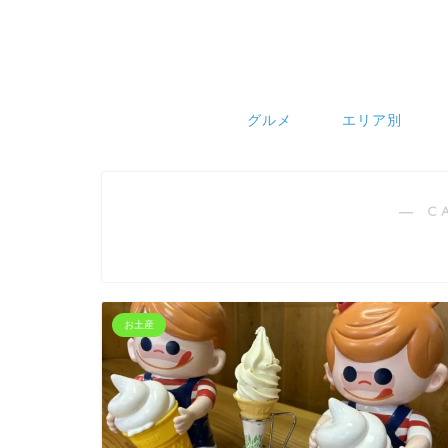
グルメ
エリア別
― C
お土産