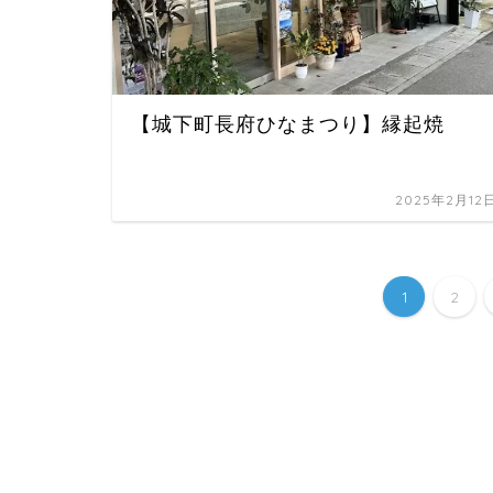
【城下町長府ひなまつり】縁起焼
2025年2月12
1
2