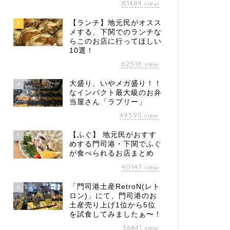
81484
view
【ランチ】地元民がオスス
3
メする、下関でのランチな
らこのお店に行ってほしい
10選！
62518
view
大盛り、いやメガ盛り！！
4
なインパクト最大級のお弁
当屋さん「ラブリー」
49595
view
【ふぐ】 地元民がおすす
5
めする門司港・下関でふぐ
が食べられるお店まとめ
40147
view
「門司港土産RetroN(レト
6
ロン)」にて、門司港のお
土産売り上げ1位から5位
を試食してみましたぁ〜！
36441
view