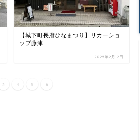
【城下町長府ひなまつり】リカーショ
ップ藤津
日
2025年2月12日
3
4
5
6