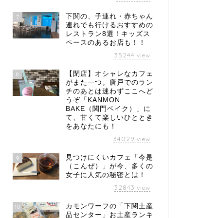
下関の、子連れ・赤ちゃん
7
連れでも行けるおすすめの
レストラン8選！キッズス
ペースのあるお店も！！
35244
view
【閉店】オシャレなカフェ
8
がまた一つ。唐戸でのラン
チのあとは迷わずここへど
うぞ「KANMON
BAKE（関門ベイク）」に
て、甘くて楽しいひととき
をあなたにも！
34029
view
見つけにくいカフェ「今是
9
（こんぜ）」が今、多くの
女子に人気の秘密とは！
32843
view
カモンワーフの「下関土産
10
品センター」お土産ランキ