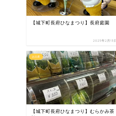
【城下町長府ひなまつり】長府庭園
2025年2月13
お土産
【城下町長府ひなまつり】むらかみ茶