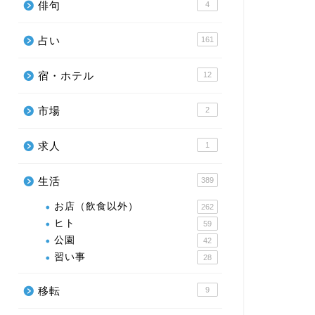
俳句
4
占い
161
宿・ホテル
12
市場
2
求人
1
生活
389
お店（飲食以外）
262
ヒト
59
公園
42
習い事
28
移転
9