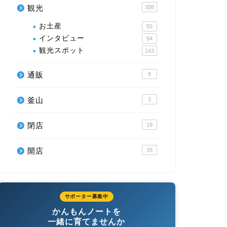
観光
308
お土産
55
インタビュー
94
観光スポット
143
通販
8
釜山
3
閉店
19
開店
28
サポーター募集中
かんもんノートを
一緒に育てませんか