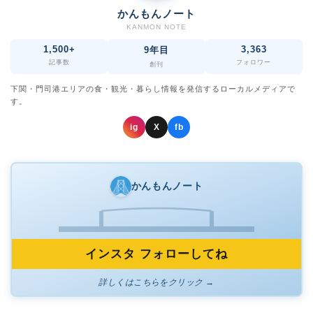
かんもんノート
KANMON NOTE
1,500+
3,363
9年目
記事数
フォロワー
創刊
下関・門司港エリアの食・観光・暮らし情報を発信するローカルメディアで
す。
ig
X
fb
かんもんノート
インスタ フォローしてね
詳しくはこちらをクリック →