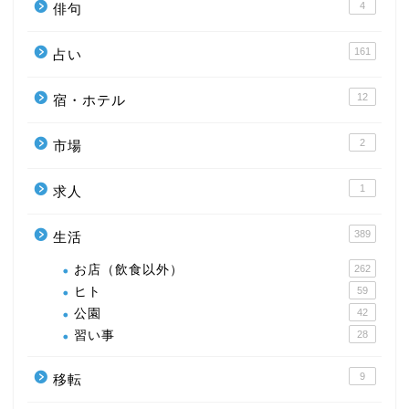
4
俳句
161
占い
12
宿・ホテル
2
市場
1
求人
389
生活
お店（飲食以外）
262
ヒト
59
公園
42
習い事
28
9
移転