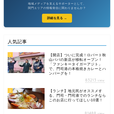
地域メディアを支えるサポーターとして、
関門エリアの情報発信に関わりませんか？
詳細を見る →
人気記事
1
【開店】ついに完成！ロバート秋
山パパの新店が移転オープン！
「ファンキータイガーアジト」
で、門司港の本格焼きカレーとハ
ンバーグを！
83213
view
2
【ランチ】地元民がオススメす
る、門司・門司港でのランチなら
このお店に行ってほしい10選！
81488
view