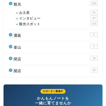
308
観光
お土産
55
インタビュー
94
観光スポット
143
8
通販
3
釜山
19
閉店
28
開店
サポーター募集中
かんもんノートを
一緒に育てませんか