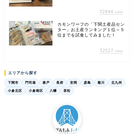
32844
view
10
カモンワーフの「下関土産品セン
ター」お土産ランキング１位～５
位までを試食してみました！
32527
view
エリアから探す
下関市
門司港
唐戸
長府
安岡
彦島
菊川
北九州
小倉北区
小倉南区
八幡
若松