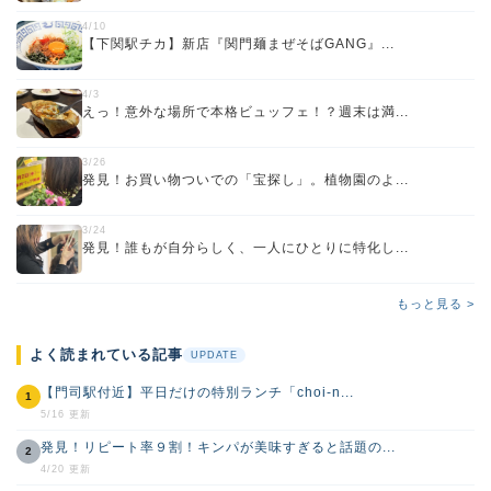
4/10
【下関駅チカ】新店『関門麺まぜそばGANG』...
4/3
えっ！意外な場所で本格ビュッフェ！？週末は満...
3/26
発見！お買い物ついでの「宝探し」。植物園のよ...
3/24
発見！誰もが自分らしく、一人にひとりに特化し...
もっと見る >
よく読まれている記事
UPDATE
【門司駅付近】平日だけの特別ランチ「choi-n...
1
5/16 更新
発見！リピート率９割！キンパが美味すぎると話題の...
2
4/20 更新