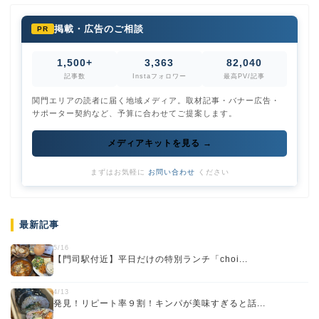
掲載・広告のご相談
PR
1,500+
3,363
82,040
記事数
Instaフォロワー
最高PV/記事
関門エリアの読者に届く地域メディア。取材記事・バナー広告・
サポーター契約など、予算に合わせてご提案します。
メディアキットを見る →
まずはお気軽に
お問い合わせ
ください
最新記事
5/16
【門司駅付近】平日だけの特別ランチ「choi...
4/13
発見！リピート率９割！キンパが美味すぎると話...