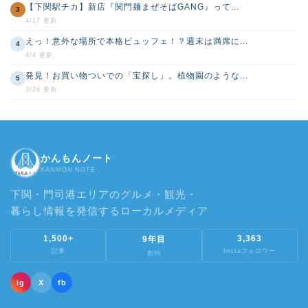
【下関駅チカ】新店『関門麺まぜそばGANG』って...
3
4/17 更新
えっ！意外な場所で本格ビュッフェ！？週末は満席に...
4
4/4 更新
発見！お買い物ついでの「宝探し」。植物園のような...
5
3/26 更新
かんもんノート
KANMON NOTE
下関・門司港エリアのグルメ・観光・
暮らし情報を発信するローカルメディア
1,500+
3,363
9年目
記事
Instaフォロワー
創刊
ig
X
fb