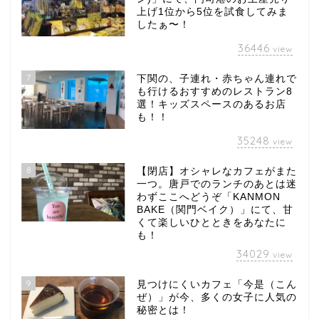
上げ1位から5位を試食してみま
したぁ〜！
36446
view
7
下関の、子連れ・赤ちゃん連れで
も行けるおすすめのレストラン8
選！キッズスペースのあるお店
も！！
35248
view
8
【閉店】オシャレなカフェがまた
一つ。唐戸でのランチのあとは迷
わずここへどうぞ「KANMON
BAKE（関門ベイク）」にて、甘
くて楽しいひとときをあなたに
も！
34029
view
9
見つけにくいカフェ「今是（こん
ぜ）」が今、多くの女子に人気の
秘密とは！