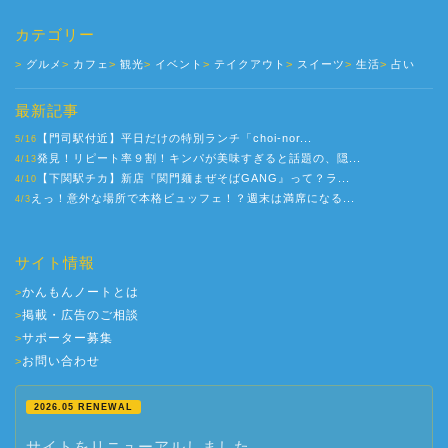
カテゴリー
グルメ
カフェ
観光
イベント
テイクアウト
スイーツ
生活
占い
最新記事
【門司駅付近】平日だけの特別ランチ「choi-nor...
5/16
発見！リピート率９割！キンパが美味すぎると話題の、隠...
4/13
【下関駅チカ】新店『関門麺まぜそばGANG』って？ラ...
4/10
えっ！意外な場所で本格ビュッフェ！？週末は満席になる...
4/3
サイト情報
かんもんノートとは
>
掲載・広告のご相談
>
サポーター募集
>
お問い合わせ
>
2026.05 RENEWAL
サイトをリニューアルしました。