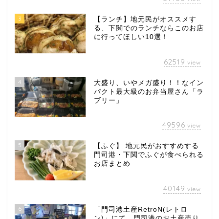
3
【ランチ】地元民がオススメす
る、下関でのランチならこのお店
に行ってほしい10選！
62519
view
4
大盛り、いやメガ盛り！！なイン
パクト最大級のお弁当屋さん「ラ
ブリー」
49596
view
5
【ふぐ】 地元民がおすすめする
門司港・下関でふぐが食べられる
お店まとめ
40149
view
6
「門司港土産RetroN(レトロ
ン)」にて、門司港のお土産売り