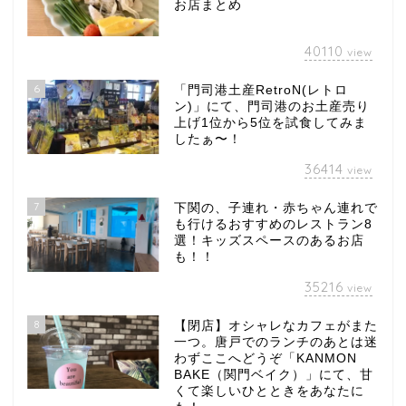
お店まとめ
40110
view
6
「門司港土産RetroN(レトロ
ン)」にて、門司港のお土産売り
上げ1位から5位を試食してみま
したぁ〜！
36414
view
7
下関の、子連れ・赤ちゃん連れで
も行けるおすすめのレストラン8
選！キッズスペースのあるお店
も！！
35216
view
8
【閉店】オシャレなカフェがまた
一つ。唐戸でのランチのあとは迷
わずここへどうぞ「KANMON
BAKE（関門ベイク）」にて、甘
くて楽しいひとときをあなたに