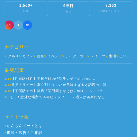
1,500+
3,363
9年目
記事
Instaフォロワー
創刊
ig
X
fb
カテゴリー
グルメ
カフェ
観光
イベント
テイクアウト
スイーツ
生活
占い
最新記事
【門司駅付近】平日だけの特別ランチ「choi-nor...
5/16
発見！リピート率９割！キンパが美味すぎると話題の、隠...
4/13
【下関駅チカ】新店『関門麺まぜそばGANG』って？ラ...
4/10
えっ！意外な場所で本格ビュッフェ！？週末は満席になる...
4/3
サイト情報
かんもんノートとは
>
掲載・広告のご相談
>