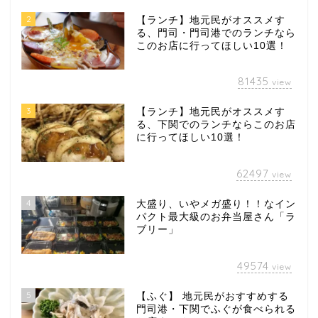
2
【ランチ】地元民がオススメす
る、門司・門司港でのランチなら
このお店に行ってほしい10選！
81435
view
3
【ランチ】地元民がオススメす
る、下関でのランチならこのお店
に行ってほしい10選！
62497
view
4
大盛り、いやメガ盛り！！なイン
パクト最大級のお弁当屋さん「ラ
ブリー」
49574
view
5
【ふぐ】 地元民がおすすめする
門司港・下関でふぐが食べられる