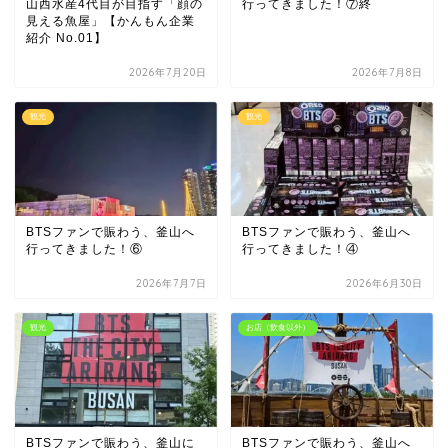
山西水産4代目が目指す「顔の
行ってきました！⑦終
見える魚屋」【かんもん企業
紹介 No.01】
2026年7月20日
2026年7月8日
観光
観光
BTSファンで賑わう、釜山へ
BTSファンで賑わう、釜山へ
行ってきました！⑥
行ってきました！④
2026年7月7日
2026年6月30日
観光
お店（飲食以外）
BTSファンで賑わう、釜山に
BTSファンで賑わう、釜山へ