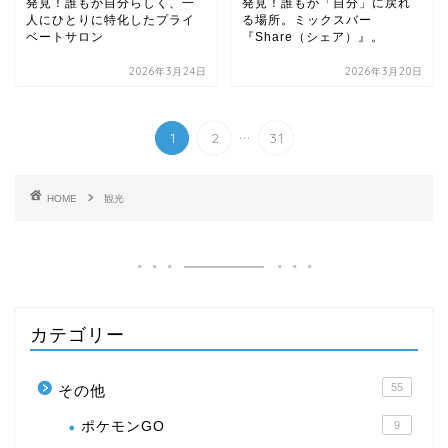
発見！誰もが自分らしく、一
発見！誰もが「自分」に戻れ
人にひとりに特化したプライ
る場所。ミックスバー
ベートサロン
『Share（シェア）』。
2026年3月24日
2026年3月20日
...
1
2
31
HOME
観光
カテゴリー
55
その他
ポケモンGO
9