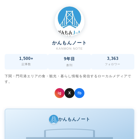
かんもんノート
KANMON NOTE
1,500+
3,363
9年目
記事数
フォロワー
創刊
下関・門司港エリアの食・観光・暮らし情報を発信するローカルメディアで
す。
ig
X
fb
かんもんノート