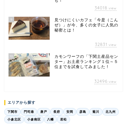
も！
34018
view
9
見つけにくいカフェ「今是（こん
ぜ）」が今、多くの女子に人気の
秘密とは！
32831
view
10
カモンワーフの「下関土産品セン
ター」お土産ランキング１位～５
位までを試食してみました！
32496
view
エリアから探す
下関市
門司港
唐戸
長府
安岡
彦島
菊川
北九州
小倉北区
小倉南区
八幡
若松