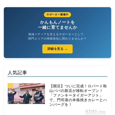
サポーター募集中
かんもんノートを
一緒に育てませんか
地域メディアを支えるサポーターとして、
関門エリアの情報発信に関わりませんか？
詳細を見る →
人気記事
1
【開店】ついに完成！ロバート秋
山パパの新店が移転オープン！
「ファンキータイガーアジト」
で、門司港の本格焼きカレーとハ
ンバーグを！
83185
view