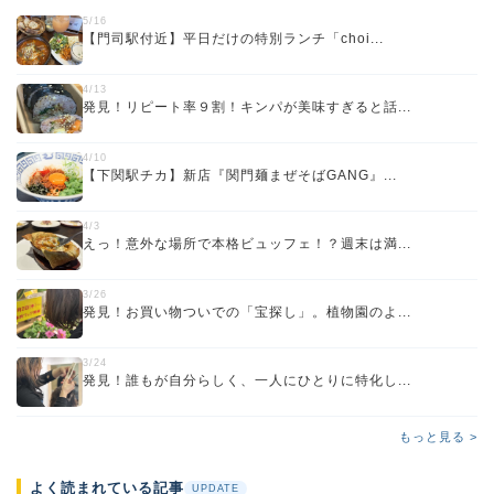
5/16
【門司駅付近】平日だけの特別ランチ「choi...
4/13
発見！リピート率９割！キンパが美味すぎると話...
4/10
【下関駅チカ】新店『関門麺まぜそばGANG』...
4/3
えっ！意外な場所で本格ビュッフェ！？週末は満...
3/26
発見！お買い物ついでの「宝探し」。植物園のよ...
3/24
発見！誰もが自分らしく、一人にひとりに特化し...
もっと見る >
よく読まれている記事
UPDATE