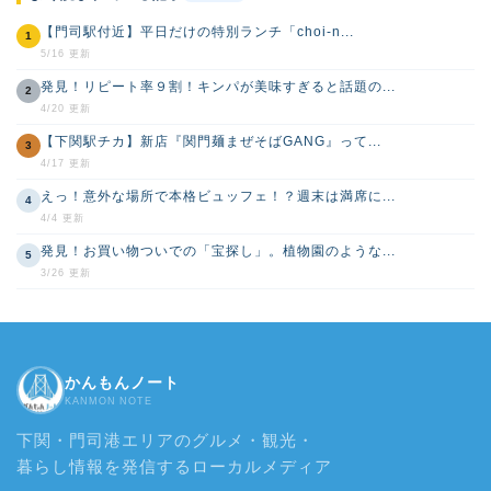
【門司駅付近】平日だけの特別ランチ「choi-n...
1
5/16 更新
発見！リピート率９割！キンパが美味すぎると話題の...
2
4/20 更新
【下関駅チカ】新店『関門麺まぜそばGANG』って...
3
4/17 更新
えっ！意外な場所で本格ビュッフェ！？週末は満席に...
4
4/4 更新
発見！お買い物ついでの「宝探し」。植物園のような...
5
3/26 更新
かんもんノート
KANMON NOTE
下関・門司港エリアのグルメ・観光・
暮らし情報を発信するローカルメディア