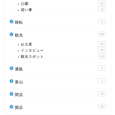
公園
42
習い事
28
9
移転
308
観光
お土産
55
インタビュー
94
観光スポット
143
8
通販
3
釜山
19
閉店
28
開店