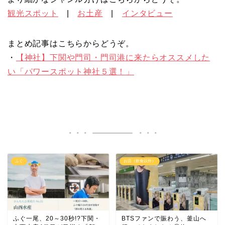
観光スポット
|
お土産
|
インタビュー
まとめ記事はこちらからどうぞ。
・
【神社】下関や門司・門司港に来たらオススメした
い「パワースポット神社５選！」
ふぐ
お店（飲食以外）
ふぐ一尾、20～30秒!?下関・
BTSファンで賑わう、釜山へ