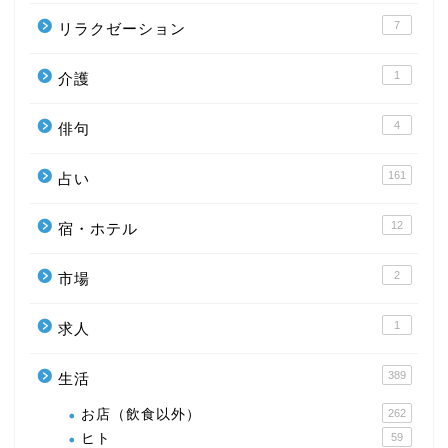
7
リラクゼーション
1
介護
4
俳句
161
占い
12
宿・ホテル
2
市場
1
求人
389
生活
お店（飲食以外）
262
ヒト
59