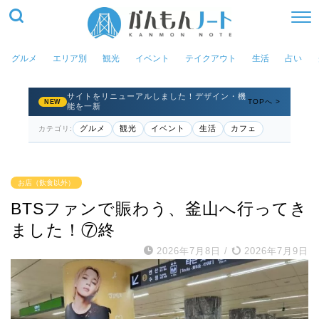
グルメ
エリア別
観光
イベント
テイクアウト
生活
占い
サイトをリニューアルしました！デザイン・機
TOPへ >
NEW
能を一新
グルメ
観光
イベント
生活
カフェ
カテゴリ:
お店（飲食以外）
BTSファンで賑わう、釜山へ行ってき
ました！⑦終
2026年7月8日
/
2026年7月9日