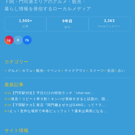
下関・門司港エリアのグルメ・観光・
暮らし情報を発信するローカルメディア
1,500+
3,363
9年目
記事
Instaフォロワー
創刊
ig
X
fb
カテゴリー
グルメ
カフェ
観光
イベント
テイクアウト
スイーツ
生活
占い
最新記事
【門司駅付近】平日だけの特別ランチ「choi-nor...
5/16
発見！リピート率９割！キンパが美味すぎると話題の、隠...
4/13
【下関駅チカ】新店『関門麺まぜそばGANG』って？ラ...
4/10
えっ！意外な場所で本格ビュッフェ！？週末は満席になる...
4/3
サイト情報