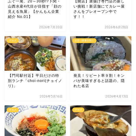
ふぐ一尾、20～30秒!?下関・
【開店】唐揚げ専門店の新し
山西水産4代目が目指す「顔の
い挑戦！新店舗にてカレー屋
見える魚屋」【かんもん企業
さんをプレオープン中で
紹介 No.01】
す！！
2026年7月20日
2026年6月28日
グルメ
お店（飲食以外）
【門司駅付近】平日だけの特
発見！リピート率９割！キン
別ランチ「choi-nori(チョイノ
パが美味すぎると話題の、隠
リ)」
れた名店
2026年5月16日
2026年4月13日
グルメ
グルメ