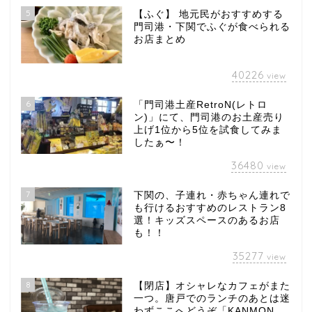
5
【ふぐ】 地元民がおすすめする
門司港・下関でふぐが食べられる
お店まとめ
40226
view
6
「門司港土産RetroN(レトロ
ン)」にて、門司港のお土産売り
上げ1位から5位を試食してみま
したぁ〜！
36480
view
7
下関の、子連れ・赤ちゃん連れで
も行けるおすすめのレストラン8
選！キッズスペースのあるお店
も！！
35277
view
8
【閉店】オシャレなカフェがまた
一つ。唐戸でのランチのあとは迷
わずここへどうぞ「KANMON