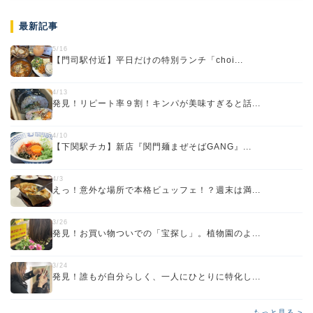
最新記事
5/16
【門司駅付近】平日だけの特別ランチ「choi...
4/13
発見！リピート率９割！キンパが美味すぎると話...
4/10
【下関駅チカ】新店『関門麺まぜそばGANG』...
4/3
えっ！意外な場所で本格ビュッフェ！？週末は満...
3/26
発見！お買い物ついでの「宝探し」。植物園のよ...
3/24
発見！誰もが自分らしく、一人にひとりに特化し...
もっと見る >