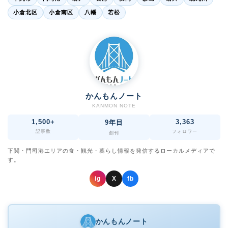
小倉北区
小倉南区
八幡
若松
かんもんノート
KANMON NOTE
1,500+
3,363
9年目
記事数
フォロワー
創刊
下関・門司港エリアの食・観光・暮らし情報を発信するローカルメディアで
す。
ig
X
fb
かんもんノート