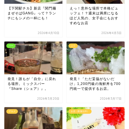
【下関駅チカ】新店『関門麺
えっ！意外な場所で本格ビュ
まぜそばGANG』って？ラン
ッフェ！？週末は満席になる
チにもシメの一杯にも！
ほど人気の、女子会にもおす
すめなお店
2026年4月10日
2026年4月3日
バー
ふぐ
発見！誰もが「自分」に戻れ
発見！「ただ妥協がないだ
る場所。ミックスバー
け」1,200円級の海鮮丼を700
『Share（シェア）』。
円統一で提供するお店。
2026年3月20日
2026年3月17日
グルメ
お店（飲食以外）