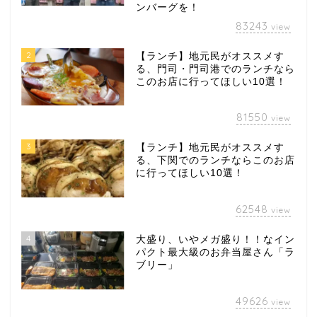
ンバーグを！
83243
view
2
【ランチ】地元民がオススメす
る、門司・門司港でのランチなら
このお店に行ってほしい10選！
81550
view
3
【ランチ】地元民がオススメす
る、下関でのランチならこのお店
に行ってほしい10選！
62548
view
4
大盛り、いやメガ盛り！！なイン
パクト最大級のお弁当屋さん「ラ
ブリー」
49626
view