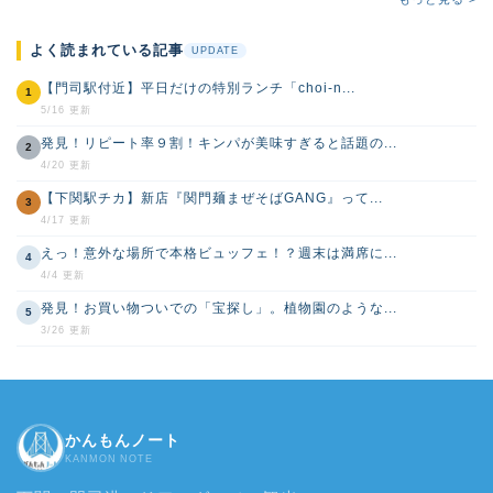
よく読まれている記事
UPDATE
【門司駅付近】平日だけの特別ランチ「choi-n...
1
5/16 更新
発見！リピート率９割！キンパが美味すぎると話題の...
2
4/20 更新
【下関駅チカ】新店『関門麺まぜそばGANG』って...
3
4/17 更新
えっ！意外な場所で本格ビュッフェ！？週末は満席に...
4
4/4 更新
発見！お買い物ついでの「宝探し」。植物園のような...
5
3/26 更新
かんもんノート
KANMON NOTE