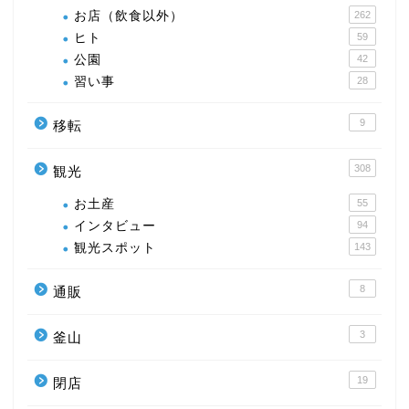
お店（飲食以外）
262
ヒト
59
公園
42
習い事
28
9
移転
308
観光
お土産
55
インタビュー
94
観光スポット
143
8
通販
3
釜山
19
閉店