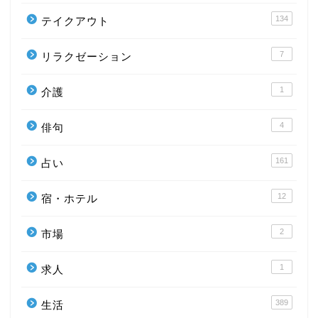
134
テイクアウト
7
リラクゼーション
1
介護
4
俳句
161
占い
12
宿・ホテル
2
市場
1
求人
389
生活