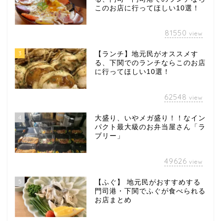
このお店に行ってほしい10選！
81550
view
3
【ランチ】地元民がオススメす
る、下関でのランチならこのお店
に行ってほしい10選！
62548
view
4
大盛り、いやメガ盛り！！なイン
パクト最大級のお弁当屋さん「ラ
ブリー」
49626
view
5
【ふぐ】 地元民がおすすめする
門司港・下関でふぐが食べられる
お店まとめ