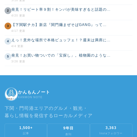
5/16 更新
発見！リピート率９割！キンパが美味すぎると話題の...
2
4/20 更新
【下関駅チカ】新店『関門麺まぜそばGANG』って...
3
4/17 更新
えっ！意外な場所で本格ビュッフェ！？週末は満席に...
4
4/4 更新
発見！お買い物ついでの「宝探し」。植物園のような...
5
3/26 更新
かんもんノート
KANMON NOTE
下関・門司港エリアのグルメ・観光・
暮らし情報を発信するローカルメディア
1,500+
3,363
9年目
記事
Instaフォロワー
創刊