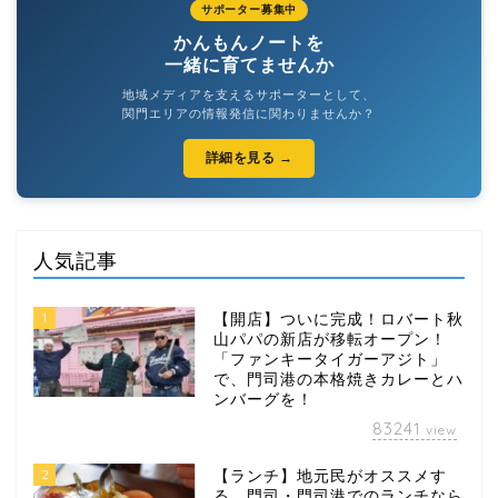
サポーター募集中
かんもんノートを
一緒に育てませんか
地域メディアを支えるサポーターとして、
関門エリアの情報発信に関わりませんか？
詳細を見る →
人気記事
1
【開店】ついに完成！ロバート秋
山パパの新店が移転オープン！
「ファンキータイガーアジト」
で、門司港の本格焼きカレーとハ
ンバーグを！
83241
view
2
【ランチ】地元民がオススメす
る、門司・門司港でのランチなら