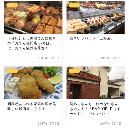
グルメ
カフェ
【移転】真っ黒おでんに驚き
四角いサバラン「三好屋」
の「おでん専門店 いちば」
は、おでん以外も秀逸！
2017年12月6日
2017年12月6日
グルメ
グルメ
昭和感あふれる家庭料理が美
初めてさんも、飲めないさん
味しい居酒屋「ぐるり」
も大丈夫！「BAR YIELD（イ
ールド）」でカンパイ！
2017年12月5日
2017年12月4日