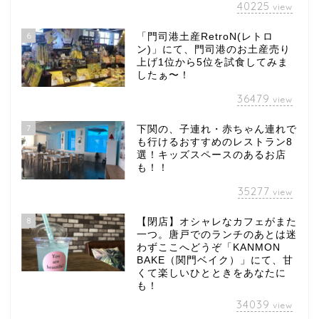
40225
view
6
「門司港土産RetroN(レトロ
ン)」にて、門司港のお土産売り
上げ1位から5位を試食してみま
したぁ〜！
36479
view
7
下関の、子連れ・赤ちゃん連れで
も行けるおすすめのレストラン8
選！キッズスペースのあるお店
も！！
35277
view
8
【閉店】オシャレなカフェがまた
一つ。唐戸でのランチのあとは迷
わずここへどうぞ「KANMON
BAKE（関門ベイク）」にて、甘
くて楽しいひとときをあなたに
も！
34039
view