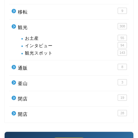
9
移転
308
観光
お土産
55
インタビュー
94
観光スポット
143
8
通販
3
釜山
19
閉店
28
開店