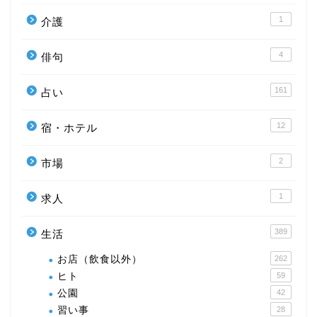
1
介護
4
俳句
161
占い
12
宿・ホテル
2
市場
1
求人
389
生活
お店（飲食以外）
262
ヒト
59
公園
42
習い事
28