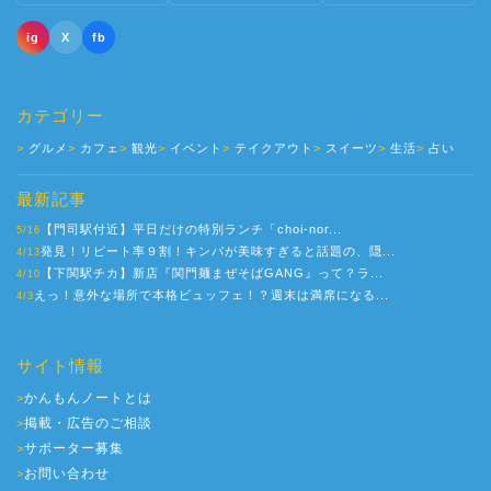
ig
X
fb
カテゴリー
グルメ
カフェ
観光
イベント
テイクアウト
スイーツ
生活
占い
最新記事
【門司駅付近】平日だけの特別ランチ「choi-nor...
5/16
発見！リピート率９割！キンパが美味すぎると話題の、隠...
4/13
【下関駅チカ】新店『関門麺まぜそばGANG』って？ラ...
4/10
えっ！意外な場所で本格ビュッフェ！？週末は満席になる...
4/3
サイト情報
かんもんノートとは
>
掲載・広告のご相談
>
サポーター募集
>
お問い合わせ
>