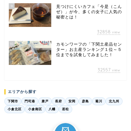
9
見つけにくいカフェ「今是（こん
ぜ）」が今、多くの女子に人気の
秘密とは！
32858
view
10
カモンワーフの「下関土産品セン
ター」お土産ランキング１位～５
位までを試食してみました！
32557
view
エリアから探す
下関市
門司港
唐戸
長府
安岡
彦島
菊川
北九州
小倉北区
小倉南区
八幡
若松