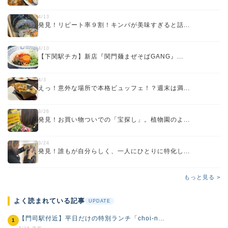
4/13
発見！リピート率９割！キンパが美味すぎると話...
4/10
【下関駅チカ】新店『関門麺まぜそばGANG』...
4/3
えっ！意外な場所で本格ビュッフェ！？週末は満...
3/26
発見！お買い物ついでの「宝探し」。植物園のよ...
3/24
発見！誰もが自分らしく、一人にひとりに特化し...
もっと見る >
よく読まれている記事
UPDATE
【門司駅付近】平日だけの特別ランチ「choi-n...
1