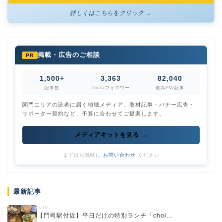
詳しくはこちらをクリック →
掲載・広告のご相談
PR
1,500+
3,363
82,040
記事数
Instaフォロワー
最高PV/記事
関門エリアの読者に届く地域メディア。取材記事・バナー広告・
サポーター契約など、予算に合わせてご提案します。
メディアキットを見る →
まずはお気軽に
お問い合わせ
ください
最新記事
5/16
【門司駅付近】平日だけの特別ランチ「choi...