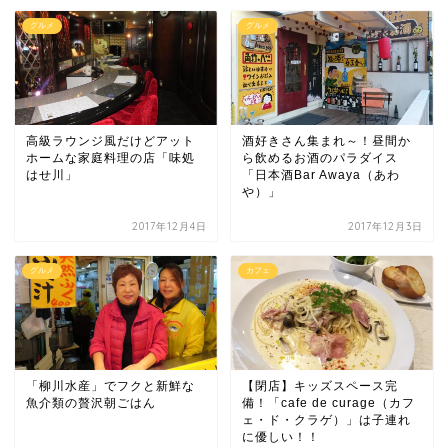
グルメ
グルメ
高級ラウンジ風だけどアット
酒好きさん集まれ～！昼間か
ホームな家庭料理の店「味処
ら飲めるお酒のパラダイス
はせ川」
「日本酒Bar Awaya（あわ
や）」
2017年12月4日
2017年12月3日
グルメ
カフェ
「柳川水産」でフクと新鮮な
【閉店】キッズスペース完
魚介類の贅沢朝ごはん
備！「cafe de curage（カフ
ェ・ド・クラゲ）」は子連れ
に優しい！！