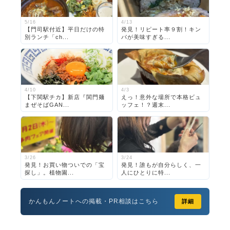
5/16
4/13
【門司駅付近】平日だけの特
発見！リピート率９割！キン
別ランチ「ch...
パが美味すぎる...
4/10
4/3
【下関駅チカ】新店『関門麺
えっ！意外な場所で本格ビュ
まぜそばGAN...
ッフェ！？週末...
3/26
3/24
発見！お買い物ついでの「宝
発見！誰もが自分らしく、一
探し」。植物園...
人にひとりに特...
かんもんノートへの掲載・PR相談はこちら
詳細