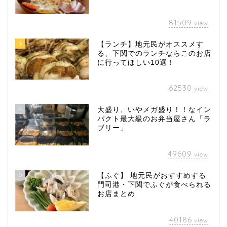
81509
view
3
【ランチ】地元民がオススメす
る、下関でのランチならこのお店
に行ってほしい10選！
62530
view
4
大盛り、いやメガ盛り！！なイン
パクト最大級のお弁当屋さん「ラ
ブリー」
49609
view
5
【ふぐ】 地元民がおすすめする
門司港・下関でふぐが食べられる
お店まとめ
40186
view