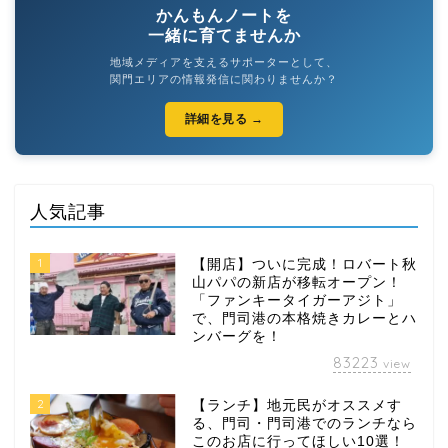
かんもんノートを
一緒に育てませんか
地域メディアを支えるサポーターとして、
関門エリアの情報発信に関わりませんか？
詳細を見る →
人気記事
1
【開店】ついに完成！ロバート秋
山パパの新店が移転オープン！
「ファンキータイガーアジト」
で、門司港の本格焼きカレーとハ
ンバーグを！
83223
view
2
【ランチ】地元民がオススメす
る、門司・門司港でのランチなら
このお店に行ってほしい10選！