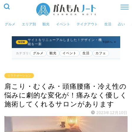
グルメ
エリア別
観光
イベント
テイクアウト
生活
占い
サイトをリニューアルしました！デザイン・機
TOPへ >
NEW
能を一新
グルメ
観光
イベント
生活
カフェ
カテゴリ:
リラクゼーション
肩こり・むくみ・頭痛腰痛・冷え性の
悩みに劇的な変化が！痛みなく優しく
施術してくれるサロンがあります
2023年12月10日