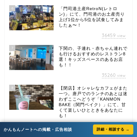
6
「門司港土産RetroN(レトロ
ン)」にて、門司港のお土産売り
上げ1位から5位を試食してみま
したぁ〜！
36459
view
7
下関の、子連れ・赤ちゃん連れで
も行けるおすすめのレストラン8
選！キッズスペースのあるお店
も！！
35260
view
8
【閉店】オシャレなカフェがまた
一つ。唐戸でのランチのあとは迷
わずここへどうぞ「KANMON
BAKE（関門ベイク）」にて、甘
くて楽しいひとときをあなたに
も！
34032
view
かんもんノートへの掲載・広告相談
詳細・相談する →
9
見つけにくいカフェ「今是（こん