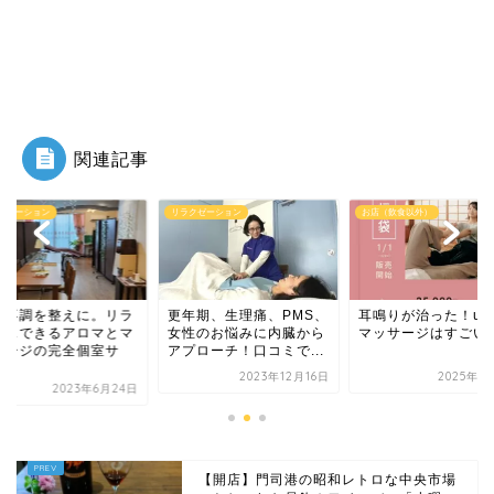
関連記事
クゼーション
お店（飲食以外）
リラクゼーション
年期、生理痛、PMS、
耳鳴りが治った！uruの
体の不調を整えに。
性のお悩みに内臓から
マッサージはすごい！
ックスできるアロマ
プローチ！口コミで...
ッサージの完全個室
ロ...
2023年12月16日
2025年1月18日
2023年6月
【開店】門司港の昭和レトロな中央市場