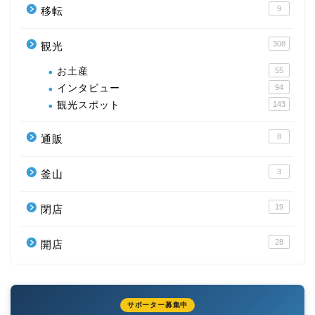
9
移転
308
観光
お土産
55
インタビュー
94
観光スポット
143
8
通販
3
釜山
19
閉店
28
開店
サポーター募集中