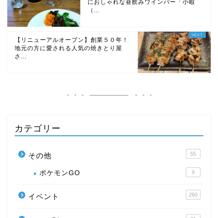
におしゃれな昼飲みワインバー「小暇
（...
【リニューアルオープン】創業５０年！
地元の方に愛される人気の焼きとり屋
さ...
カテゴリー
55
その他
ポケモンGO
9
260
イベント