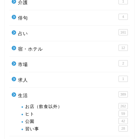
1
介護
4
俳句
161
占い
12
宿・ホテル
2
市場
1
求人
389
生活
お店（飲食以外）
262
ヒト
59
公園
42
習い事
28