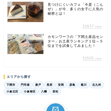
9
見つけにくいカフェ「今是（こん
ぜ）」が今、多くの女子に人気の
秘密とは！
32837
view
10
カモンワーフの「下関土産品セン
ター」お土産ランキング１位～５
位までを試食してみました！
32505
view
エリアから探す
下関市
門司港
唐戸
長府
安岡
彦島
菊川
北九州
小倉北区
小倉南区
八幡
若松