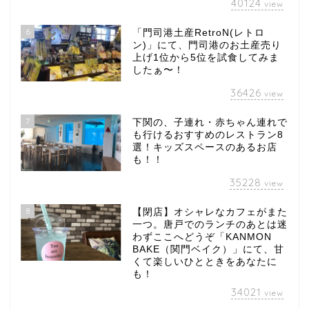
40124
view
6
「門司港土産RetroN(レトロ
ン)」にて、門司港のお土産売り
上げ1位から5位を試食してみま
したぁ〜！
36426
view
7
下関の、子連れ・赤ちゃん連れで
も行けるおすすめのレストラン8
選！キッズスペースのあるお店
も！！
35228
view
8
【閉店】オシャレなカフェがまた
一つ。唐戸でのランチのあとは迷
わずここへどうぞ「KANMON
BAKE（関門ベイク）」にて、甘
くて楽しいひとときをあなたに
も！
34021
view