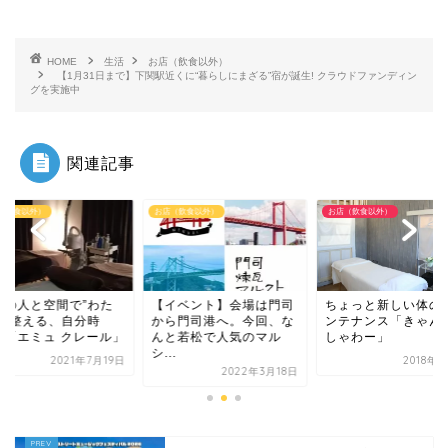
HOME
生活
お店（飲食以外）
【1月31日まで】下関駅近くに“暮らしにまざる”宿が誕生! クラウドファンディン
グを実施中
関連記事
（飲食以外）
お店（飲食以外）
お店（飲食以外）
イベント】会場は門司
ちょっと新しい体のメイ
癒しの人と空間で”わ
ら門司港へ。今回、な
ンテナンス「きゃんどる
し”を整える、自分時
と若松で人気のマル
しゃわー」
間。「エミュ クレー
.
2018年7月5日
2021年7
2022年3月18日