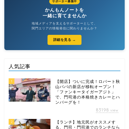
サポーター募集中
かんもんノートを
一緒に育てませんか
地域メディアを支えるサポーターとして、
関門エリアの情報発信に関わりませんか？
詳細を見る →
人気記事
1
【開店】ついに完成！ロバート秋
山パパの新店が移転オープン！
「ファンキータイガーアジト」
で、門司港の本格焼きカレーとハ
ンバーグを！
83198
view
2
【ランチ】地元民がオススメす
る、門司・門司港でのランチなら