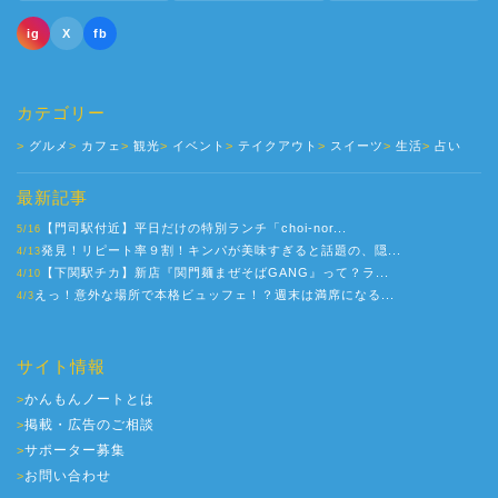
ig
X
fb
カテゴリー
グルメ
カフェ
観光
イベント
テイクアウト
スイーツ
生活
占い
最新記事
【門司駅付近】平日だけの特別ランチ「choi-nor...
5/16
発見！リピート率９割！キンパが美味すぎると話題の、隠...
4/13
【下関駅チカ】新店『関門麺まぜそばGANG』って？ラ...
4/10
えっ！意外な場所で本格ビュッフェ！？週末は満席になる...
4/3
サイト情報
かんもんノートとは
>
掲載・広告のご相談
>
サポーター募集
>
お問い合わせ
>