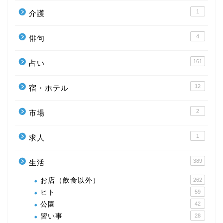
1
介護
4
俳句
161
占い
12
宿・ホテル
2
市場
1
求人
389
生活
お店（飲食以外）
262
ヒト
59
公園
42
習い事
28