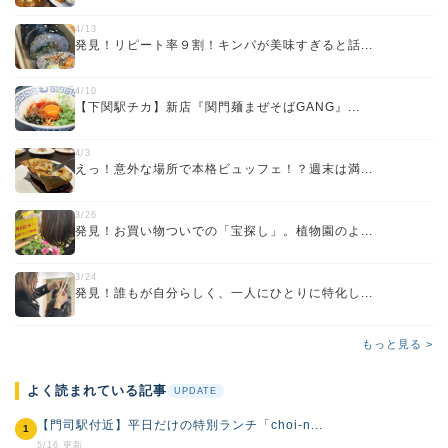
4/13
発見！リピート率９割！キンパが美味すぎると話...
4/10
【下関駅チカ】新店『関門麺まぜそばGANG』...
4/3
えっ！意外な場所で本格ビュッフェ！？週末は満...
3/26
発見！お買い物ついでの「宝探し」。植物園のよ...
3/24
発見！誰もが自分らしく、一人にひとりに特化し...
もっと見る >
よく読まれている記事
UPDATE
【門司駅付近】平日だけの特別ランチ「choi-n...
1
5/16 更新