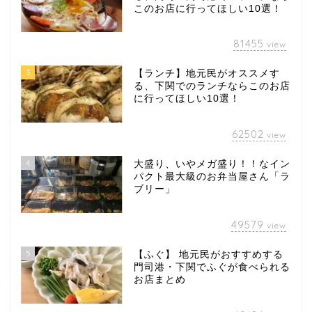
このお店に行ってほしい10選！
81455
view
3
【ランチ】地元民がオススメす
る、下関でのランチならこのお店
に行ってほしい10選！
62502
view
4
大盛り、いやメガ盛り！！なイン
パクト最大級のお弁当屋さん「ラ
ブリー」
49579
view
5
【ふぐ】 地元民がおすすめする
門司港・下関でふぐが食べられる
お店まとめ