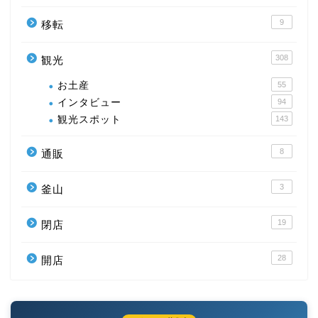
9
移転
308
観光
お土産
55
インタビュー
94
観光スポット
143
8
通販
3
釜山
19
閉店
28
開店