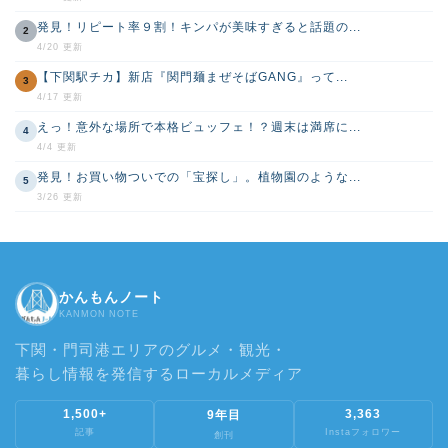
発見！リピート率９割！キンパが美味すぎると話題の...
2
4/20 更新
【下関駅チカ】新店『関門麺まぜそばGANG』って...
3
4/17 更新
えっ！意外な場所で本格ビュッフェ！？週末は満席に...
4
4/4 更新
発見！お買い物ついでの「宝探し」。植物園のような...
5
3/26 更新
かんもんノート
KANMON NOTE
下関・門司港エリアのグルメ・観光・
暮らし情報を発信するローカルメディア
1,500+
3,363
9年目
記事
Instaフォロワー
創刊