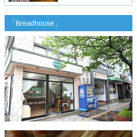
「Breadhouse」