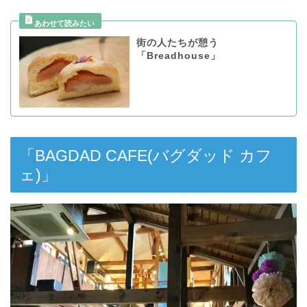
街の人たちが憩う
「Breadhouse」
「BAGDAD CAFE(バグダッド カフ
ェ)」