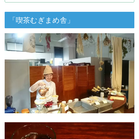
「喫茶むぎまめ舎」