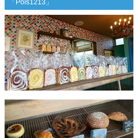
「Pois1213」