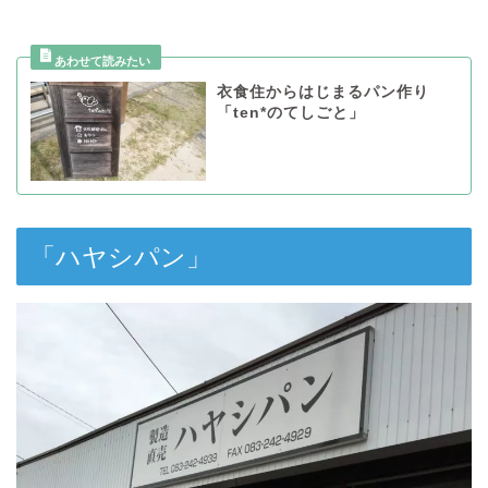
衣食住からはじまるパン作り
「ten*のてしごと」
「ハヤシパン」