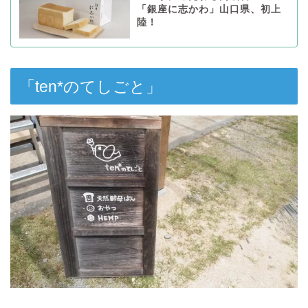
「銀座に志かわ」山口県、初上
陸！
「ten*のてしごと」