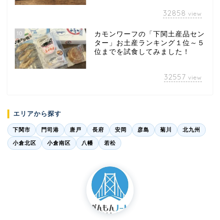
32858
view
10
カモンワーフの「下関土産品セン
ター」お土産ランキング１位～５
位までを試食してみました！
32557
view
エリアから探す
下関市
門司港
唐戸
長府
安岡
彦島
菊川
北九州
小倉北区
小倉南区
八幡
若松