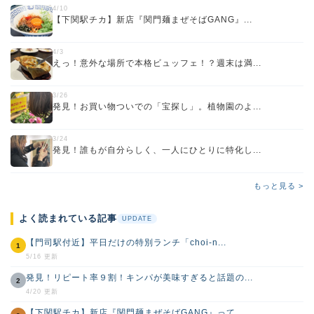
4/10
【下関駅チカ】新店『関門麺まぜそばGANG』...
4/3
えっ！意外な場所で本格ビュッフェ！？週末は満...
3/26
発見！お買い物ついでの「宝探し」。植物園のよ...
3/24
発見！誰もが自分らしく、一人にひとりに特化し...
もっと見る >
よく読まれている記事
UPDATE
【門司駅付近】平日だけの特別ランチ「choi-n...
1
5/16 更新
発見！リピート率９割！キンパが美味すぎると話題の...
2
4/20 更新
【下関駅チカ】新店『関門麺まぜそばGANG』って...