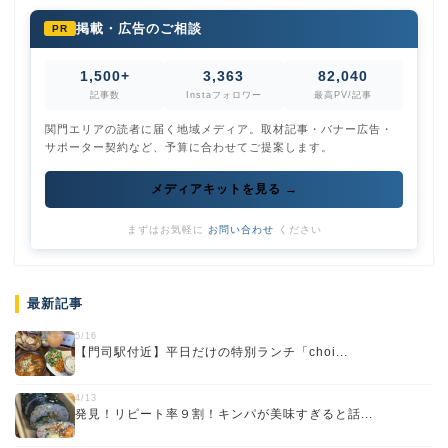
掲載・広告のご相談
PR
1,500+
3,363
82,040
記事数
Instaフォロワー
最高PV/記事
関門エリアの読者に届く地域メディア。取材記事・バナー広告・
サポーター契約など、予算に合わせてご提案します。
メディアキットを見る →
まずはお気軽に
お問い合わせ
ください
最新記事
5/16
【門司駅付近】平日だけの特別ランチ「choi...
4/13
発見！リピート率９割！キンパが美味すぎると話...