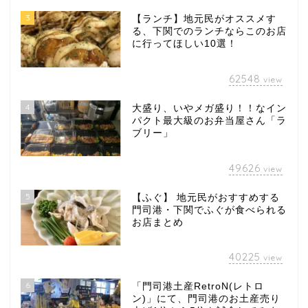
3
【ランチ】地元民がオススメす
る、下関でのランチならこのお店
に行ってほしい10選！
62548
view
4
大盛り、いやメガ盛り！！なイン
パクト最大級のお弁当屋さん「ラ
ブリー」
49626
view
5
【ふぐ】 地元民がおすすめする
門司港・下関でふぐが食べられる
お店まとめ
40225
view
6
「門司港土産RetroN(レトロ
ン)」にて、門司港のお土産売り