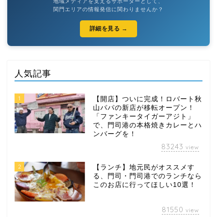
地域メディアを支えるサポーターとして、
関門エリアの情報発信に関わりませんか？
詳細を見る →
人気記事
1
【開店】ついに完成！ロバート秋
山パパの新店が移転オープン！
「ファンキータイガーアジト」
で、門司港の本格焼きカレーとハ
ンバーグを！
83243
view
2
【ランチ】地元民がオススメす
る、門司・門司港でのランチなら
このお店に行ってほしい10選！
81550
view