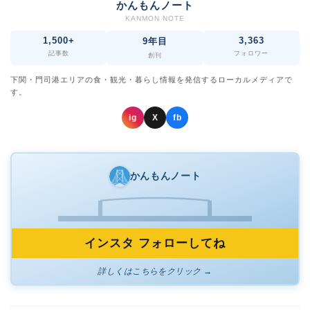
かんもんノート
KANMON NOTE
1,500+
3,363
9年目
記事数
フォロワー
創刊
下関・門司港エリアの食・観光・暮らし情報を発信するローカルメディアで
す。
ig
X
fb
かんもんノート
インスタ フォローしてね
詳しくはこちらをクリック →