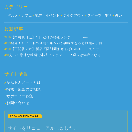
カテゴリー
グルメ
カフェ
観光
イベント
テイクアウト
スイーツ
生活
占い
最新記事
【門司駅付近】平日だけの特別ランチ「choi-nor...
5/16
発見！リピート率９割！キンパが美味すぎると話題の、隠...
4/13
【下関駅チカ】新店『関門麺まぜそばGANG』って？ラ...
4/10
えっ！意外な場所で本格ビュッフェ！？週末は満席になる...
4/3
サイト情報
かんもんノートとは
>
掲載・広告のご相談
>
サポーター募集
>
お問い合わせ
>
2026.05 RENEWAL
サイトをリニューアルしました。