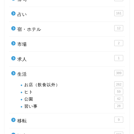
161
占い
12
宿・ホテル
2
市場
1
求人
389
生活
お店（飲食以外）
262
ヒト
59
公園
42
習い事
28
9
移転