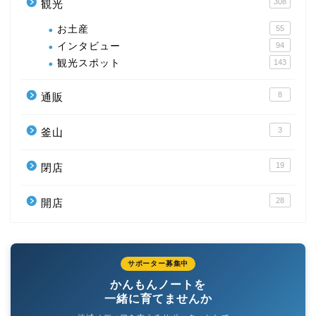
308
観光
お土産
55
インタビュー
94
観光スポット
143
8
通販
3
釜山
19
閉店
28
開店
サポーター募集中
かんもんノートを
一緒に育てませんか