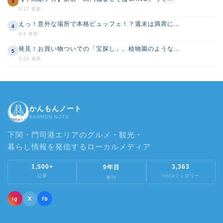
3
4/17 更新
えっ！意外な場所で本格ビュッフェ！？週末は満席に...
4
4/4 更新
発見！お買い物ついでの「宝探し」。植物園のような...
5
3/26 更新
かんもんノート
KANMON NOTE
下関・門司港エリアのグルメ・観光・
暮らし情報を発信するローカルメディア
1,500+
3,363
9年目
記事
Instaフォロワー
創刊
ig
X
fb