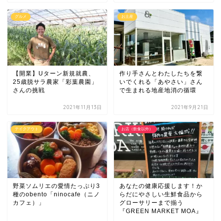
グルメ
お土産
【開業】Uターン新規就農、
作り手さんとわたしたちを繋
25歳脱サラ農家「彩葉農園」
いでくれる「あやさい」さん
さんの挑戦
で生まれる地産地消の循環
2021年11月13日
2021年9月21日
テイクアウト
お店（飲食以外）
野菜ソムリエの愛情たっぷり3
あなたの健康応援します！か
種のobento「ninocafe（ニノ
らだにやさしい生鮮食品から
カフェ）」
グローサリーまで揃う
『GREEN MARKET MOA』