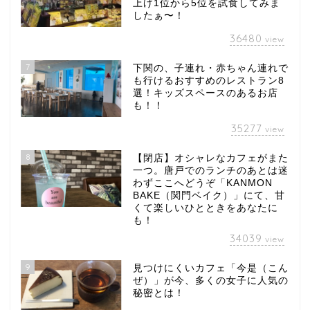
上げ1位から5位を試食してみま
したぁ〜！
36480
view
7
下関の、子連れ・赤ちゃん連れで
も行けるおすすめのレストラン8
選！キッズスペースのあるお店
も！！
35277
view
8
【閉店】オシャレなカフェがまた
一つ。唐戸でのランチのあとは迷
わずここへどうぞ「KANMON
BAKE（関門ベイク）」にて、甘
くて楽しいひとときをあなたに
も！
34039
view
9
見つけにくいカフェ「今是（こん
ぜ）」が今、多くの女子に人気の
秘密とは！