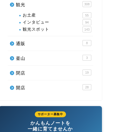
観光
308
お土産
55
インタビュー
94
観光スポット
143
通販
8
釜山
3
閉店
19
開店
28
サポーター募集中
かんもんノートを
一緒に育てませんか