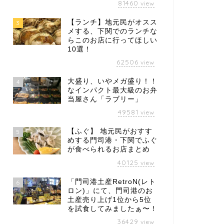
81460
view
【ランチ】地元民がオスス
3
メする、下関でのランチな
らこのお店に行ってほしい
10選！
62506
view
大盛り、いやメガ盛り！！
4
なインパクト最大級のお弁
当屋さん「ラブリー」
49581
view
【ふぐ】 地元民がおすす
5
めする門司港・下関でふぐ
が食べられるお店まとめ
40125
view
「門司港土産RetroN(レト
6
ロン)」にて、門司港のお
土産売り上げ1位から5位
を試食してみましたぁ〜！
36429
view