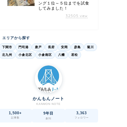
ング１位～５位までを試食
してみました！
32505
view
エリアから探す
下関市
門司港
唐戸
長府
安岡
彦島
菊川
北九州
小倉北区
小倉南区
八幡
若松
かんもんノート
KANMON NOTE
1,500+
3,363
9年目
記事数
フォロワー
創刊