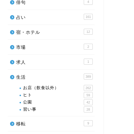
俳句
4
占い
161
宿・ホテル
12
市場
2
求人
1
生活
389
お店（飲食以外）
262
ヒト
59
公園
42
習い事
28
移転
9