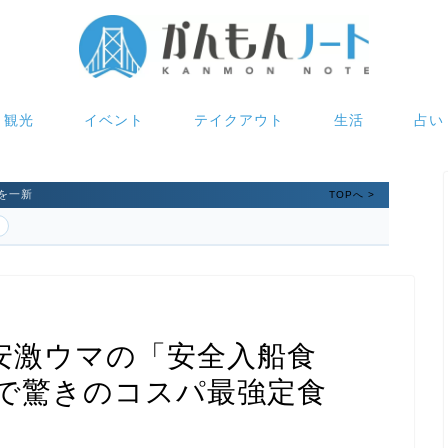
観光
イベント
テイクアウト
生活
占い
を一新
TOPへ >
安激ウマの「安全入船食
で驚きのコスパ最強定食