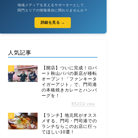
地域メディアを支えるサポーターとして、
関門エリアの情報発信に関わりませんか？
詳細を見る →
人気記事
【開店】ついに完成！ロバ
1
ート秋山パパの新店が移転
オープン！「ファンキータ
イガーアジト」で、門司港
の本格焼きカレーとハンバ
ーグを！
83202
view
【ランチ】地元民がオスス
2
メする、門司・門司港での
ランチならこのお店に行っ
てほしい10選！