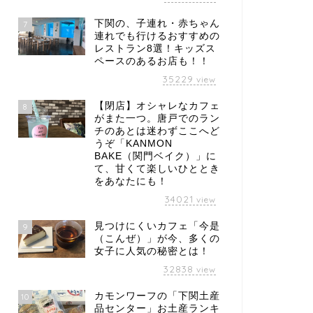
下関の、子連れ・赤ちゃん
7
連れでも行けるおすすめの
レストラン8選！キッズス
ペースのあるお店も！！
35229
view
【閉店】オシャレなカフェ
8
がまた一つ。唐戸でのラン
チのあとは迷わずここへど
うぞ「KANMON
BAKE（関門ベイク）」に
て、甘くて楽しいひととき
をあなたにも！
34021
view
見つけにくいカフェ「今是
9
（こんぜ）」が今、多くの
女子に人気の秘密とは！
32838
view
カモンワーフの「下関土産
10
品センター」お土産ランキ