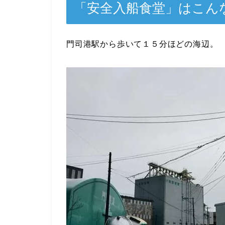
「安全入船食堂」はこん
門司港駅から歩いて１５分ほどの海辺。