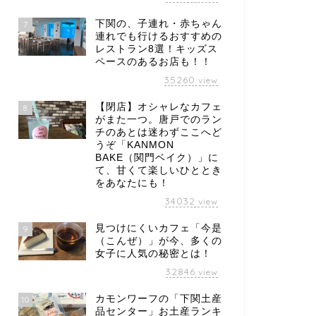
下関の、子連れ・赤ちゃん
7
連れでも行けるおすすめの
レストラン8選！キッズス
ペースのあるお店も！！
35260
view
【閉店】オシャレなカフェ
8
がまた一つ。唐戸でのラン
チのあとは迷わずここへど
うぞ「KANMON
BAKE（関門ベイク）」に
て、甘くて楽しいひととき
をあなたにも！
34032
view
見つけにくいカフェ「今是
9
（こんぜ）」が今、多くの
女子に人気の秘密とは！
32846
view
カモンワーフの「下関土産
10
品センター」お土産ランキ