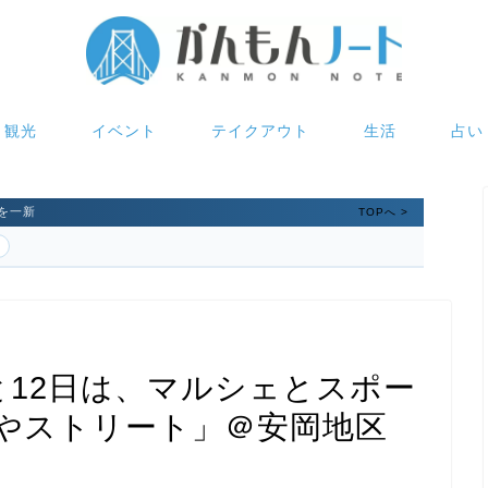
観光
イベント
テイクアウト
生活
占い
を一新
TOPへ >
と12日は、マルシェとスポー
やストリート」＠安岡地区