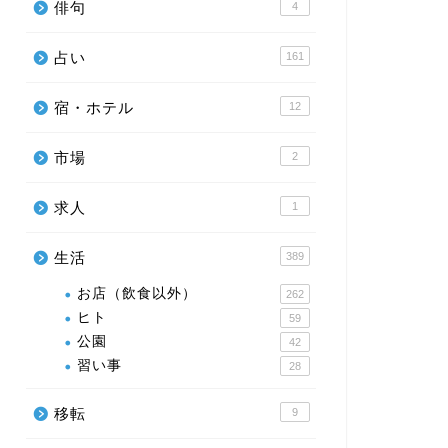
俳句
4
占い
161
宿・ホテル
12
市場
2
求人
1
生活
389
お店（飲食以外）
262
ヒト
59
公園
42
習い事
28
移転
9