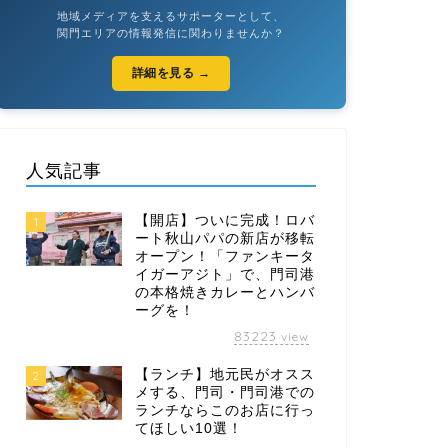
地域メディアを支えるサポーターとして、
関門エリアの情報発信に関わりませんか？
詳細を見る →
人気記事
【開店】ついに完成！ロバ
1
ート秋山パパの新店が移転
オープン！「ファンキータ
イガーアジト」で、門司港
の本格焼きカレーとハンバ
ーグを！
83223
view
【ランチ】地元民がオスス
2
メする、門司・門司港での
ランチならこのお店に行っ
てほしい10選！