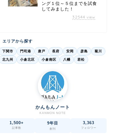
ング１位～５位までを試食
してみました！
32544
view
エリアから探す
下関市
門司港
唐戸
長府
安岡
彦島
菊川
北九州
小倉北区
小倉南区
八幡
若松
かんもんノート
KANMON NOTE
1,500+
3,363
9年目
記事数
フォロワー
創刊