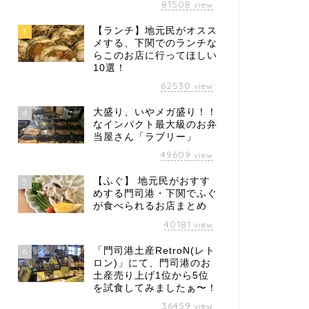
81508
view
【ランチ】地元民がオスス
3
メする、下関でのランチな
らこのお店に行ってほしい
10選！
62530
view
大盛り、いやメガ盛り！！
4
なインパクト最大級のお弁
当屋さん「ラブリー」
49609
view
【ふぐ】 地元民がおすす
5
めする門司港・下関でふぐ
が食べられるお店まとめ
40181
view
「門司港土産RetroN(レト
6
ロン)」にて、門司港のお
土産売り上げ1位から5位
を試食してみましたぁ〜！
36459
view