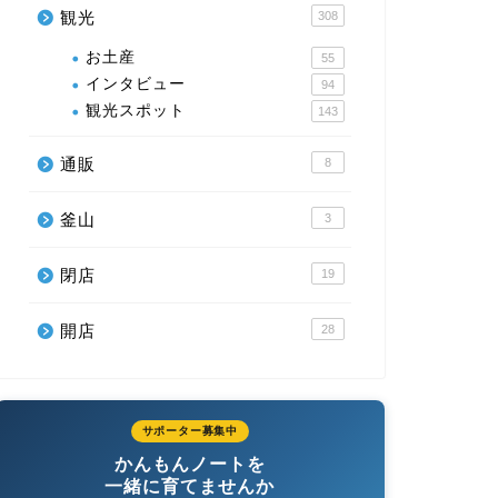
観光
308
お土産
55
インタビュー
94
観光スポット
143
通販
8
釜山
3
閉店
19
開店
28
サポーター募集中
かんもんノートを
一緒に育てませんか