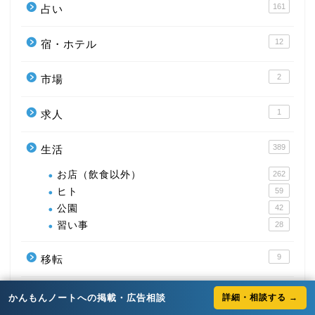
161
占い
12
宿・ホテル
2
市場
1
求人
389
生活
お店（飲食以外）
262
ヒト
59
公園
42
習い事
28
9
移転
308
観光
かんもんノートへの掲載・広告相談
詳細・相談する →