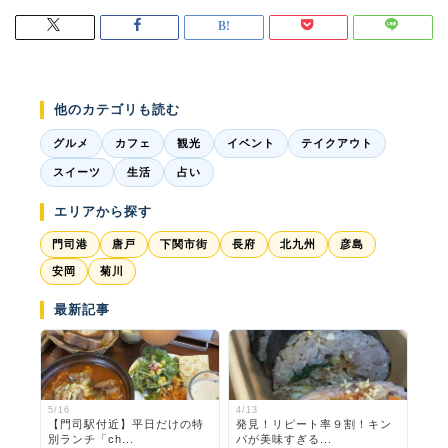
他のカテゴリも読む
グルメ
カフェ
観光
イベント
テイクアウト
スイーツ
生活
占い
エリアから探す
門司港
唐戸
下関市街
長府
北九州
彦島
安岡
菊川
最新記事
5/16
4/13
【門司駅付近】平日だけの特
発見！リピート率９割！キン
別ランチ「ch...
パが美味すぎる...