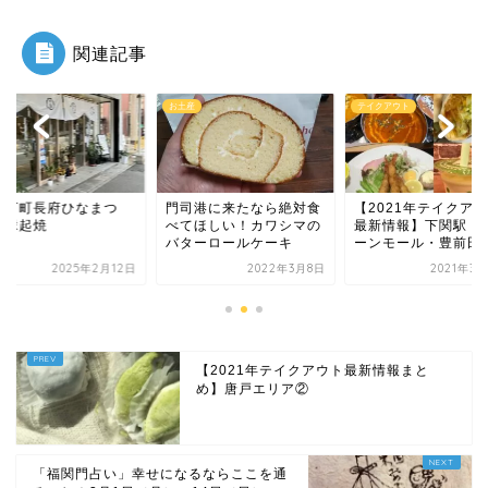
関連記事
産
テイクアウト
お土産
司港に来たなら絶対食
【2021年テイクアウト
【城下町長府ひなま
てほしい！カワシマの
最新情報】下関駅・グリ
り】縁起焼
ターロールケーキ
ーンモール・豊前田エ...
2022年3月8日
2021年3月27日
2025年2月
【2021年テイクアウト最新情報まと
め】唐戸エリア②
「福関門占い」幸せになるならここを通