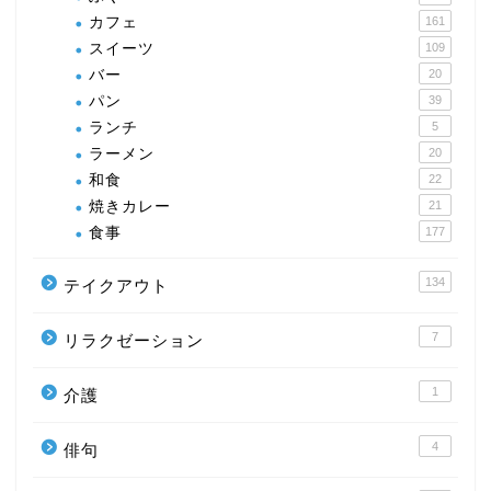
カフェ
161
スイーツ
109
バー
20
パン
39
ランチ
5
ラーメン
20
和食
22
焼きカレー
21
食事
177
134
テイクアウト
7
リラクゼーション
1
介護
4
俳句