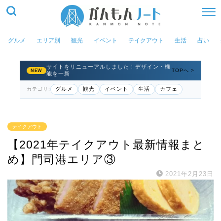
グルメ
エリア別
観光
イベント
テイクアウト
生活
占い
サイトをリニューアルしました！デザイン・機
TOPへ >
NEW
能を一新
グルメ
観光
イベント
生活
カフェ
カテゴリ:
テイクアウト
【2021年テイクアウト最新情報まと
め】門司港エリア③
2021年2月23日