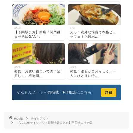
4/10
4/3
【下関駅チカ】新店『関門麺
えっ！意外な場所で本格ビュ
まぜそばGAN...
ッフェ！？週末...
3/26
3/24
発見！お買い物ついでの「宝
発見！誰もが自分らしく、一
探し」。植物園...
人にひとりに特...
かんもんノートへの掲載・PR相談はこちら
詳細
HOME
テイクアウト
【2021年テイクアウト最新情報まとめ】門司港エリア③