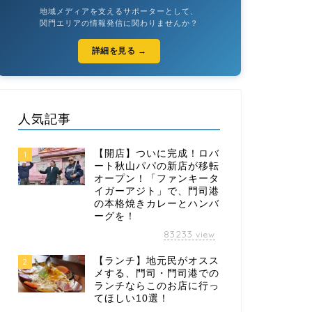
地域メディアを支えるサポーターとして、
関門エリアの情報発信に関わりませんか？
詳細を見る →
人気記事
【開店】ついに完成！ロバ
1
ート秋山パパの新店が移転
オープン！「ファンキータ
イガーアジト」で、門司港
の本格焼きカレーとハンバ
ーグを！
83233
view
【ランチ】地元民がオスス
2
メする、門司・門司港での
ランチならこのお店に行っ
てほしい10選！