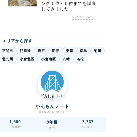
ング１位～５位までを試食
してみました！
32547
view
エリアから探す
下関市
門司港
唐戸
長府
安岡
彦島
菊川
北九州
小倉北区
小倉南区
八幡
若松
かんもんノート
KANMON NOTE
1,500+
3,363
9年目
記事数
フォロワー
創刊