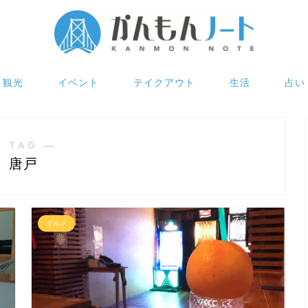
観光
イベント
テイクアウト
生活
占い
 TAG ―
唐戸
グルメ