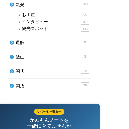
観光
308
お土産
55
インタビュー
94
観光スポット
143
通販
8
釜山
3
閉店
19
開店
28
サポーター募集中
かんもんノートを
一緒に育てませんか