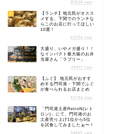
81524
view
【ランチ】地元民がオスス
3
メする、下関でのランチな
らこのお店に行ってほしい
10選！
62536
view
大盛り、いやメガ盛り！！
4
なインパクト最大級のお弁
当屋さん「ラブリー」
49617
view
【ふぐ】 地元民がおすす
5
めする門司港・下関でふぐ
が食べられるお店まとめ
40196
view
「門司港土産RetroN(レト
6
ロン)」にて、門司港のお
土産売り上げ1位から5位
を試食してみましたぁ〜！
36465
view