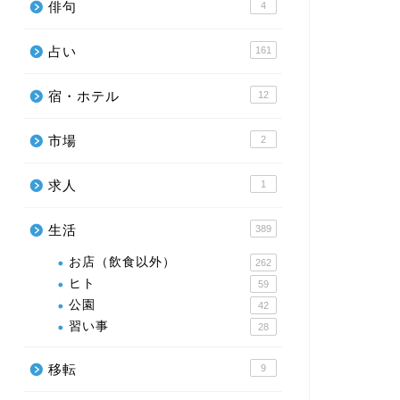
俳句
4
占い
161
宿・ホテル
12
市場
2
求人
1
生活
389
お店（飲食以外）
262
ヒト
59
公園
42
習い事
28
移転
9