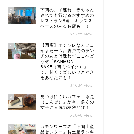
下関の、子連れ・赤ちゃん
7
連れでも行けるおすすめの
レストラン8選！キッズス
ペースのあるお店も！！
35265
view
【閉店】オシャレなカフェ
8
がまた一つ。唐戸でのラン
チのあとは迷わずここへど
うぞ「KANMON
BAKE（関門ベイク）」に
て、甘くて楽しいひととき
をあなたにも！
34034
view
見つけにくいカフェ「今是
9
（こんぜ）」が今、多くの
女子に人気の秘密とは！
32848
view
カモンワーフの「下関土産
10
品センター」お土産ランキ