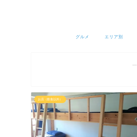
グルメ
エリア別
―
お店（飲食以外）