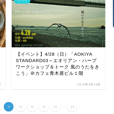
イベント
【イベント】4/28（日）「AOKIYA
STANDARD03～エオリアン・ハープ
ワークショップ＆トーク 風のうたをき
こう」＠カフェ青木屋ビル１階
日
2019年4月24日
...
11
12
13
14
15
23