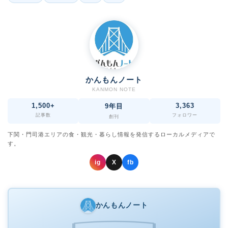
かんもんノート
KANMON NOTE
1,500+
3,363
9年目
記事数
フォロワー
創刊
下関・門司港エリアの食・観光・暮らし情報を発信するローカルメディアで
す。
ig
X
fb
かんもんノート