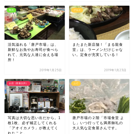
観光
グルメ
活気溢れる「唐戸市場」は、
またまた新店舗！「まる龍食
新鮮なお魚やお寿司が食べら
堂」は、ラーメンだけじゃな
れて、元気な人達に会える場
い。定食が充実している！
所！
2019年1月25日
2019年1月23日
お店（飲食以外）
ふぐ
写真は大切な思い出だから。1
唐戸市場の２階「市場食堂 よ
枚1枚、必ず補正してくれる
し」いつ行っても満席御礼の
「アオイカメラ」が教えてく
大人気な定食屋さんです。
れたこと。