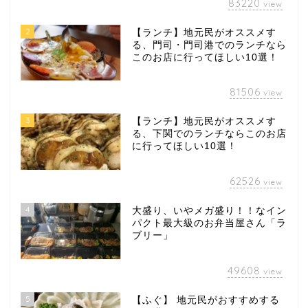
83220
view
2
【ランチ】地元民がオススメす
る、門司・門司港でのランチなら
このお店に行ってほしい10選！
81506
view
3
【ランチ】地元民がオススメす
る、下関でのランチならこのお店
に行ってほしい10選！
62526
view
4
大盛り、いやメガ盛り！！なイン
パクト最大級のお弁当屋さん「ラ
ブリー」
49608
view
5
【ふぐ】 地元民がおすすめする