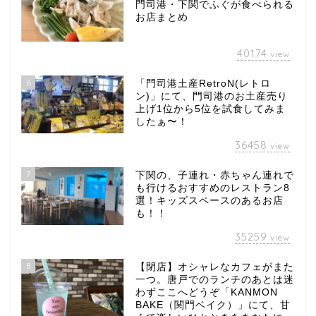
門司港・下関でふぐが食べられる
お店まとめ
40174
view
6
「門司港土産RetroN(レトロ
ン)」にて、門司港のお土産売り
上げ1位から5位を試食してみま
したぁ〜！
36458
view
7
下関の、子連れ・赤ちゃん連れで
も行けるおすすめのレストラン8
選！キッズスペースのあるお店
も！！
35259
view
8
【閉店】オシャレなカフェがまた
一つ。唐戸でのランチのあとは迷
わずここへどうぞ「KANMON
BAKE（関門ベイク）」にて、甘