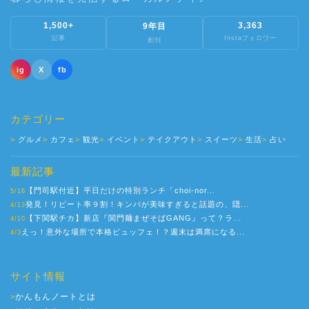
1,500+
3,363
9年目
記事
Instaフォロワー
創刊
ig
X
fb
カテゴリー
グルメ
カフェ
観光
イベント
テイクアウト
スイーツ
生活
占い
最新記事
【門司駅付近】平日だけの特別ランチ「choi-nor...
5/16
発見！リピート率９割！キンパが美味すぎると話題の、隠...
4/13
【下関駅チカ】新店『関門麺まぜそばGANG』って？ラ...
4/10
えっ！意外な場所で本格ビュッフェ！？週末は満席になる...
4/3
サイト情報
かんもんノートとは
>