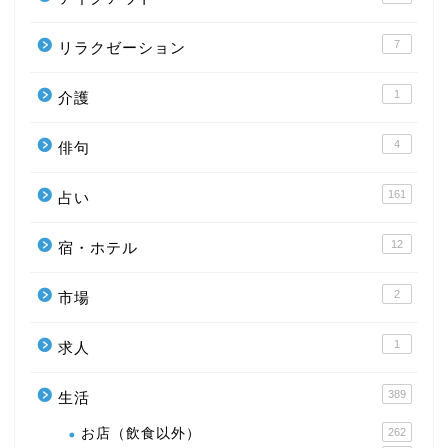
7
リラクゼーション
1
介護
4
俳句
161
占い
12
宿・ホテル
2
市場
1
求人
389
生活
お店（飲食以外）
262