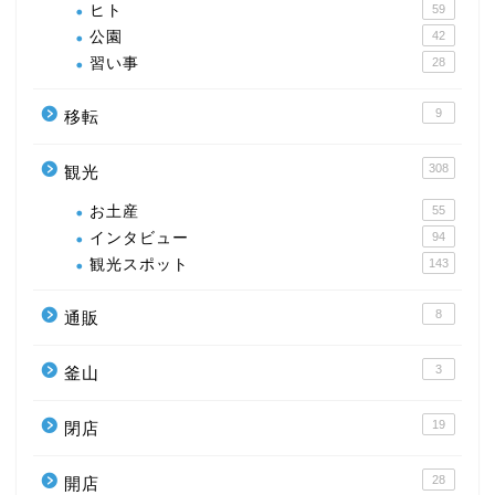
ヒト
59
公園
42
習い事
28
9
移転
308
観光
お土産
55
インタビュー
94
観光スポット
143
8
通販
3
釜山
19
閉店
28
開店