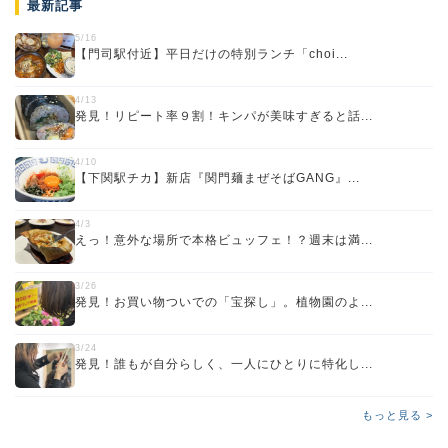
最新記事
5/16
【門司駅付近】平日だけの特別ランチ「choi...
4/13
発見！リピート率９割！キンパが美味すぎると話...
4/10
【下関駅チカ】新店『関門麺まぜそばGANG』...
4/3
えっ！意外な場所で本格ビュッフェ！？週末は満...
3/26
発見！お買い物ついでの「宝探し」。植物園のよ...
3/24
発見！誰もが自分らしく、一人にひとりに特化し...
もっと見る >