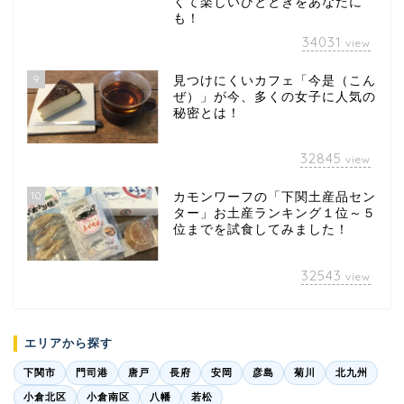
くて楽しいひとときをあなたに
も！
34031
view
9
見つけにくいカフェ「今是（こん
ぜ）」が今、多くの女子に人気の
秘密とは！
32845
view
10
カモンワーフの「下関土産品セン
ター」お土産ランキング１位～５
位までを試食してみました！
32543
view
エリアから探す
下関市
門司港
唐戸
長府
安岡
彦島
菊川
北九州
小倉北区
小倉南区
八幡
若松