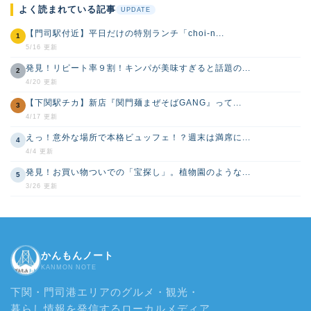
よく読まれている記事
UPDATE
【門司駅付近】平日だけの特別ランチ「choi-n...
1
5/16 更新
発見！リピート率９割！キンパが美味すぎると話題の...
2
4/20 更新
【下関駅チカ】新店『関門麺まぜそばGANG』って...
3
4/17 更新
えっ！意外な場所で本格ビュッフェ！？週末は満席に...
4
4/4 更新
発見！お買い物ついでの「宝探し」。植物園のような...
5
3/26 更新
かんもんノート
KANMON NOTE
下関・門司港エリアのグルメ・観光・
暮らし情報を発信するローカルメディア