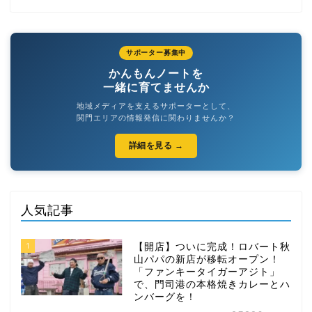
サポーター募集中
かんもんノートを
一緒に育てませんか
地域メディアを支えるサポーターとして、
関門エリアの情報発信に関わりませんか？
詳細を見る →
人気記事
1
【開店】ついに完成！ロバート秋
山パパの新店が移転オープン！
「ファンキータイガーアジト」
で、門司港の本格焼きカレーとハ
ンバーグを！