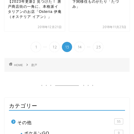
【2023年更新】見つけた！ 唐
下関移住ものがたり「たづ
戸商店街の一角に、本格派イ
み」
タリアンのお店「Osteria 伊庵
（オステリア イアン）」
2018年12月21日
2018年11月23日
...
...
1
12
13
14
23
HOME
唐戸
カテゴリー
55
その他
ポケモンGO
9