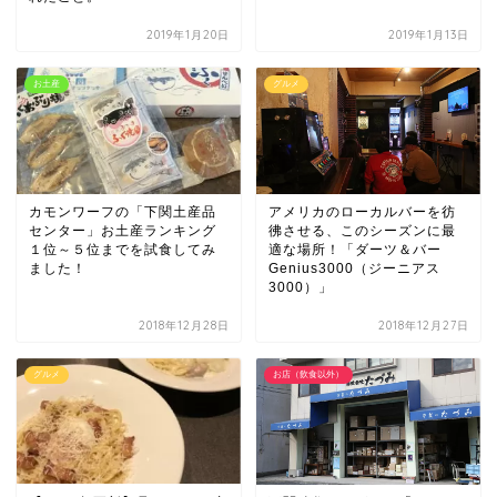
2019年1月20日
2019年1月13日
お土産
グルメ
カモンワーフの「下関土産品
アメリカのローカルバーを彷
センター」お土産ランキング
彿させる、このシーズンに最
１位～５位までを試食してみ
適な場所！「ダーツ＆バー
ました！
Genius3000（ジーニアス
3000）」
2018年12月28日
2018年12月27日
グルメ
お店（飲食以外）