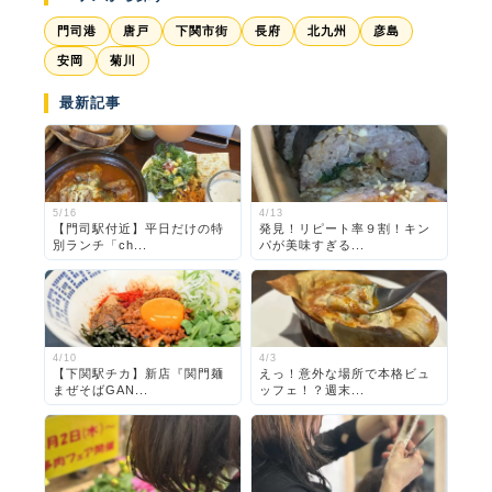
門司港
唐戸
下関市街
長府
北九州
彦島
安岡
菊川
最新記事
5/16
4/13
【門司駅付近】平日だけの特
発見！リピート率９割！キン
別ランチ「ch...
パが美味すぎる...
4/10
4/3
【下関駅チカ】新店『関門麺
えっ！意外な場所で本格ビュ
まぜそばGAN...
ッフェ！？週末...