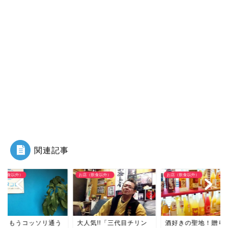
関連記事
（飲食以外）
お店（飲食以外）
お店（飲食以外）
人気!!「三代目チリン
酒好きの聖地！贈り物も
えっ？もうコッソリ