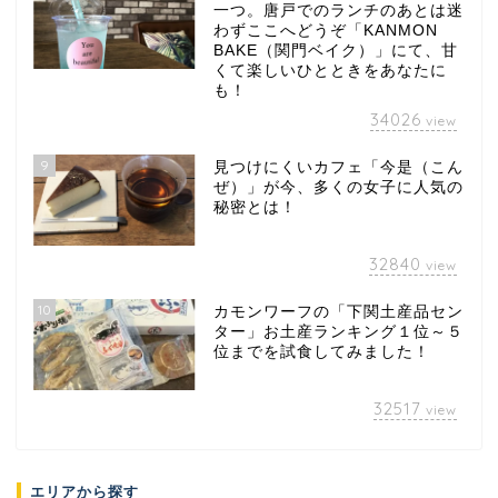
一つ。唐戸でのランチのあとは迷
わずここへどうぞ「KANMON
BAKE（関門ベイク）」にて、甘
くて楽しいひとときをあなたに
も！
34026
view
9
見つけにくいカフェ「今是（こん
ぜ）」が今、多くの女子に人気の
秘密とは！
32840
view
10
カモンワーフの「下関土産品セン
ター」お土産ランキング１位～５
位までを試食してみました！
32517
view
エリアから探す