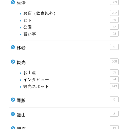
389
生活
お店（飲食以外）
262
ヒト
59
公園
42
習い事
28
9
移転
308
観光
お土産
55
インタビュー
94
観光スポット
143
8
通販
3
釜山
19