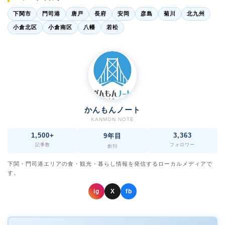
下関市
門司港
唐戸
長府
安岡
彦島
菊川
北九州
小倉北区
小倉南区
八幡
若松
かんもんノート
KANMON NOTE
1,500+
3,363
9年目
記事数
フォロワー
創刊
下関・門司港エリアの食・観光・暮らし情報を発信するローカルメディアで
す。
ig
X
fb