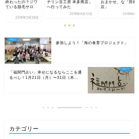
リン豆工房 本多商店」
おまかせ、な「田村本
時代は終わったの？
行ってみた
店」
ジワきている脱毛サ
ン...
2018年4月12日
2018年6月28日
2018年5
参加しよう！「海の食育プロジェクト」
「福関門占い」幸せになるならここを通
るべし！1月21日（月）〜31日（木...
カテゴリー