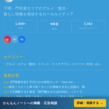
下関・門司港エリアのグルメ・観光・
暮らし情報を発信するローカルメディア
1,500+
3,363
9年目
記事
Instaフォロワー
創刊
ig
X
fb
カテゴリー
グルメ
カフェ
観光
イベント
テイクアウト
スイーツ
生活
占い
最新記事
【門司駅付近】平日だけの特別ランチ「choi-nor...
5/16
発見！リピート率９割！キンパが美味すぎると話題の、隠...
4/13
【下関駅チカ】新店『関門麺まぜそばGANG』って？ラ...
4/10
えっ！意外な場所で本格ビュッフェ！？週末は満席になる...
4/3
かんもんノートへの掲載・広告相談
詳細・相談する →