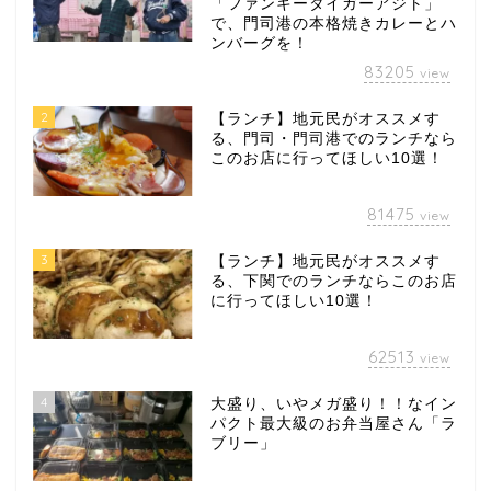
「ファンキータイガーアジト」
で、門司港の本格焼きカレーとハ
ンバーグを！
83205
view
2
【ランチ】地元民がオススメす
る、門司・門司港でのランチなら
このお店に行ってほしい10選！
81475
view
3
【ランチ】地元民がオススメす
る、下関でのランチならこのお店
に行ってほしい10選！
62513
view
4
大盛り、いやメガ盛り！！なイン
パクト最大級のお弁当屋さん「ラ
ブリー」