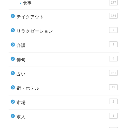
食事
177
134
テイクアウト
7
リラクゼーション
1
介護
4
俳句
161
占い
12
宿・ホテル
2
市場
1
求人