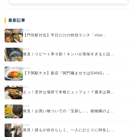
最新記事
5/16
【門司駅付近】平日だけの特別ランチ「choi...
4/13
発見！リピート率９割！キンパが美味すぎると話...
4/10
【下関駅チカ】新店『関門麺まぜそばGANG』...
4/3
えっ！意外な場所で本格ビュッフェ！？週末は満...
3/26
発見！お買い物ついでの「宝探し」。植物園のよ...
3/24
発見！誰もが自分らしく、一人にひとりに特化し...