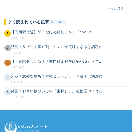
もっと見る >
よく読まれている記事
UPDATE
【門司駅付近】平日だけの特別ランチ「choi-n...
1
5/16 更新
発見！リピート率９割！キンパが美味すぎると話題の...
2
4/20 更新
【下関駅チカ】新店『関門麺まぜそばGANG』って...
3
4/17 更新
えっ！意外な場所で本格ビュッフェ！？週末は満席に...
4
4/4 更新
発見！お買い物ついでの「宝探し」。植物園のような...
5
3/26 更新
かんもんノート
KANMON NOTE