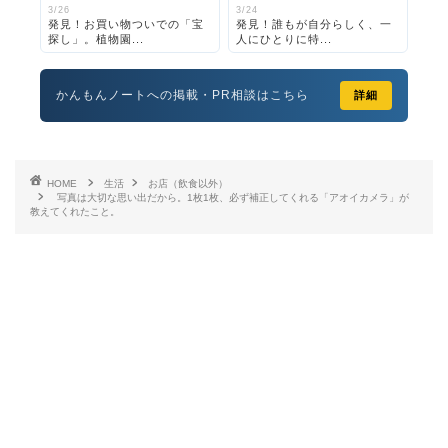
3/26
3/24
発見！お買い物ついでの「宝
発見！誰もが自分らしく、一
探し」。植物園...
人にひとりに特...
かんもんノートへの掲載・PR相談はこちら
詳細
HOME
生活
お店（飲食以外）
写真は大切な思い出だから。1枚1枚、必ず補正してくれる「アオイカメラ」が
教えてくれたこと。