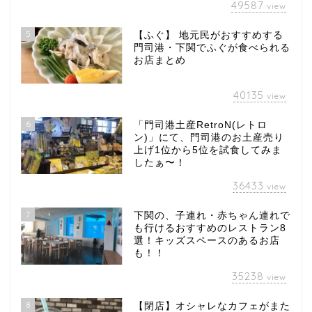
49587
view
5
【ふぐ】 地元民がおすすめする
門司港・下関でふぐが食べられる
お店まとめ
40135
view
6
「門司港土産RetroN(レトロ
ン)」にて、門司港のお土産売り
上げ1位から5位を試食してみま
したぁ〜！
36433
view
7
下関の、子連れ・赤ちゃん連れで
も行けるおすすめのレストラン8
選！キッズスペースのあるお店
も！！
35238
view
8
【閉店】オシャレなカフェがまた