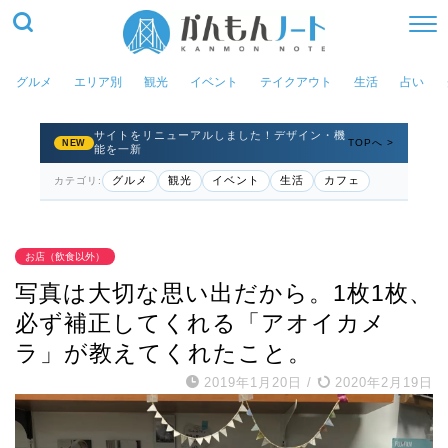
グルメ
エリア別
観光
イベント
テイクアウト
生活
占い
サイトをリニューアルしました！デザイン・機
TOPへ >
NEW
能を一新
グルメ
観光
イベント
生活
カフェ
カテゴリ:
お店（飲食以外）
写真は大切な思い出だから。1枚1枚、
必ず補正してくれる「アオイカメ
ラ」が教えてくれたこと。
2019年1月20日
/
2020年2月19日