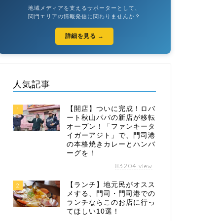
地域メディアを支えるサポーターとして、
関門エリアの情報発信に関わりませんか？
詳細を見る →
人気記事
【開店】ついに完成！ロバ
1
ート秋山パパの新店が移転
オープン！「ファンキータ
イガーアジト」で、門司港
の本格焼きカレーとハンバ
ーグを！
83204
view
【ランチ】地元民がオスス
2
メする、門司・門司港での
ランチならこのお店に行っ
てほしい10選！