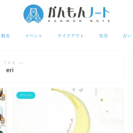
観光
イベント
テイクアウト
生活
占い
 TAG ―
eri
イベント