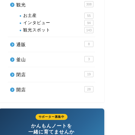
観光
308
お土産
55
インタビュー
94
観光スポット
143
通販
8
釜山
3
閉店
19
開店
28
サポーター募集中
かんもんノートを
一緒に育てませんか