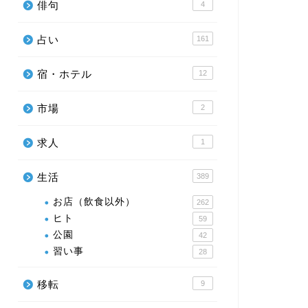
俳句
4
占い
161
宿・ホテル
12
市場
2
求人
1
生活
389
お店（飲食以外）
262
ヒト
59
公園
42
習い事
28
移転
9