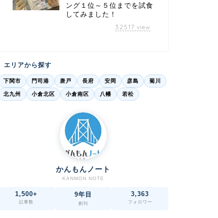
ング１位～５位までを試食
してみました！
32517
view
エリアから探す
下関市
門司港
唐戸
長府
安岡
彦島
菊川
北九州
小倉北区
小倉南区
八幡
若松
かんもんノート
KANMON NOTE
1,500+
3,363
9年目
記事数
フォロワー
創刊