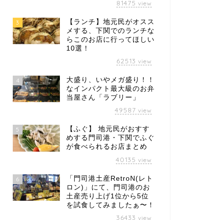
81475
view
【ランチ】地元民がオスス
3
メする、下関でのランチな
らこのお店に行ってほしい
10選！
62513
view
大盛り、いやメガ盛り！！
4
なインパクト最大級のお弁
当屋さん「ラブリー」
49587
view
【ふぐ】 地元民がおすす
5
めする門司港・下関でふぐ
が食べられるお店まとめ
40135
view
「門司港土産RetroN(レト
6
ロン)」にて、門司港のお
土産売り上げ1位から5位
を試食してみましたぁ〜！
36433
view