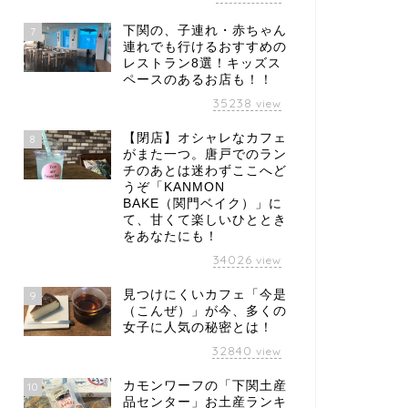
下関の、子連れ・赤ちゃん
7
連れでも行けるおすすめの
レストラン8選！キッズス
ペースのあるお店も！！
35238
view
【閉店】オシャレなカフェ
8
がまた一つ。唐戸でのラン
チのあとは迷わずここへど
うぞ「KANMON
BAKE（関門ベイク）」に
て、甘くて楽しいひととき
をあなたにも！
34026
view
見つけにくいカフェ「今是
9
（こんぜ）」が今、多くの
女子に人気の秘密とは！
32840
view
カモンワーフの「下関土産
10
品センター」お土産ランキ