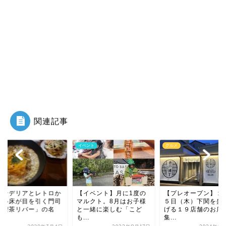
関連記事
ント
グルメ
カフェ
イベント】月に1度の
【プレオープン】１月２
シャンデリアとレト
ルクト。8月はお子様
５日（木）下関を盛り上
わいい床が目を引く
一緒に楽しむ「こど
げる１９店舗のお店が
港「喫茶リバー」の
.
集...
物...