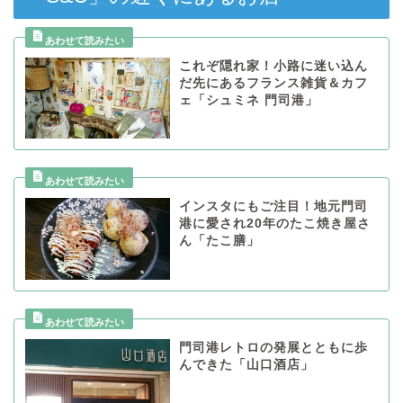
これぞ隠れ家！小路に迷い込ん
だ先にあるフランス雑貨＆カフ
ェ「シュミネ 門司港」
インスタにもご注目！地元門司
港に愛され20年のたこ焼き屋さ
ん「たこ膳」
門司港レトロの発展とともに歩
んできた「山口酒店」