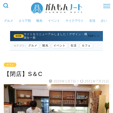
グルメ
エリア別
観光
イベント
テイクアウト
生活
占い
サイトをリニューアルしました！デザイン・機
TOPへ >
NEW
能を一新
グルメ
観光
イベント
生活
カフェ
カテゴリ:
カフェ
【閉店】S＆C
2020年1月7日
/
2021年7月31日