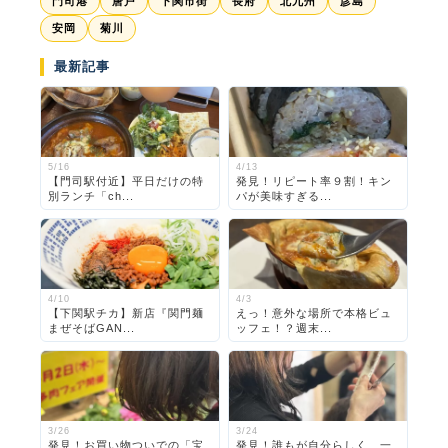
門司港
唐戸
下関市街
長府
北九州
彦島
安岡
菊川
最新記事
5/16
4/13
【門司駅付近】平日だけの特
発見！リピート率９割！キン
別ランチ「ch...
パが美味すぎる...
4/10
4/3
【下関駅チカ】新店『関門麺
えっ！意外な場所で本格ビュ
まぜそばGAN...
ッフェ！？週末...
3/26
3/24
発見！お買い物ついでの「宝
発見！誰もが自分らしく、一