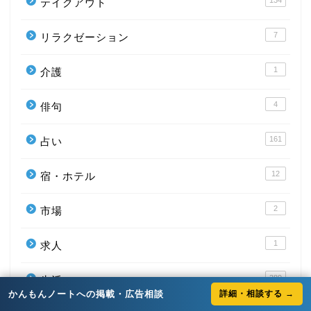
134
テイクアウト
7
リラクゼーション
1
介護
4
俳句
161
占い
12
宿・ホテル
2
市場
1
求人
389
生活
かんもんノートへの掲載・広告相談
詳細・相談する →
お店（飲食以外）
262