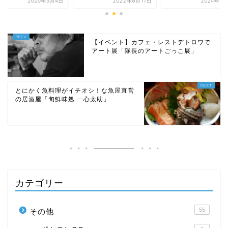
2022年8月17日
2024年1月23日
2020年3
【イベント】カフェ・レストデトロワで
アート展「隊長のアートごっこ展」
とにかく魚料理がイチオシ！な魚屋直営
の居酒屋「旬鮮味処 一心太助」
カテゴリー
55
その他