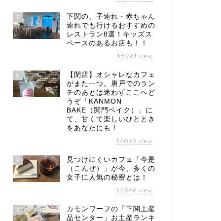
下関の、子連れ・赤ちゃん
7
連れでも行けるおすすめの
レストラン8選！キッズス
ペースのあるお店も！！
35261
view
【閉店】オシャレなカフェ
8
がまた一つ。唐戸でのラン
チのあとは迷わずここへど
うぞ「KANMON
BAKE（関門ベイク）」に
て、甘くて楽しいひととき
をあなたにも！
34033
view
見つけにくいカフェ「今是
9
（こんぜ）」が今、多くの
女子に人気の秘密とは！
32846
view
カモンワーフの「下関土産
10
品センター」お土産ランキ