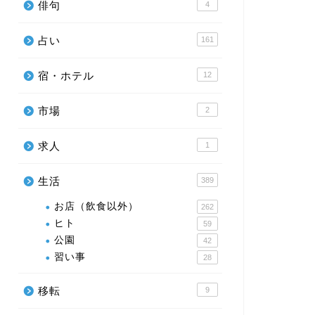
俳句
4
占い
161
宿・ホテル
12
市場
2
求人
1
生活
389
お店（飲食以外）
262
ヒト
59
公園
42
習い事
28
移転
9