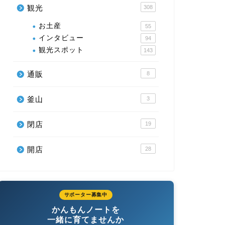
観光
308
お土産
55
インタビュー
94
観光スポット
143
通販
8
釜山
3
閉店
19
開店
28
サポーター募集中
かんもんノートを
一緒に育てませんか