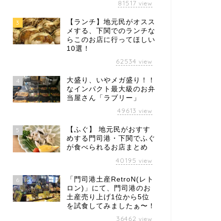
81517
view
【ランチ】地元民がオスス
3
メする、下関でのランチな
らこのお店に行ってほしい
10選！
62534
view
大盛り、いやメガ盛り！！
4
なインパクト最大級のお弁
当屋さん「ラブリー」
49613
view
【ふぐ】 地元民がおすす
5
めする門司港・下関でふぐ
が食べられるお店まとめ
40195
view
「門司港土産RetroN(レト
6
ロン)」にて、門司港のお
土産売り上げ1位から5位
を試食してみましたぁ〜！
36462
view