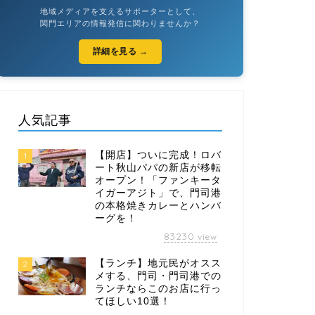
地域メディアを支えるサポーターとして、
関門エリアの情報発信に関わりませんか？
詳細を見る →
人気記事
【開店】ついに完成！ロバ
1
ート秋山パパの新店が移転
オープン！「ファンキータ
イガーアジト」で、門司港
の本格焼きカレーとハンバ
ーグを！
83230
view
【ランチ】地元民がオスス
2
メする、門司・門司港での
ランチならこのお店に行っ
てほしい10選！