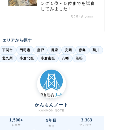
ング１位～５位までを試食
してみました！
32546
view
エリアから探す
下関市
門司港
唐戸
長府
安岡
彦島
菊川
北九州
小倉北区
小倉南区
八幡
若松
かんもんノート
KANMON NOTE
1,500+
3,363
9年目
記事数
フォロワー
創刊