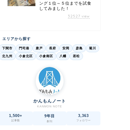
ング１位～５位までを試食
してみました！
32527
view
エリアから探す
下関市
門司港
唐戸
長府
安岡
彦島
菊川
北九州
小倉北区
小倉南区
八幡
若松
かんもんノート
KANMON NOTE
1,500+
3,363
9年目
記事数
フォロワー
創刊