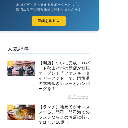
地域メディアを支えるサポーターとして、
関門エリアの情報発信に関わりませんか？
詳細を見る →
人気記事
【開店】ついに完成！ロバ
1
ート秋山パパの新店が移転
オープン！「ファンキータ
イガーアジト」で、門司港
の本格焼きカレーとハンバ
ーグを！
83213
view
【ランチ】地元民がオスス
2
メする、門司・門司港での
ランチならこのお店に行っ
てほしい10選！