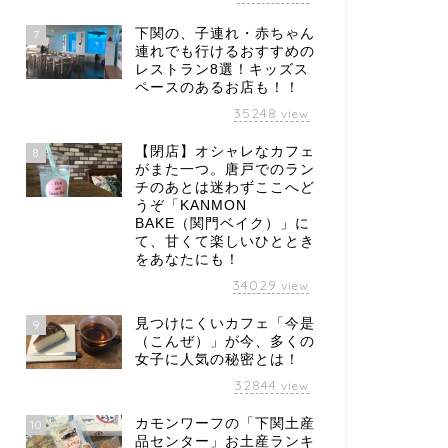
下関の、子連れ・赤ちゃん
7
連れでも行けるおすすめの
レストラン8選！キッズス
ペースのあるお店も！！
35248
view
【閉店】オシャレなカフェ
8
がまた一つ。唐戸でのラン
チのあとは迷わずここへど
うぞ「KANMON
BAKE（関門ベイク）」に
て、甘くて楽しいひととき
をあなたにも！
34029
view
見つけにくいカフェ「今是
9
（こんぜ）」が今、多くの
女子に人気の秘密とは！
32844
view
カモンワーフの「下関土産
10
品センター」お土産ランキ