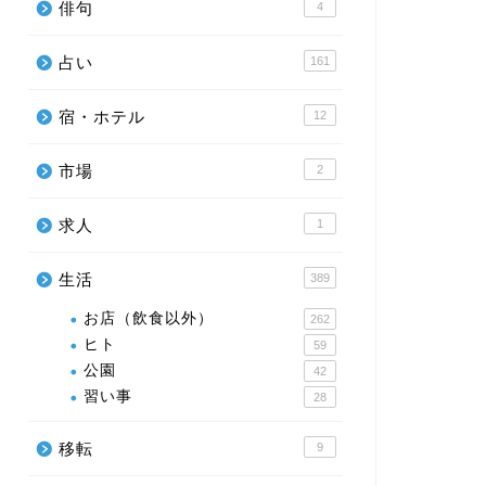
俳句
4
占い
161
宿・ホテル
12
市場
2
求人
1
生活
389
お店（飲食以外）
262
ヒト
59
公園
42
習い事
28
移転
9