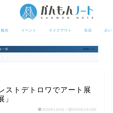
観光
イベント
テイクアウト
生活
占い
を一新
TOPへ >
レストデトロワでアート展
展」
2020年1月6日
/
2020年2月19日