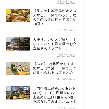
81488
view
【ランチ】地元民がオスス
3
メする、下関でのランチな
らこのお店に行ってほしい
10選！
62519
view
大盛り、いやメガ盛り！！
4
なインパクト最大級のお弁
当屋さん「ラブリー」
49596
view
【ふぐ】 地元民がおすす
5
めする門司港・下関でふぐ
が食べられるお店まとめ
40149
view
「門司港土産RetroN(レト
6
ロン)」にて、門司港のお
土産売り上げ1位から5位
を試食してみましたぁ〜！
36446
view