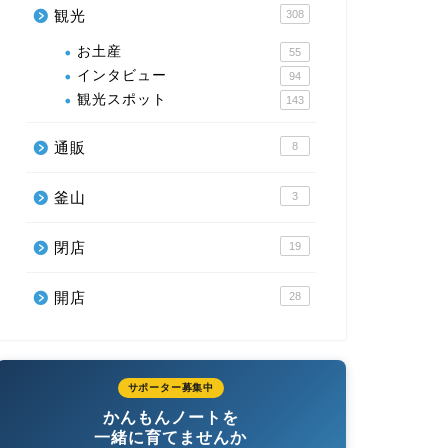
観光
308
お土産
55
インタビュー
94
観光スポット
143
通販
8
釜山
3
閉店
19
開店
28
サポーター募集中
かんもんノートを
一緒に育てませんか