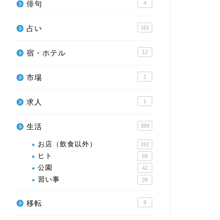
俳句
4
占い
161
宿・ホテル
12
市場
2
求人
1
生活
389
お店（飲食以外）
262
ヒト
59
公園
42
習い事
28
移転
9