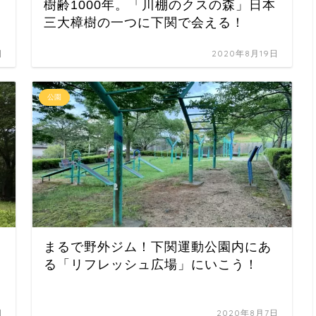
樹齢1000年。「川棚のクスの森」日本
三大樟樹の一つに下関で会える！
日
2020年8月19日
公園
まるで野外ジム！下関運動公園内にあ
る「リフレッシュ広場」にいこう！
日
2020年8月7日