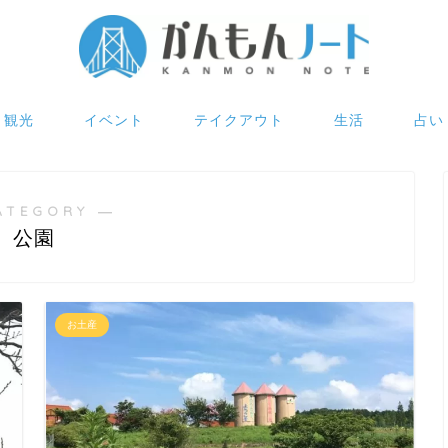
観光
イベント
テイクアウト
生活
占い
ATEGORY ―
公園
お土産