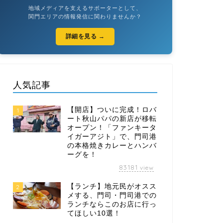
地域メディアを支えるサポーターとして、
関門エリアの情報発信に関わりませんか？
詳細を見る →
人気記事
【開店】ついに完成！ロバ
1
ート秋山パパの新店が移転
オープン！「ファンキータ
イガーアジト」で、門司港
の本格焼きカレーとハンバ
ーグを！
83181
view
【ランチ】地元民がオスス
2
メする、門司・門司港での
ランチならこのお店に行っ
てほしい10選！