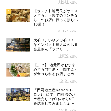
81428
view
【ランチ】地元民がオスス
3
メする、下関でのランチな
らこのお店に行ってほしい
10選！
62496
view
大盛り、いやメガ盛り！！
4
なインパクト最大級のお弁
当屋さん「ラブリー」
49570
view
【ふぐ】 地元民がおすす
5
めする門司港・下関でふぐ
が食べられるお店まとめ
40101
view
「門司港土産RetroN(レト
6
ロン)」にて、門司港のお
土産売り上げ1位から5位
を試食してみましたぁ〜！
36410
view