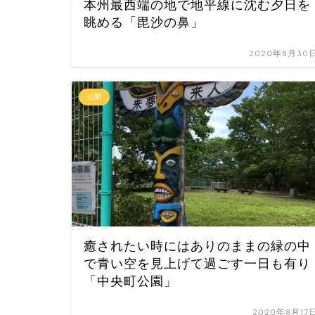
本州最西端の地で地平線に沈む夕日を
眺める「毘沙の鼻」
2020年8月30
公園
癒されたい時にはありのままの緑の中
で青い空を見上げて過ごす一日も有り
「中央町公園」
2020年8月17