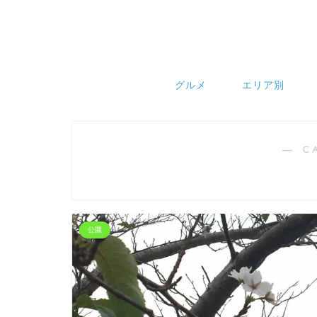
グルメ
エリア別
― C
公園