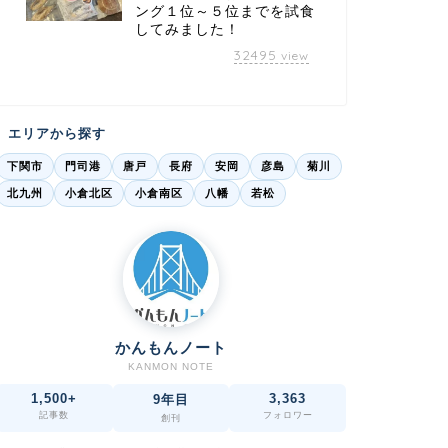
ング１位～５位までを試食
してみました！
32495
view
エリアから探す
下関市
門司港
唐戸
長府
安岡
彦島
菊川
北九州
小倉北区
小倉南区
八幡
若松
かんもんノート
KANMON NOTE
1,500+
3,363
9年目
記事数
フォロワー
創刊