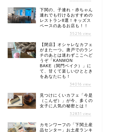
下関の、子連れ・赤ちゃん
7
連れでも行けるおすすめの
レストラン8選！キッズス
ペースのあるお店も！！
35216
view
【閉店】オシャレなカフェ
8
がまた一つ。唐戸でのラン
チのあとは迷わずここへど
うぞ「KANMON
BAKE（関門ベイク）」に
て、甘くて楽しいひととき
をあなたにも！
34016
view
見つけにくいカフェ「今是
9
（こんぜ）」が今、多くの
女子に人気の秘密とは！
32831
view
カモンワーフの「下関土産
10
品センター」お土産ランキ