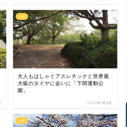
公園
大人もはしゃぐアスレチックと世界最
大級のタイヤに会いに「下関運動公
園」
日
2020年7月6日
公園