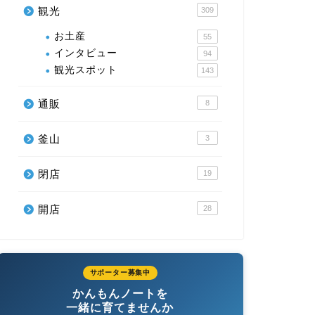
観光
309
お土産
55
インタビュー
94
観光スポット
143
通販
8
釜山
3
閉店
19
開店
28
サポーター募集中
かんもんノートを
一緒に育てませんか