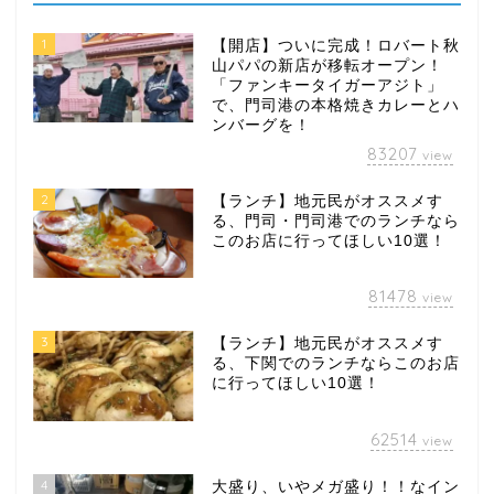
1
【開店】ついに完成！ロバート秋
山パパの新店が移転オープン！
「ファンキータイガーアジト」
で、門司港の本格焼きカレーとハ
ンバーグを！
83207
view
2
【ランチ】地元民がオススメす
る、門司・門司港でのランチなら
このお店に行ってほしい10選！
81478
view
3
【ランチ】地元民がオススメす
る、下関でのランチならこのお店
に行ってほしい10選！
62514
view
4
大盛り、いやメガ盛り！！なイン