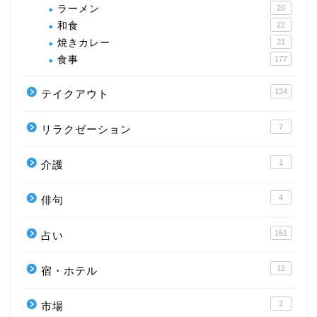
ラーメン
20
和食
22
焼きカレー
21
食事
177
134
テイクアウト
7
リラクゼーション
1
介護
4
俳句
161
占い
12
宿・ホテル
2
市場