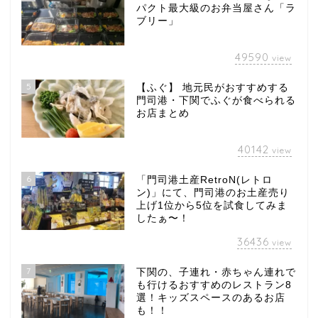
パクト最大級のお弁当屋さん「ラ
ブリー」
49590
view
5
【ふぐ】 地元民がおすすめする
門司港・下関でふぐが食べられる
お店まとめ
40142
view
6
「門司港土産RetroN(レトロ
ン)」にて、門司港のお土産売り
上げ1位から5位を試食してみま
したぁ〜！
36436
view
7
下関の、子連れ・赤ちゃん連れで
も行けるおすすめのレストラン8
選！キッズスペースのあるお店
も！！