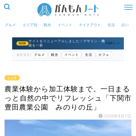
グルメ
エリア別
観光
イベント
テイクアウト
生活
占い
サイトをリニューアルしました！デザイン・機
TOPへ >
NEW
能を一新
グルメ
観光
イベント
生活
カフェ
カテゴリ:
お土産
農業体験から加工体験まで。一日まる
っと自然の中でリフレッシュ「下関市
豊田農業公園 みのりの丘」
2020年9月7日