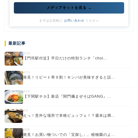
メディアキットを見る →
まずはお気軽に
お問い合わせ
ください
最新記事
5/16
【門司駅付近】平日だけの特別ランチ「choi...
4/13
発見！リピート率９割！キンパが美味すぎると話...
4/10
【下関駅チカ】新店『関門麺まぜそばGANG』...
4/3
えっ！意外な場所で本格ビュッフェ！？週末は満...
3/26
発見！お買い物ついでの「宝探し」。植物園のよ...