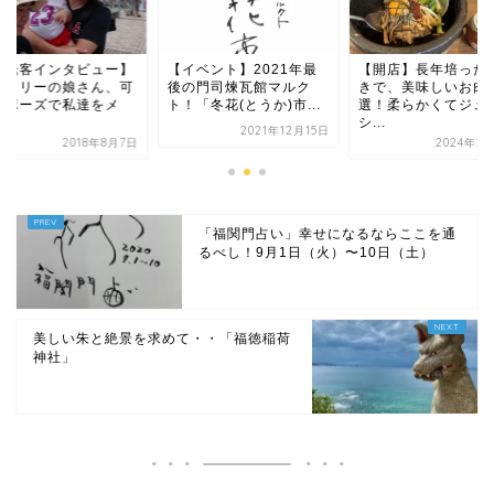
イベント】2021年最
【開店】長年培った目利
【観光客インタビュ
の門司煉瓦館マルク
きで、美味しいお肉を厳
ファミリーの娘さん
「冬花(とうか)市...
選！柔らかくてジュー
愛いポーズで私達を
シ...
ロ...
2021年12月15日
2024年2月10日
2018年
「福関門占い」幸せになるならここを通
るべし！9月1日（火）〜10日（土）
美しい朱と絶景を求めて・・「福徳稲荷
神社」