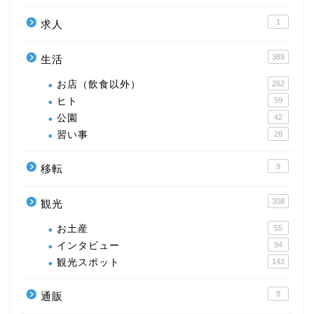
1
求人
389
生活
お店（飲食以外）
262
ヒト
59
公園
42
習い事
28
9
移転
308
観光
お土産
55
インタビュー
94
観光スポット
143
8
通販