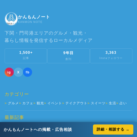
かんもんノート
KANMON NOTE
下関・門司港エリアのグルメ・観光・
暮らし情報を発信するローカルメディア
1,500+
3,363
9年目
記事
Instaフォロワー
創刊
ig
X
fb
カテゴリー
グルメ
カフェ
観光
イベント
テイクアウト
スイーツ
生活
占い
最新記事
【門司駅付近】平日だけの特別ランチ「choi-nor...
5/16
かんもんノートへの掲載・広告相談
詳細・相談する →
発見！リピート率９割！キンパが美味すぎると話題の、隠...
4/13