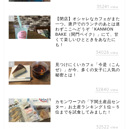
35241
view
8
【閉店】オシャレなカフェがまた
一つ。唐戸でのランチのあとは迷
わずここへどうぞ「KANMON
BAKE（関門ベイク）」にて、甘
くて楽しいひとときをあなたに
も！
34026
view
9
見つけにくいカフェ「今是（こん
ぜ）」が今、多くの女子に人気の
秘密とは！
32840
view
10
カモンワーフの「下関土産品セン
ター」お土産ランキング１位～５
位までを試食してみました！
32522
view