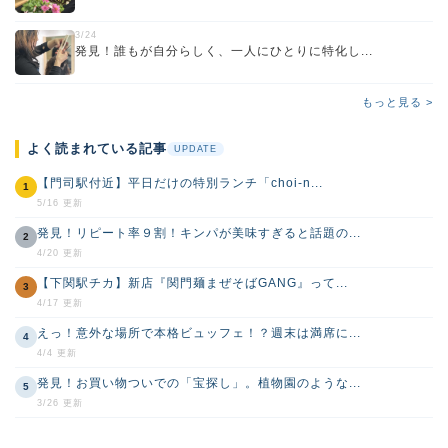
3/24
発見！誰もが自分らしく、一人にひとりに特化し...
もっと見る >
よく読まれている記事
UPDATE
【門司駅付近】平日だけの特別ランチ「choi-n...
1
5/16 更新
発見！リピート率９割！キンパが美味すぎると話題の...
2
4/20 更新
【下関駅チカ】新店『関門麺まぜそばGANG』って...
3
4/17 更新
えっ！意外な場所で本格ビュッフェ！？週末は満席に...
4
4/4 更新
発見！お買い物ついでの「宝探し」。植物園のような...
5
3/26 更新