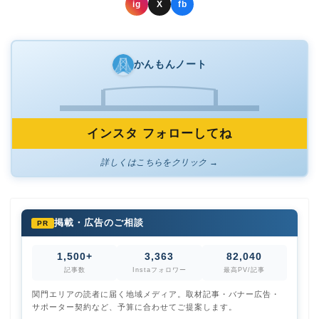
ig
X
fb
かんもんノート
インスタ フォローしてね
詳しくはこちらをクリック →
掲載・広告のご相談
PR
1,500+
3,363
82,040
記事数
Instaフォロワー
最高PV/記事
関門エリアの読者に届く地域メディア。取材記事・バナー広告・
サポーター契約など、予算に合わせてご提案します。