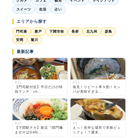
グルメ
カフェ
観光
イベント
テイクアウト
スイーツ
生活
占い
エリアから探す
門司港
唐戸
下関市街
長府
北九州
彦島
安岡
菊川
最新記事
5/16
4/13
【門司駅付近】平日だけの特
発見！リピート率９割！キン
別ランチ「ch...
パが美味すぎる...
4/10
4/3
【下関駅チカ】新店『関門麺
えっ！意外な場所で本格ビュ
まぜそばGAN...
ッフェ！？週末...