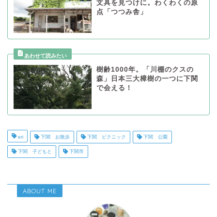
文具を見つけに。わくわくの原
点「つつみ舎」
樹齢1000年。「川棚のクスの
森」日本三大樟樹の一つに下関
で会える！
eri
下関 お散歩
下関 ピクニック
下関 公園
下関 子どもと
下関市
ABOUT ME