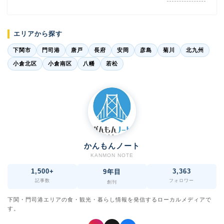
エリアから探す
下関市
門司港
唐戸
長府
安岡
彦島
菊川
北九州
小倉北区
小倉南区
八幡
若松
かんもんノート
KANMON NOTE
1,500+
3,363
9年目
記事数
フォロワー
創刊
下関・門司港エリアの食・観光・暮らし情報を発信するローカルメディアで
す。