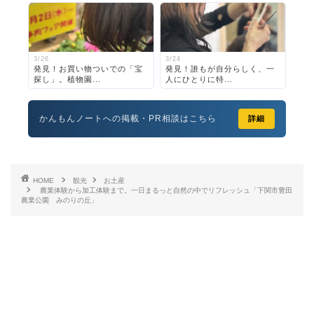
3/26
3/24
発見！お買い物ついでの「宝
発見！誰もが自分らしく、一
探し」。植物園...
人にひとりに特...
かんもんノートへの掲載・PR相談はこちら
詳細
HOME
観光
お土産
農業体験から加工体験まで。一日まるっと自然の中でリフレッシュ「下関市豊田
農業公園 みのりの丘」