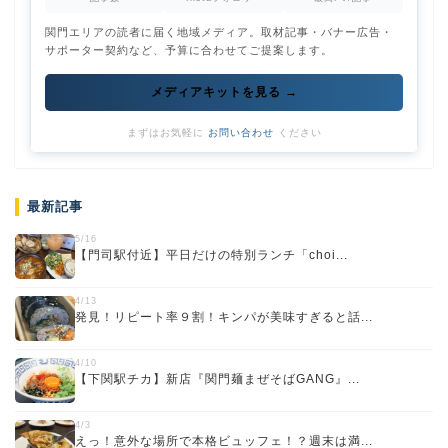
関門エリアの読者に届く地域メディア。取材記事・バナー広告・
サポーター契約など、予算に合わせてご提案します。
メディアキットを見る →
まずはお気軽に
お問い合わせ
ください
最新記事
5/16
【門司駅付近】平日だけの特別ランチ「choi...
4/13
発見！リピート率９割！キンパが美味すぎると話...
4/10
【下関駅チカ】新店『関門麺まぜそばGANG』...
4/3
えっ！意外な場所で本格ビュッフェ！？週末は満...