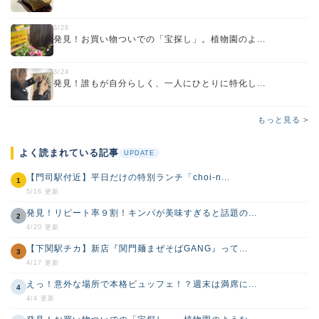
3/26
発見！お買い物ついでの「宝探し」。植物園のよ...
3/24
発見！誰もが自分らしく、一人にひとりに特化し...
もっと見る >
よく読まれている記事
UPDATE
【門司駅付近】平日だけの特別ランチ「choi-n...
1
5/16 更新
発見！リピート率９割！キンパが美味すぎると話題の...
2
4/20 更新
【下関駅チカ】新店『関門麺まぜそばGANG』って...
3
4/17 更新
えっ！意外な場所で本格ビュッフェ！？週末は満席に...
4
4/4 更新