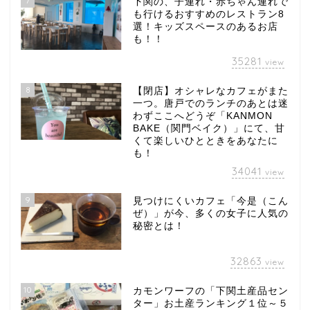
7
下関の、子連れ・赤ちゃん連れで
も行けるおすすめのレストラン8
選！キッズスペースのあるお店
も！！
35281
view
8
【閉店】オシャレなカフェがまた
一つ。唐戸でのランチのあとは迷
わずここへどうぞ「KANMON
BAKE（関門ベイク）」にて、甘
くて楽しいひとときをあなたに
も！
34041
view
9
見つけにくいカフェ「今是（こん
ぜ）」が今、多くの女子に人気の
秘密とは！
32863
view
10
カモンワーフの「下関土産品セン
ター」お土産ランキング１位～５