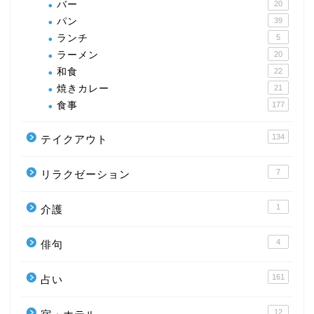
バー
20
パン
39
ランチ
5
ラーメン
20
和食
22
焼きカレー
21
食事
177
134
テイクアウト
7
リラクゼーション
1
介護
4
俳句
161
占い
12