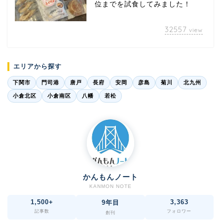
位までを試食してみました！
32557
view
エリアから探す
下関市
門司港
唐戸
長府
安岡
彦島
菊川
北九州
小倉北区
小倉南区
八幡
若松
かんもんノート
KANMON NOTE
1,500+
3,363
9年目
記事数
フォロワー
創刊