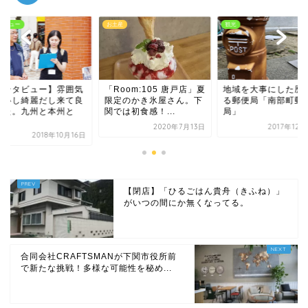
産
観光
インタビュー
oom:105 唐戸店」夏
地域を大事にした歴史あ
【インタビュー】雰
定のかき氷屋さん。下
る郵便局「南部町郵便
もいいし綺麗だし来
は初食感！...
局」
かった。九州と本州
の...
2020年7月13日
2017年12月28日
2018年10
【閉店】「ひるごはん貴舟（きふね）」
がいつの間にか無くなってる。
合同会社CRAFTSMANが下関市役所前
で新たな挑戦！多様な可能性を秘め...