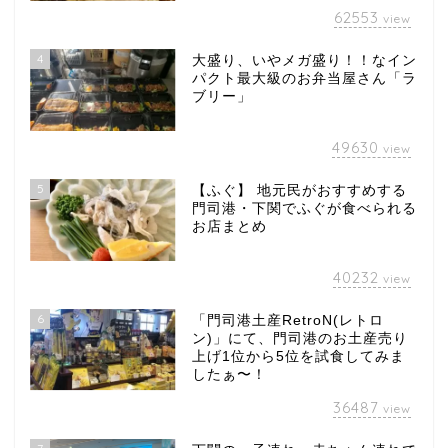
62553
view
4
大盛り、いやメガ盛り！！なイン
パクト最大級のお弁当屋さん「ラ
ブリー」
49630
view
5
【ふぐ】 地元民がおすすめする
門司港・下関でふぐが食べられる
お店まとめ
40232
view
6
「門司港土産RetroN(レトロ
ン)」にて、門司港のお土産売り
上げ1位から5位を試食してみま
したぁ〜！
36487
view