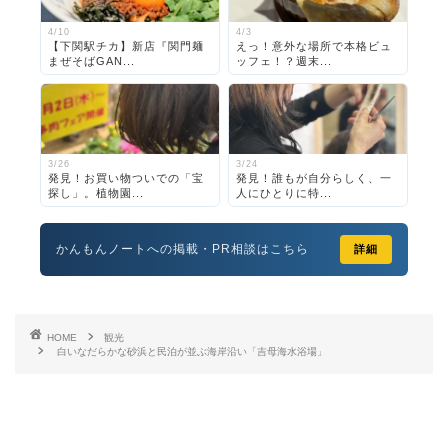
4/10
4/3
【下関駅チカ】新店『関門麺
えっ！意外な場所で本格ビュ
まぜそばGAN...
ッフェ！？週末...
3/26
3/24
発見！お買い物ついでの「宝
発見！誰もが自分らしく、一
探し」。植物園...
人にひとりに特...
かんもんノートへの掲載・PR相談はこちら
詳細
HOME
観光
白いなだらかな砂浜と民泊が並ぶ海岸沿い「吉母海水浴場」