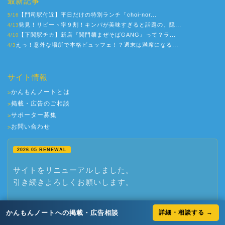
最新記事
【門司駅付近】平日だけの特別ランチ「choi-nor...
5/16
発見！リピート率９割！キンパが美味すぎると話題の、隠...
4/13
【下関駅チカ】新店『関門麺まぜそばGANG』って？ラ...
4/10
えっ！意外な場所で本格ビュッフェ！？週末は満席になる...
4/3
サイト情報
かんもんノートとは
>
掲載・広告のご相談
>
サポーター募集
>
お問い合わせ
>
2026.05 RENEWAL
サイトをリニューアルしました。
引き続きよろしくお願いします。
かんもんノートへの掲載・広告相談
詳細・相談する →