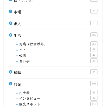
宿・ホテル
2
市場
1
求人
389
生活
お店（飲食以外）
262
ヒト
59
公園
42
習い事
28
9
移転
308
観光
お土産
55
インタビュー
94
観光スポット
143