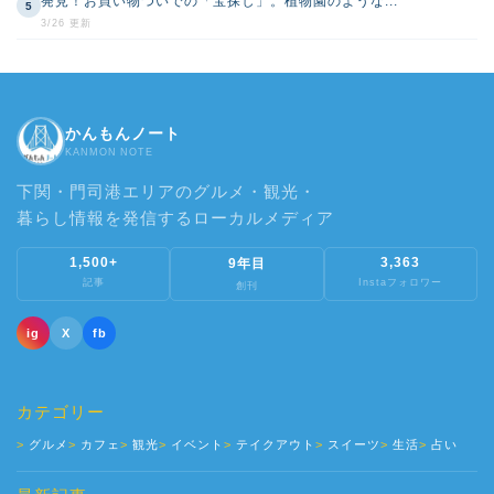
発見！お買い物ついでの「宝探し」。植物園のような...
5
3/26 更新
かんもんノート
KANMON NOTE
下関・門司港エリアのグルメ・観光・
暮らし情報を発信するローカルメディア
1,500+
3,363
9年目
記事
Instaフォロワー
創刊
ig
X
fb
カテゴリー
グルメ
カフェ
観光
イベント
テイクアウト
スイーツ
生活
占い