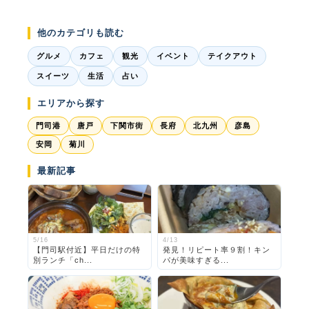
他のカテゴリも読む
グルメ
カフェ
観光
イベント
テイクアウト
スイーツ
生活
占い
エリアから探す
門司港
唐戸
下関市街
長府
北九州
彦島
安岡
菊川
最新記事
5/16
4/13
【門司駅付近】平日だけの特
発見！リピート率９割！キン
別ランチ「ch...
パが美味すぎる...