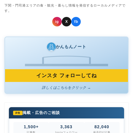
下関・門司港エリアの食・観光・暮らし情報を発信するローカルメディアで
す。
ig
X
fb
かんもんノート
インスタ フォローしてね
詳しくはこちらをクリック →
掲載・広告のご相談
PR
1,500+
3,363
82,040
記事数
Instaフォロワー
最高PV/記事