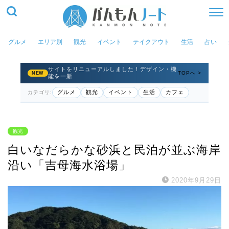
グルメ
エリア別
観光
イベント
テイクアウト
生活
占い
サイトをリニューアルしました！デザイン・機
TOPへ >
NEW
能を一新
グルメ
観光
イベント
生活
カフェ
カテゴリ:
観光
白いなだらかな砂浜と民泊が並ぶ海岸
沿い「吉母海水浴場」
2020年9月29日