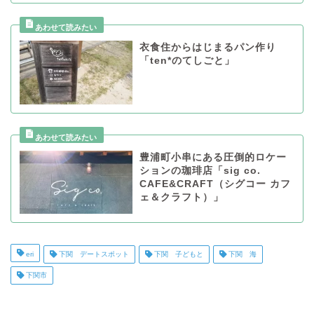
衣食住からはじまるパン作り
「ten*のてしごと」
豊浦町小串にある圧倒的ロケー
ションの珈琲店「sig co.
CAFE&CRAFT（シグコー カフ
ェ＆クラフト）」
eri
下関 デートスポット
下関 子どもと
下関 海
下関市