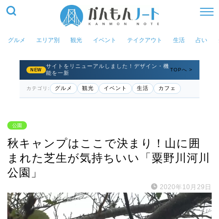
グルメ
エリア別
観光
イベント
テイクアウト
生活
占い
サイトをリニューアルしました！デザイン・機
TOPへ >
NEW
能を一新
グルメ
観光
イベント
生活
カフェ
カテゴリ:
公園
秋キャンプはここで決まり！山に囲
まれた芝生が気持ちいい「粟野川河川
公園」
2020年10月29日