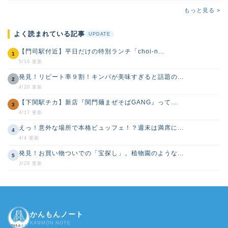
もっと見る >
よく読まれている記事
UPDATE
【門司駅付近】平日だけの特別ランチ「choi-n...
1
5/16 更新
発見！リピート率９割！キンパが美味すぎると話題の...
2
4/20 更新
【下関駅チカ】新店『関門麺まぜそばGANG』って...
3
4/17 更新
えっ！意外な場所で本格ビュッフェ！？週末は満席に...
4
4/4 更新
発見！お買い物ついでの「宝探し」。植物園のような...
5
3/26 更新
かんもんノート
KANMON NOTE