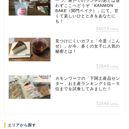
一つ。唐戸でのランチのあとは迷
わずここへどうぞ「KANMON
BAKE（関門ベイク）」にて、甘
くて楽しいひとときをあなたに
も！
34033
view
9
見つけにくいカフェ「今是（こん
ぜ）」が今、多くの女子に人気の
秘密とは！
32846
view
10
カモンワーフの「下関土産品セン
ター」お土産ランキング１位～５
位までを試食してみました！
32546
view
エリアから探す