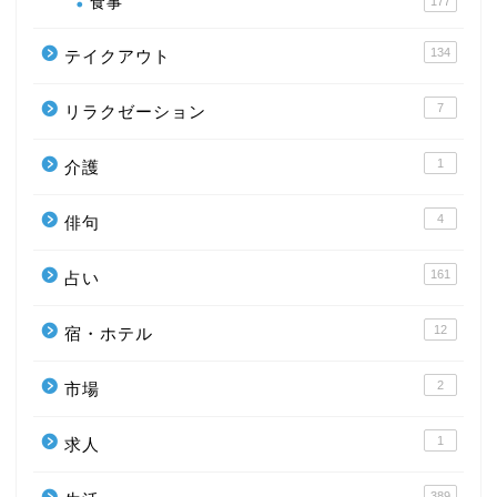
食事
177
134
テイクアウト
7
リラクゼーション
1
介護
4
俳句
161
占い
12
宿・ホテル
2
市場
1
求人
389