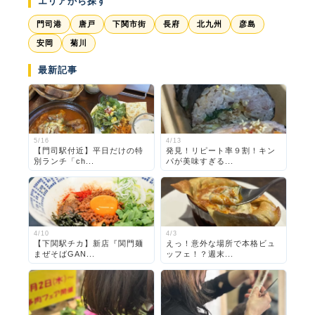
エリアから探す
門司港
唐戸
下関市街
長府
北九州
彦島
安岡
菊川
最新記事
5/16
4/13
【門司駅付近】平日だけの特
発見！リピート率９割！キン
別ランチ「ch...
パが美味すぎる...
4/10
4/3
【下関駅チカ】新店『関門麺
えっ！意外な場所で本格ビュ
まぜそばGAN...
ッフェ！？週末...