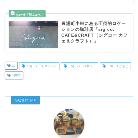
豊浦町小串にある圧倒的ロケー
ションの珈琲店「sig co.
CAFE&CRAFT（シグコー カフ
ェ＆クラフト）」
eri
下関 デートスポット
下関 バーベキュー
下関 子どもと
下関市
ABOUT ME