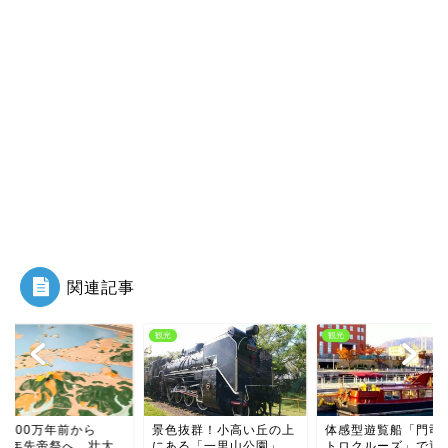
関連記事
観光
観光
観光
から
景色抜群！小高い丘の上
体感型遊覧船「門司港レ
1億
。壮大
にある「一里山公園」
トロクルーズ」で運がよ
20