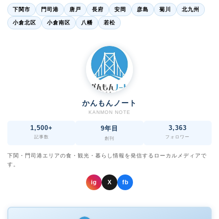
下関市
門司港
唐戸
長府
安岡
彦島
菊川
北九州
小倉北区
小倉南区
八幡
若松
かんもんノート
KANMON NOTE
1,500+
3,363
9年目
記事数
フォロワー
創刊
下関・門司港エリアの食・観光・暮らし情報を発信するローカルメディアで
す。
ig
X
fb