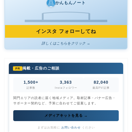
かんもんノート
インスタ フォローしてね
詳しくはこちらをクリック →
掲載・広告のご相談
PR
1,500+
3,363
82,040
記事数
Instaフォロワー
最高PV/記事
関門エリアの読者に届く地域メディア。取材記事・バナー広告・
サポーター契約など、予算に合わせてご提案します。
メディアキットを見る →
まずはお気軽に
お問い合わせ
ください