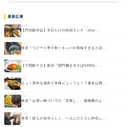
最新記事
5/16
【門司駅付近】平日だけの特別ランチ「choi...
4/13
発見！リピート率９割！キンパが美味すぎると話...
4/10
【下関駅チカ】新店『関門麺まぜそばGANG』...
4/3
えっ！意外な場所で本格ビュッフェ！？週末は満...
3/26
発見！お買い物ついでの「宝探し」。植物園のよ...
3/24
発見！誰もが自分らしく、一人にひとりに特化し...