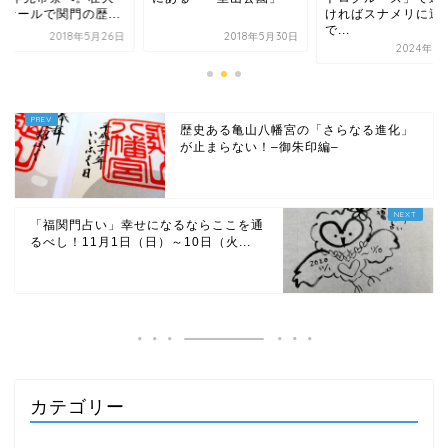
歴...
ければスナメリに遭遇
なス
で...
年5月26日
2018年5月30日
2024年1月12日
歴史ある亀山八幡宮の「さらなる進化」
が止まらない！–御朱印編–
「福関門占い」幸せになるならここを通
るべし！11月1日（日）～10日（火...
カテゴリー