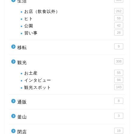
生活
お店（飲食以外）
262
ヒト
59
公園
42
習い事
28
9
移転
308
観光
お土産
55
インタビュー
94
観光スポット
143
8
通販
3
釜山
19
閉店