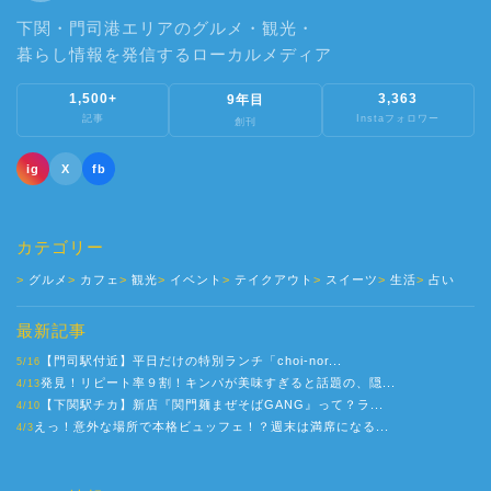
下関・門司港エリアのグルメ・観光・
暮らし情報を発信するローカルメディア
1,500+
3,363
9年目
記事
Instaフォロワー
創刊
ig
X
fb
カテゴリー
グルメ
カフェ
観光
イベント
テイクアウト
スイーツ
生活
占い
最新記事
【門司駅付近】平日だけの特別ランチ「choi-nor...
5/16
発見！リピート率９割！キンパが美味すぎると話題の、隠...
4/13
【下関駅チカ】新店『関門麺まぜそばGANG』って？ラ...
4/10
えっ！意外な場所で本格ビュッフェ！？週末は満席になる...
4/3