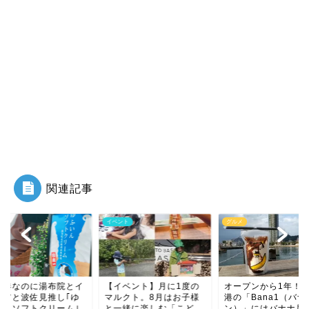
関連記事
ント
グルメ
グルメ
イベント】月に1度の
オープンから1年！門司
門司港なのに湯布院
ルクト。8月はお子様
港の「Bana1（バナワ
タリアと波佐見推し
一緒に楽しむ「こど
ン）」にはバナナ尽く...
ふいんソフトクリー