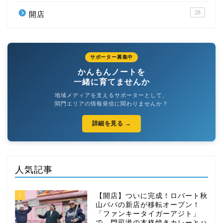
28
開店
サポーター募集中
かんもんノートを
一緒に育てませんか
地域メディアを支えるサポーターとして、
関門エリアの情報発信に関わりませんか？
詳細を見る →
人気記事
1
【開店】ついに完成！ロバート秋
山パパの新店が移転オープン！
「ファンキータイガーアジト」
で、門司港の本格焼きカレーとハ