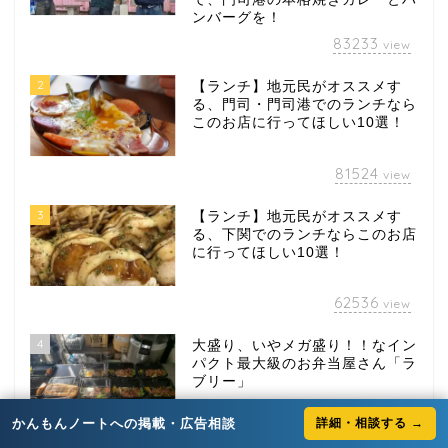
ンバーグを！
83233
view
2
【ランチ】地元民がオススメす
る、門司・門司港でのランチなら
このお店に行ってほしい10選！
81524
view
3
【ランチ】地元民がオススメす
る、下関でのランチならこのお店
に行ってほしい10選！
62536
view
4
大盛り、いやメガ盛り！！なイン
パクト最大級のお弁当屋さん「ラ
ブリー」
かんもんノートへの掲載・広告相談
詳細・相談する →
49617
view