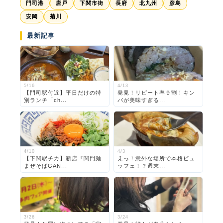
門司港
唐戸
下関市街
長府
北九州
彦島
安岡
菊川
最新記事
5/16
4/13
【門司駅付近】平日だけの特
発見！リピート率９割！キン
別ランチ「ch...
パが美味すぎる...
4/10
4/3
【下関駅チカ】新店『関門麺
えっ！意外な場所で本格ビュ
まぜそばGAN...
ッフェ！？週末...
3/26
3/24