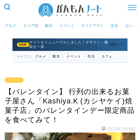
グルメ
エリア別
観光
イベント
テイクアウト
生活
占い
サイトをリニューアルしました！デザイン・機
TOPへ >
NEW
能を一新
グルメ
観光
イベント
生活
カフェ
カテゴリ:
スイーツ
【バレンタイン】 行列の出来るお菓
子屋さん「Kashiya.K (カシヤケイ)焼
菓子店」のバレンタインデー限定商品
を食べてみて！
2023年2月8日