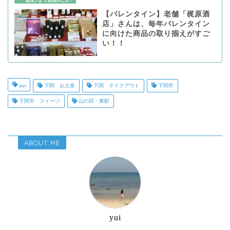
【バレンタイン】老舗「梶原酒
店」さんは、毎年バレンタイン
に向けた商品の取り揃えがすご
い！！
yui
下関 お土産
下関 テイクアウト
下関市
下関市 スイーツ
山の田・東駅
ABOUT ME
yui