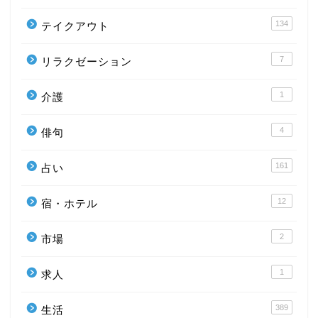
134
テイクアウト
7
リラクゼーション
1
介護
4
俳句
161
占い
12
宿・ホテル
2
市場
1
求人
389
生活