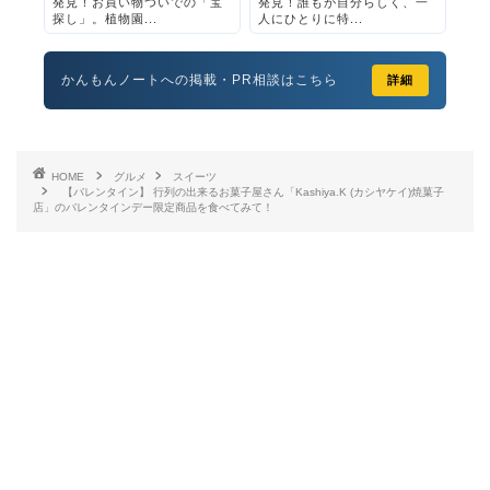
発見！お買い物ついでの「宝
発見！誰もが自分らしく、一
探し」。植物園...
人にひとりに特...
かんもんノートへの掲載・PR相談はこちら
詳細
HOME
グルメ
スイーツ
【バレンタイン】 行列の出来るお菓子屋さん「Kashiya.K (カシヤケイ)焼菓子
店」のバレンタインデー限定商品を食べてみて！