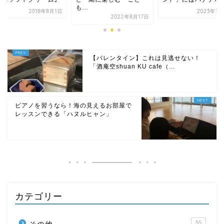
.
2023年7月28日
2018年
2022年8月17日
【バレンタイン】これは見逃せない！
「酒庵空shuan KU cafe（...
ピアノを習うなら！海の見えるお部屋で
レッスンできる「ハヌルヒャン」
カテゴリー
55