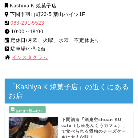
Kashiya.K 焼菓子店
下関市羽山町23-5 葉山ハイツ1F
083-291-5523
10:00～18:00
定休日/月曜、火曜、水曜 不定休あり
駐車場/小型2台
インスタグラム
「Kashiya.K 焼菓子店」の近くにある
お店
下関酒造「酒庵空shuan KU
cafe（しゅあんくうカフェ）」
で食べられる酒粕のチーズケー
キは大人な味！