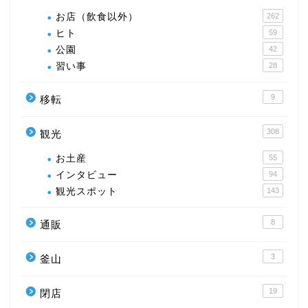
お店（飲食以外）
262
ヒト
59
公園
42
習い事
28
9
移転
308
観光
お土産
55
インタビュー
94
観光スポット
143
8
通販
3
釜山
19
閉店