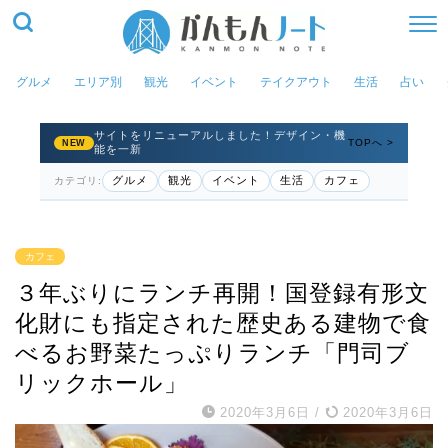
グルメ
エリア別
観光
イベント
テイクアウト
生活
占い
サイトをリニューアルしました！デザイン・機
TOPへ >
NEW
能を一新
グルメ
観光
イベント
生活
カフェ
カテゴリ:
カフェ
３年ぶりにランチ再開！国登録有形文
化財にも指定された歴史ある建物で食
べるお野菜たっぷりランチ「門司ブ
リックホール」
2020年3月6日
/
2020年3月6日