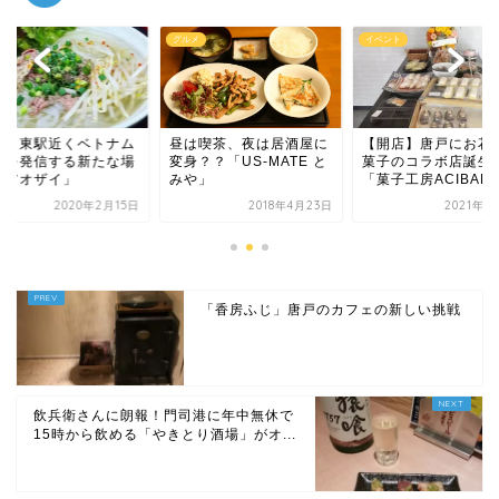
メ
イベント
グルメ
は喫茶、夜は居酒屋に
【開店】唐戸にお花とお
下関・東駅近くベト
？？「US-MATE と
菓子のコラボ店誕生。
文化を発信する新た
や」
「菓子工房ACIBADE...
所「アオザイ」
2018年4月23日
2021年11月1日
2020年2
「香房ふじ」唐戸のカフェの新しい挑戦
飲兵衛さんに朗報！門司港に年中無休で
15時から飲める「やきとり酒場」がオ...