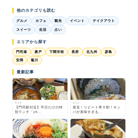
他のカテゴリも読む
グルメ
カフェ
観光
イベント
テイクアウト
スイーツ
生活
占い
エリアから探す
門司港
唐戸
下関市街
長府
北九州
彦島
安岡
菊川
最新記事
5/16
4/13
【門司駅付近】平日だけの特
発見！リピート率９割！キン
別ランチ「ch...
パが美味すぎる...