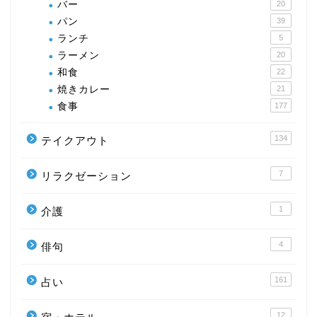
バー
20
パン
39
ランチ
5
ラーメン
20
和食
22
焼きカレー
21
食事
177
134
テイクアウト
7
リラクゼーション
1
介護
4
俳句
161
占い
12