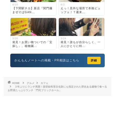
4/10
4/3
【下関駅チカ】新店『関門麺
えっ！意外な場所で本格ビュ
まぜそばGAN...
ッフェ！？週末...
3/26
3/24
発見！お買い物ついでの「宝
発見！誰もが自分らしく、一
探し」。植物園...
人にひとりに特...
かんもんノートへの掲載・PR相談はこちら
詳細
HOME
グルメ
カフェ
３年ぶりにランチ再開！国登録有形文化財にも指定された歴史ある建物で食べる
お野菜たっぷりランチ「門司ブリックホール」