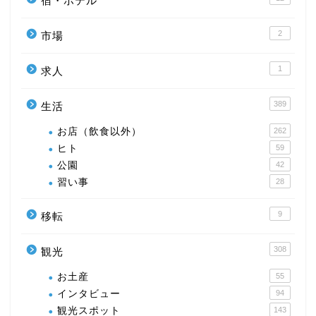
宿・ホテル
2
市場
1
求人
389
生活
お店（飲食以外）
262
ヒト
59
公園
42
習い事
28
9
移転
308
観光
お土産
55
インタビュー
94
観光スポット
143