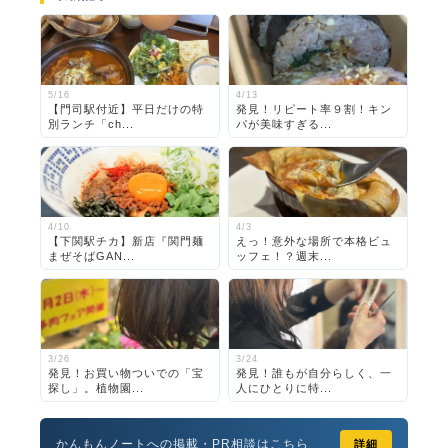
5/16
4/13
【門司駅付近】平日だけの特
発見！リピート率９割！キン
別ランチ「ch...
パが美味すぎる...
4/10
4/3
【下関駅チカ】新店『関門麺
えっ！意外な場所で本格ビュ
まぜそばGAN...
ッフェ！？週末...
3/26
3/24
発見！お買い物ついでの「宝
発見！誰もが自分らしく、一
探し」。植物園...
人にひとりに特...
かんもんノートへの掲載・PR相談はこちら
詳細