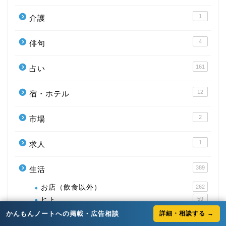
1
介護
4
俳句
161
占い
12
宿・ホテル
2
市場
1
求人
389
生活
お店（飲食以外）
262
ヒト
59
公園
42
かんもんノートへの掲載・広告相談
詳細・相談する →
習い事
28