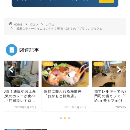
HOME
グルメ
カフェ
優雅なティータイムはいかが？動物もOK！の「ブラウンズカフェ」
関連記事
メ
カフェ
グルメ
群に襲われる海鮮丼
猫アレルギーでも安心な
限定10食！通販やお
おかもと鮮魚店」
門司の猫カフェ「Cat
で大人気のカレーが
Mon 美カフェ(キ...
られる「門司港レトロ.
2018年6月26日
2019年6月21日
2020年1