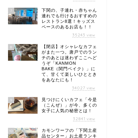
下関の、子連れ・赤ちゃん
7
連れでも行けるおすすめの
レストラン8選！キッズス
ペースのあるお店も！！
35243
view
【閉店】オシャレなカフェ
8
がまた一つ。唐戸でのラン
チのあとは迷わずここへど
うぞ「KANMON
BAKE（関門ベイク）」に
て、甘くて楽しいひととき
をあなたにも！
34027
view
見つけにくいカフェ「今是
9
（こんぜ）」が今、多くの
女子に人気の秘密とは！
32841
view
カモンワーフの「下関土産
10
品センター」お土産ランキ