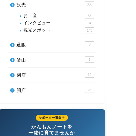
観光
308
お土産
55
インタビュー
94
観光スポット
143
通販
8
釜山
3
閉店
19
開店
28
サポーター募集中
かんもんノートを
一緒に育てませんか