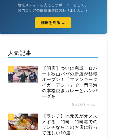
地域メディアを支えるサポーターとして、
関門エリアの情報発信に関わりませんか？
詳細を見る →
人気記事
【開店】ついに完成！ロバ
1
ート秋山パパの新店が移転
オープン！「ファンキータ
イガーアジト」で、門司港
の本格焼きカレーとハンバ
ーグを！
83209
view
【ランチ】地元民がオスス
2
メする、門司・門司港での
ランチならこのお店に行っ
てほしい10選！