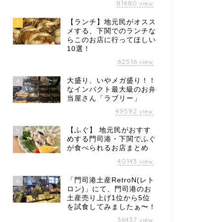
81480
view
【ランチ】地元民がオスス
3
メする、下関でのランチな
らこのお店に行ってほしい
10選！
62516
view
大盛り、いやメガ盛り！！
4
なインパクト最大級のお弁
当屋さん「ラブリー」
49592
view
【ふぐ】 地元民がおすす
5
めする門司港・下関でふぐ
が食べられるお店まとめ
40143
view
「門司港土産RetroN(レト
6
ロン)」にて、門司港のお
土産売り上げ1位から5位
を試食してみましたぁ〜！
36437
view