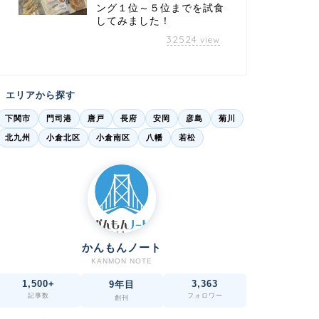
ング１位～５位までを試食
してみました！
32524
view
エリアから探す
下関市
門司港
唐戸
長府
安岡
彦島
菊川
北九州
小倉北区
小倉南区
八幡
若松
かんもんノート
KANMON NOTE
1,500+
3,363
9年目
記事数
フォロワー
創刊