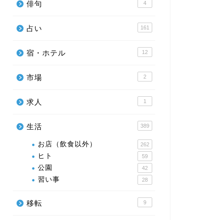
俳句
4
占い
161
宿・ホテル
12
市場
2
求人
1
生活
389
お店（飲食以外）
262
ヒト
59
公園
42
習い事
28
移転
9