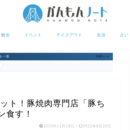
観光
イベント
テイクアウト
生活
占い
を一新
TOPへ >
ポット！豚焼肉専門店「豚ち
ン食す！
2020年11月19日
/
2021年8月10日