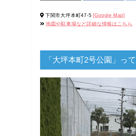
下関市大坪本町47-5
[Google Map]
地図や駐車場など詳細な情報はこちら
「大坪本町2号公園」っ