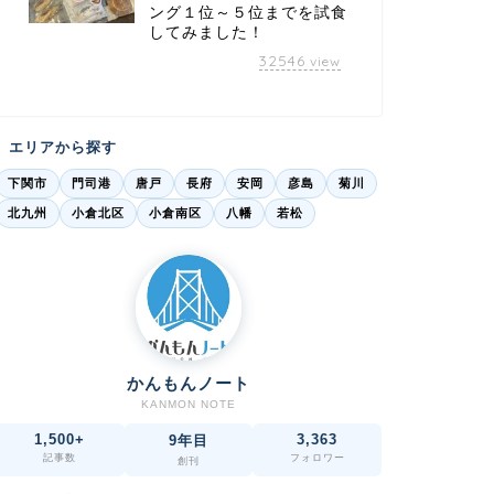
ング１位～５位までを試食
してみました！
32546
view
エリアから探す
下関市
門司港
唐戸
長府
安岡
彦島
菊川
北九州
小倉北区
小倉南区
八幡
若松
かんもんノート
KANMON NOTE
1,500+
3,363
9年目
記事数
フォロワー
創刊