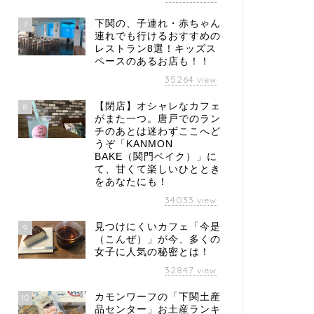
下関の、子連れ・赤ちゃん
7
連れでも行けるおすすめの
レストラン8選！キッズス
ペースのあるお店も！！
35264
view
【閉店】オシャレなカフェ
8
がまた一つ。唐戸でのラン
チのあとは迷わずここへど
うぞ「KANMON
BAKE（関門ベイク）」に
て、甘くて楽しいひととき
をあなたにも！
34033
view
見つけにくいカフェ「今是
9
（こんぜ）」が今、多くの
女子に人気の秘密とは！
32847
view
カモンワーフの「下関土産
10
品センター」お土産ランキ