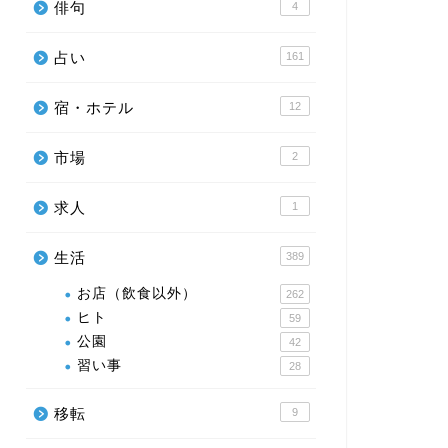
俳句
4
占い
161
宿・ホテル
12
市場
2
求人
1
生活
389
お店（飲食以外）
262
ヒト
59
公園
42
習い事
28
移転
9