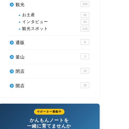
観光
308
お土産
55
インタビュー
94
観光スポット
143
通販
8
釜山
3
閉店
19
開店
28
サポーター募集中
かんもんノートを
一緒に育てませんか