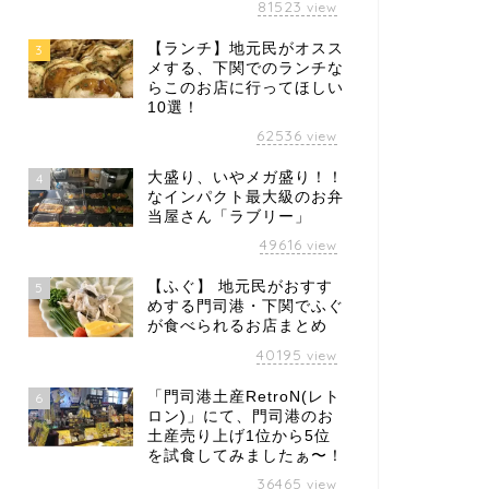
81523
view
【ランチ】地元民がオスス
3
メする、下関でのランチな
らこのお店に行ってほしい
10選！
62536
view
大盛り、いやメガ盛り！！
4
なインパクト最大級のお弁
当屋さん「ラブリー」
49616
view
【ふぐ】 地元民がおすす
5
めする門司港・下関でふぐ
が食べられるお店まとめ
40195
view
「門司港土産RetroN(レト
6
ロン)」にて、門司港のお
土産売り上げ1位から5位
を試食してみましたぁ〜！
36465
view