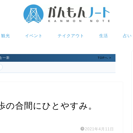
観光
イベント
テイクアウト
生活
占い
を一新
TOPへ >
歩の合間にひとやすみ。
2021年4月11日