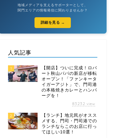
地域メディアを支えるサポーターとして、
関門エリアの情報発信に関わりませんか？
詳細を見る →
人気記事
【開店】ついに完成！ロバ
1
ート秋山パパの新店が移転
オープン！「ファンキータ
イガーアジト」で、門司港
の本格焼きカレーとハンバ
ーグを！
83232
view
【ランチ】地元民がオスス
2
メする、門司・門司港での
ランチならこのお店に行っ
てほしい10選！