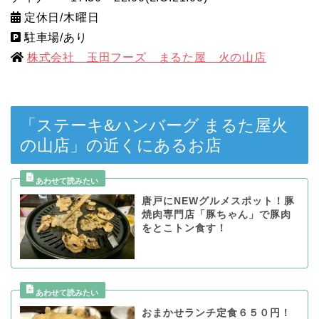
定休日/木曜日
駐車場/あり
株式会社 玉田フーズ まるた屋 火の山店
「ステーキ&ハンバーグ まるた屋火
の山店」の近くにあるお店
唐戸にNEWグルメスポット！豚
焼肉専門店「豚ちゃん」で豚肉
をとこトン食す！
おまかせランチ定食６５０円！