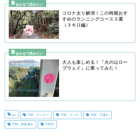
コロナ太り解消！この時期おす
すめのランニングコース３選
（３キロ編）
大人も楽しめる！「火の山ロー
プウェイ」に乗ってみた！
yui
下関 ディナー
下関 ランチ
下関 子連れ
下関 家族連れ
下関市