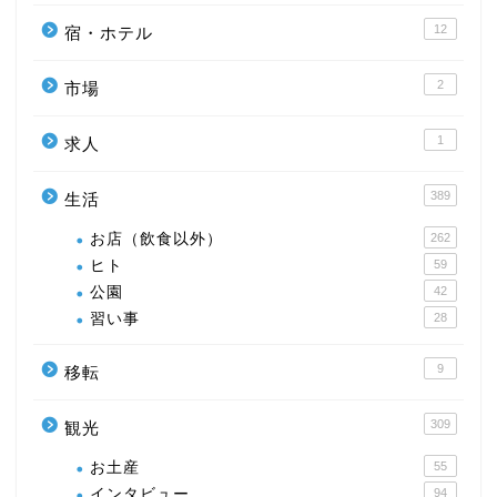
12
宿・ホテル
2
市場
1
求人
389
生活
お店（飲食以外）
262
ヒト
59
公園
42
習い事
28
9
移転
309
観光
お土産
55
インタビュー
94