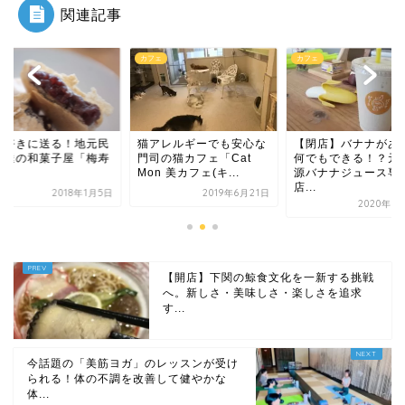
関連記事
ェ
カフェ
グルメ
アレルギーでも安心な
【閉店】バナナがあれば
あん好きに送る！地
司の猫カフェ「Cat
何でもできる！？元気の
御用達の和菓子屋「
n 美カフェ(キ...
源バナナジュース専門
軒」
店...
2019年6月21日
2018年
2020年9月16日
【開店】下関の鯨食文化を一新する挑戦
へ。新しさ・美味しさ・楽しさを追求
す...
今話題の「美筋ヨガ」のレッスンが受け
られる！体の不調を改善して健やかな
体...