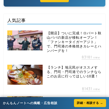
人気記事
1
【開店】ついに完成！ロバート秋
山パパの新店が移転オープン！
「ファンキータイガーアジト」
で、門司港の本格焼きカレーとハ
ンバーグを！
83181
view
2
【ランチ】地元民がオススメす
る、門司・門司港でのランチなら
このお店に行ってほしい10選！
81431
view
3
【ランチ】地元民がオススメす
かんもんノートへの掲載・広告相談
詳細・相談する →
る、下関でのランチならこのお店
に行ってほしい10選！