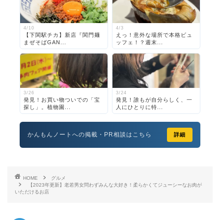
4/10
4/3
【下関駅チカ】新店『関門麺
えっ！意外な場所で本格ビュ
まぜそばGAN...
ッフェ！？週末...
3/26
3/24
発見！お買い物ついでの「宝
発見！誰もが自分らしく、一
探し」。植物園...
人にひとりに特...
かんもんノートへの掲載・PR相談はこちら
詳細
HOME
グルメ
【2023年更新】老若男女問わずみんな大好き！柔らかくてジューシーなお肉が
いただけるお店