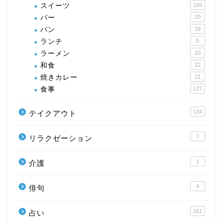
スイーツ
109
バー
20
パン
39
ランチ
5
ラーメン
20
和食
22
焼きカレー
21
食事
177
134
テイクアウト
7
リラクゼーション
1
介護
4
俳句
161
占い