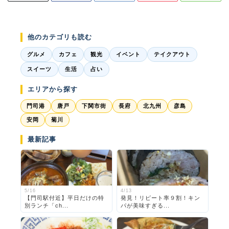
他のカテゴリも読む
グルメ
カフェ
観光
イベント
テイクアウト
スイーツ
生活
占い
エリアから探す
門司港
唐戸
下関市街
長府
北九州
彦島
安岡
菊川
最新記事
5/16
4/13
【門司駅付近】平日だけの特
発見！リピート率９割！キン
別ランチ「ch...
パが美味すぎる...