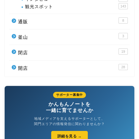
観光スポット
143
8
通販
3
釜山
19
閉店
28
開店
サポーター募集中
かんもんノートを
一緒に育てませんか
地域メディアを支えるサポーターとして、
関門エリアの情報発信に関わりませんか？
詳細を見る →