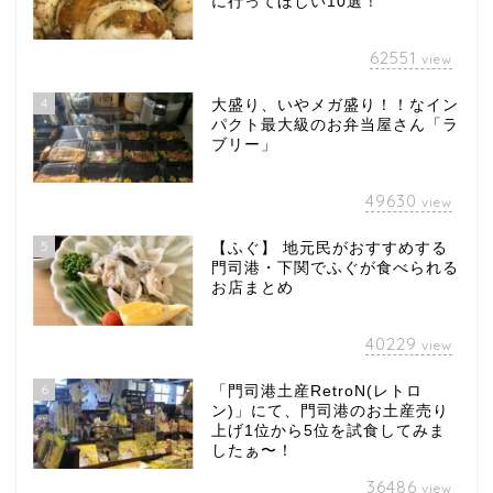
に行ってほしい10選！
62551
view
4
大盛り、いやメガ盛り！！なイン
パクト最大級のお弁当屋さん「ラ
ブリー」
49630
view
5
【ふぐ】 地元民がおすすめする
門司港・下関でふぐが食べられる
お店まとめ
40229
view
6
「門司港土産RetroN(レトロ
ン)」にて、門司港のお土産売り
上げ1位から5位を試食してみま
したぁ〜！
36486
view