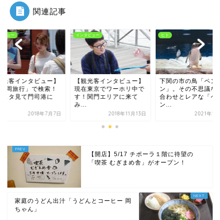
関連記事
タビュー
ヒト
インタビュー
観光客インタビュー】
下関の市の鳥「ペンギ
【観光客インタビュ
在東京でワーホリ中で
ン」。その不思議な巡り
「#福岡旅行」で検
！関門エリアに来て
合わせとレアな「ペンギ
インスタ見て門司港
.
ン...
来...
2018年11月13日
2021年1月29日
2018年
【開店】5/17 チポーラ１階に待望の
「喫茶 むぎまめ舎」がオープン！
家庭のうどん出汁「うどんとコーヒー 岡
ちゃん」