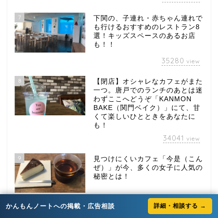
7
下関の、子連れ・赤ちゃん連れで
も行けるおすすめのレストラン8
選！キッズスペースのあるお店
も！！
35280
view
8
【閉店】オシャレなカフェがまた
一つ。唐戸でのランチのあとは迷
わずここへどうぞ「KANMON
BAKE（関門ベイク）」にて、甘
くて楽しいひとときをあなたに
も！
34041
view
9
見つけにくいカフェ「今是（こん
ぜ）」が今、多くの女子に人気の
秘密とは！
32863
view
かんもんノートへの掲載・広告相談
詳細・相談する →