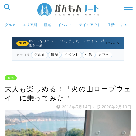
グルメ
エリア別
観光
イベント
テイクアウト
生活
占い
サイトをリニューアルしました！デザイン・機
TOPへ >
NEW
能を一新
グルメ
観光
イベント
生活
カフェ
カテゴリ:
観光
大人も楽しめる！「火の山ロープウェ
イ」に乗ってみた！
2018年5月14日
/
2020年2月19日