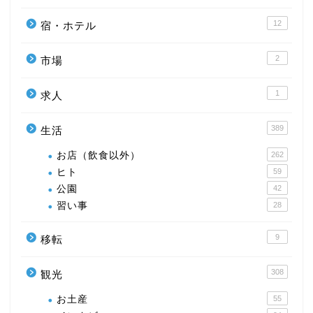
12
宿・ホテル
2
市場
1
求人
389
生活
お店（飲食以外）
262
ヒト
59
公園
42
習い事
28
9
移転
308
観光
お土産
55