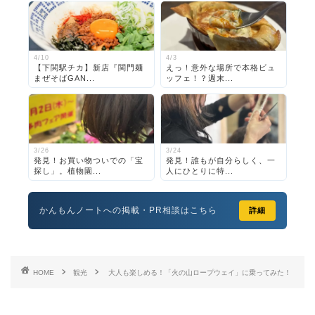
4/10
4/3
【下関駅チカ】新店『関門麺
えっ！意外な場所で本格ビュ
まぜそばGAN...
ッフェ！？週末...
3/26
3/24
発見！お買い物ついでの「宝
発見！誰もが自分らしく、一
探し」。植物園...
人にひとりに特...
かんもんノートへの掲載・PR相談はこちら
詳細
HOME
観光
大人も楽しめる！「火の山ロープウェイ」に乗ってみた！