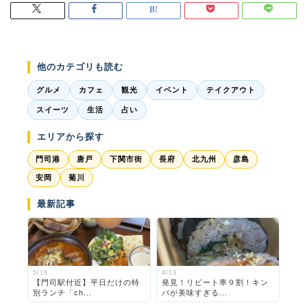
他のカテゴリも読む
グルメ
カフェ
観光
イベント
テイクアウト
スイーツ
生活
占い
エリアから探す
門司港
唐戸
下関市街
長府
北九州
彦島
安岡
菊川
最新記事
5/16
4/13
【門司駅付近】平日だけの特
発見！リピート率９割！キン
別ランチ「ch...
パが美味すぎる...