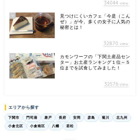
34044
view
9
見つけにくいカフェ「今是（こん
ぜ）」が今、多くの女子に人気の
秘密とは！
32870
view
10
カモンワーフの「下関土産品セン
ター」お土産ランキング１位～５
位までを試食してみました！
32576
view
エリアから探す
下関市
門司港
唐戸
長府
安岡
彦島
菊川
北九州
小倉北区
小倉南区
八幡
若松