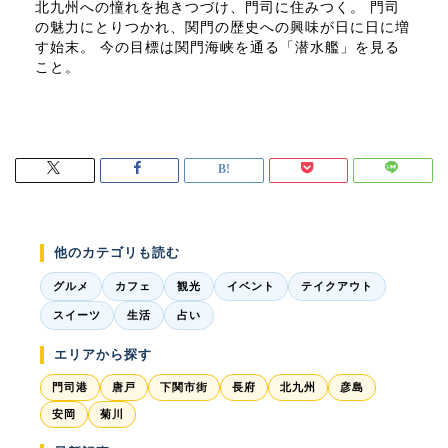
北九州への憧れを抱きつづけ、門司に住みつく。 門司
の魅力にとりつかれ、関門の歴史への興味が日に日に増
す始末。 今の目標は関門海峡を通る「潜水艦」を見る
こと。
他のカテゴリも読む
グルメ
カフェ
観光
イベント
テイクアウト
スイーツ
生活
占い
エリアから探す
門司港
唐戸
下関市街
長府
北九州
彦島
安岡
菊川