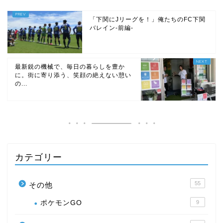
「下関にJリーグを！」俺たちのFC下関
バレイン‐前編-
最新鋭の機械で、毎日の暮らしを豊か
に。街に寄り添う、笑顔の絶えない憩い
の...
カテゴリー
55
その他
ポケモンGO
9