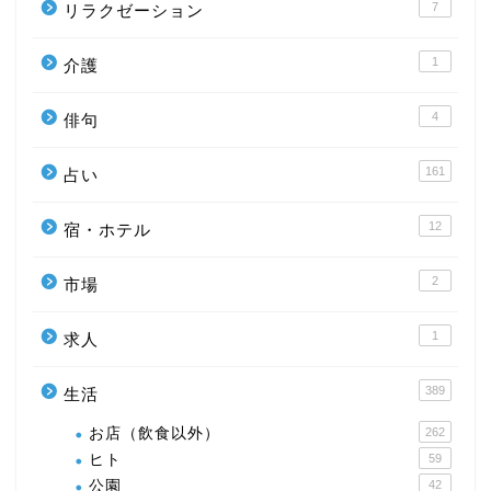
7
リラクゼーション
1
介護
4
俳句
161
占い
12
宿・ホテル
2
市場
1
求人
389
生活
お店（飲食以外）
262
ヒト
59
公園
42