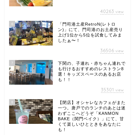
40263
view
6
「門司港土産RetroN(レトロ
ン)」にて、門司港のお土産売り
上げ1位から5位を試食してみま
したぁ〜！
36506
view
7
下関の、子連れ・赤ちゃん連れで
も行けるおすすめのレストラン8
選！キッズスペースのあるお店
も！！
35301
view
8
【閉店】オシャレなカフェがまた
一つ。唐戸でのランチのあとは迷
わずここへどうぞ「KANMON
BAKE（関門ベイク）」にて、甘
くて楽しいひとときをあなたに
も！