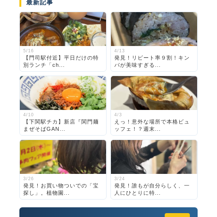
最新記事
5/16
4/13
【門司駅付近】平日だけの特
発見！リピート率９割！キン
別ランチ「ch...
パが美味すぎる...
4/10
4/3
【下関駅チカ】新店『関門麺
えっ！意外な場所で本格ビュ
まぜそばGAN...
ッフェ！？週末...
3/26
3/24
発見！お買い物ついでの「宝
発見！誰もが自分らしく、一
探し」。植物園...
人にひとりに特...