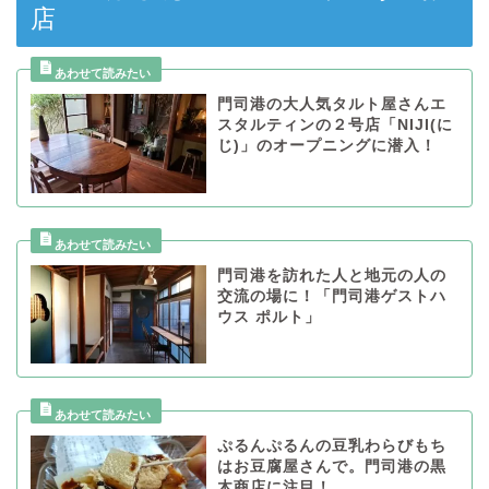
店
門司港の大人気タルト屋さんエ
スタルティンの２号店「NIJI(に
じ)」のオープニングに潜入！
門司港を訪れた人と地元の人の
交流の場に！「門司港ゲストハ
ウス ポルト」
ぷるんぷるんの豆乳わらびもち
はお豆腐屋さんで。門司港の黒
木商店に注目！