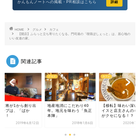
かんもんノートへの掲載・PR相談はこちら
詳細
HOME
グルメ
カフェ
【開店】ふらっと立ち寄りたくなる。門司港の「喫茶ぽしぇっと」は、居心地の
いい友達の家。
関連記事
グルメ
カフェ
グルメ
地産地消にこだわり40
【移転】味わい深いスパ
職人大将が1
年。地元を味わう「魚正
イスと店主さんのキャラ
すスープは、
本陣」
がクセになる！？「Sp...
馬」！！
2018年1月6日
2020年7月26日