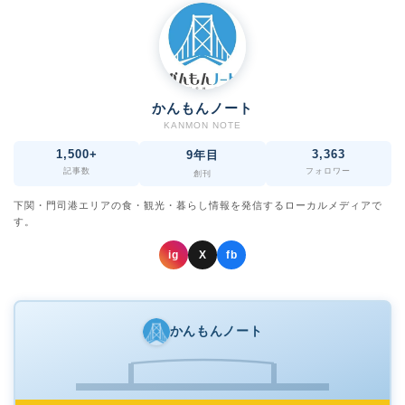
かんもんノート
KANMON NOTE
1,500+
3,363
9年目
記事数
フォロワー
創刊
下関・門司港エリアの食・観光・暮らし情報を発信するローカルメディアで
す。
ig
X
fb
かんもんノート