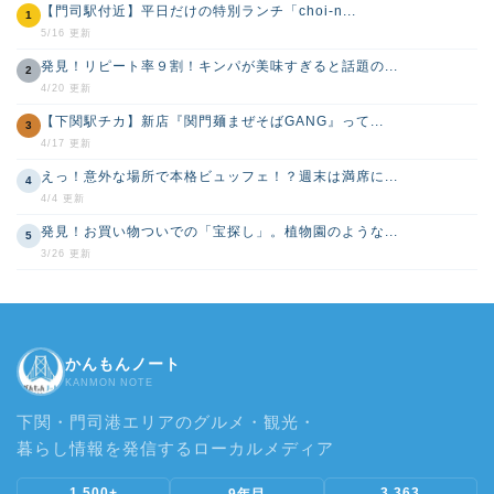
【門司駅付近】平日だけの特別ランチ「choi-n...
1
5/16 更新
発見！リピート率９割！キンパが美味すぎると話題の...
2
4/20 更新
【下関駅チカ】新店『関門麺まぜそばGANG』って...
3
4/17 更新
えっ！意外な場所で本格ビュッフェ！？週末は満席に...
4
4/4 更新
発見！お買い物ついでの「宝探し」。植物園のような...
5
3/26 更新
かんもんノート
KANMON NOTE
下関・門司港エリアのグルメ・観光・
暮らし情報を発信するローカルメディア
1,500+
3,363
9年目