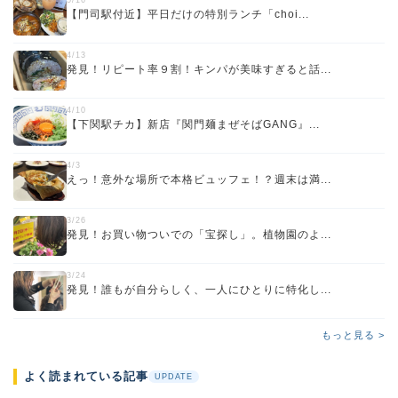
【門司駅付近】平日だけの特別ランチ「choi...
4/13
発見！リピート率９割！キンパが美味すぎると話...
4/10
【下関駅チカ】新店『関門麺まぜそばGANG』...
4/3
えっ！意外な場所で本格ビュッフェ！？週末は満...
3/26
発見！お買い物ついでの「宝探し」。植物園のよ...
3/24
発見！誰もが自分らしく、一人にひとりに特化し...
もっと見る >
よく読まれている記事
UPDATE