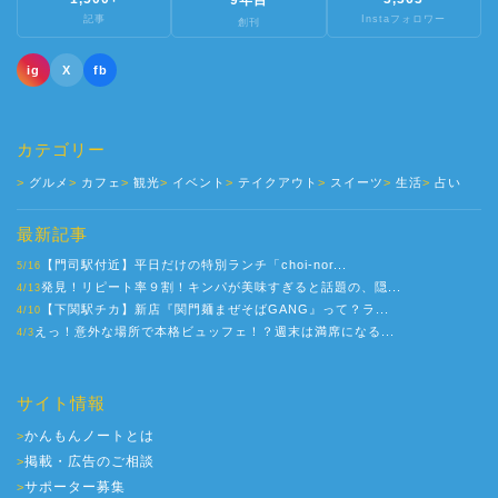
記事
Instaフォロワー
創刊
ig
X
fb
カテゴリー
グルメ
カフェ
観光
イベント
テイクアウト
スイーツ
生活
占い
最新記事
【門司駅付近】平日だけの特別ランチ「choi-nor...
5/16
発見！リピート率９割！キンパが美味すぎると話題の、隠...
4/13
【下関駅チカ】新店『関門麺まぜそばGANG』って？ラ...
4/10
えっ！意外な場所で本格ビュッフェ！？週末は満席になる...
4/3
サイト情報
かんもんノートとは
>
掲載・広告のご相談
>
サポーター募集
>