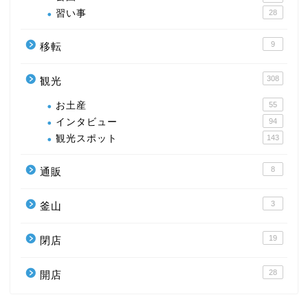
習い事
28
9
移転
308
観光
お土産
55
インタビュー
94
観光スポット
143
8
通販
3
釜山
19
閉店
28
開店