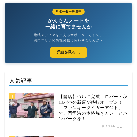
サポーター募集中
かんもんノートを
一緒に育てませんか
地域メディアを支えるサポーターとして、
関門エリアの情報発信に関わりませんか？
詳細を見る →
人気記事
1
【開店】ついに完成！ロバート秋
山パパの新店が移転オープン！
「ファンキータイガーアジト」
で、門司港の本格焼きカレーとハ
ンバーグを！
83265
view