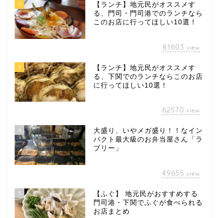
2
【ランチ】地元民がオススメす
る、門司・門司港でのランチなら
このお店に行ってほしい10選！
81603
view
3
【ランチ】地元民がオススメす
る、下関でのランチならこのお店
に行ってほしい10選！
62570
view
4
大盛り、いやメガ盛り！！なイン
パクト最大級のお弁当屋さん「ラ
ブリー」
49655
view
5
【ふぐ】 地元民がおすすめする
門司港・下関でふぐが食べられる
お店まとめ