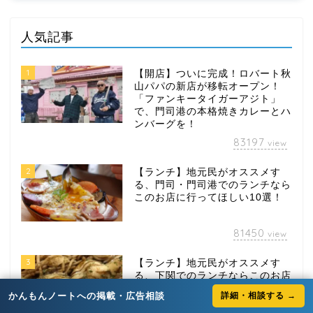
人気記事
1
【開店】ついに完成！ロバート秋
山パパの新店が移転オープン！
「ファンキータイガーアジト」
で、門司港の本格焼きカレーとハ
ンバーグを！
83197
view
2
【ランチ】地元民がオススメす
る、門司・門司港でのランチなら
このお店に行ってほしい10選！
81450
view
3
【ランチ】地元民がオススメす
る、下関でのランチならこのお店
に行ってほしい10選！
かんもんノートへの掲載・広告相談
詳細・相談する →