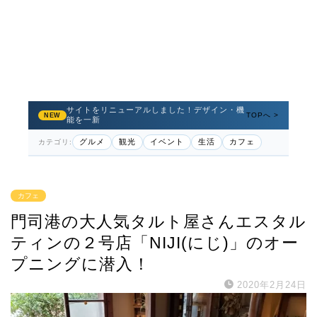
サイトをリニューアルしました！デザイン・機
TOPへ >
NEW
能を一新
グルメ
観光
イベント
生活
カフェ
カテゴリ:
カフェ
門司港の大人気タルト屋さんエスタル
ティンの２号店「NIJI(にじ)」のオー
プニングに潜入！
2020年2月24日