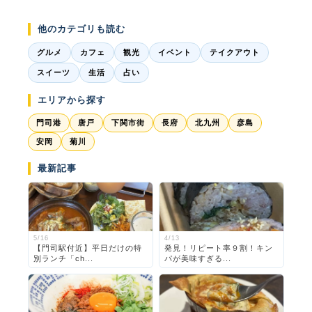
他のカテゴリも読む
グルメ
カフェ
観光
イベント
テイクアウト
スイーツ
生活
占い
エリアから探す
門司港
唐戸
下関市街
長府
北九州
彦島
安岡
菊川
最新記事
5/16
4/13
【門司駅付近】平日だけの特
発見！リピート率９割！キン
別ランチ「ch...
パが美味すぎる...