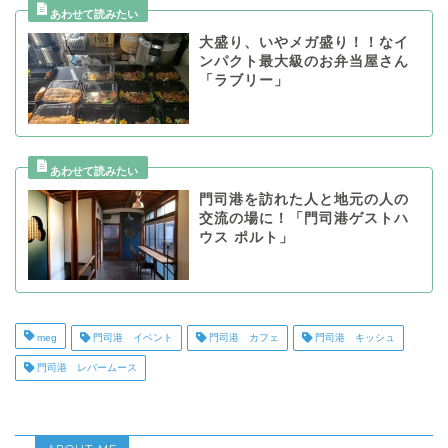
大盛り、いやメガ盛り！！なイ
ンパクト最大級のお弁当屋さん
「ラブリー」
門司港を訪れた人と地元の人の
交流の場に！「門司港ゲストハ
ウス ポルト」
meg
門司港 イベント
門司港 カフェ
門司港 キッシュ
門司港 レバームース