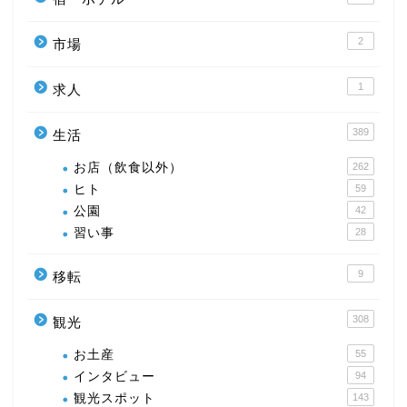
2
市場
1
求人
389
生活
お店（飲食以外）
262
ヒト
59
公園
42
習い事
28
9
移転
308
観光
お土産
55
インタビュー
94
観光スポット
143