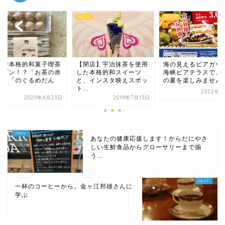
ェ
グルメ
グルメ
閉店】宇治抹茶を使用
海の見えるビアガーデン
自宅で本格的和菓子
た本格的和スイーツ
海峡ビアテラスで、最後
オープン！？「お茶
、インスタ映えスポッ
の夏を楽しみませんか♪
星園」「のぐるめだ
.
ご...
2022年9月7日
2019年7月13日
2020年4月
あなたの健康応援します！からだにやさ
しい生鮮食品からグローサリーまで揃
う...
一杯のコーヒーから。金ヶ江邦雄さんに
学ぶ