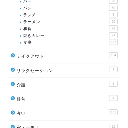
バー
20
パン
39
ランチ
5
ラーメン
20
和食
22
焼きカレー
21
食事
177
134
テイクアウト
7
リラクゼーション
1
介護
4
俳句
161
占い
12
宿・ホテル