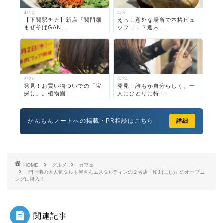
4/10
4/3
【下関駅チカ】新店『関門麺
えっ！意外な場所で本格ビュ
まぜそばGAN...
ッフェ！？週末...
3/26
3/24
発見！お買い物ついでの「宝
発見！誰もが自分らしく、一
探し」。植物園...
人にひとりに特...
かんもんノートへの掲載・PR相談はこちら
詳細
HOME
グルメ
カフェ
門司港の大人気タルト屋さんエスタルティンの２号店「NIJI(にじ)」のオープニ
ングに潜入！
関連記事