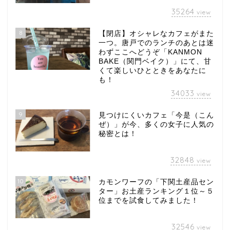
35264
view
8
【閉店】オシャレなカフェがまた
一つ。唐戸でのランチのあとは迷
わずここへどうぞ「KANMON
BAKE（関門ベイク）」にて、甘
くて楽しいひとときをあなたに
も！
34033
view
9
見つけにくいカフェ「今是（こん
ぜ）」が今、多くの女子に人気の
秘密とは！
32848
view
10
カモンワーフの「下関土産品セン
ター」お土産ランキング１位～５
位までを試食してみました！
32546
view