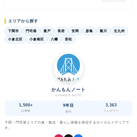
エリアから探す
下関市
門司港
唐戸
長府
安岡
彦島
菊川
北九州
小倉北区
小倉南区
八幡
若松
かんもんノート
KANMON NOTE
1,500+
3,363
9年目
記事数
フォロワー
創刊
下関・門司港エリアの食・観光・暮らし情報を発信するローカルメディアで
す。