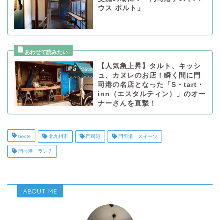
ウス ポルト」
【人気急上昇】タルト、キッシ
ュ、カヌレのお店！瞬く間に門
司港の名店となった「S・tart・
inn（エスタルティン）」のオー
ナーさんを直撃！
becte
北九州市
門司港
門司港 スイーツ
門司港 ランチ
ABOUT ME