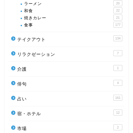
ラーメン
20
和食
22
焼きカレー
21
食事
177
134
テイクアウト
7
リラクゼーション
1
介護
4
俳句
161
占い
12
宿・ホテル
2
市場