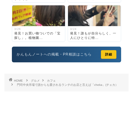
3/26
3/24
発見！お買い物ついでの「宝
発見！誰もが自分らしく、一
探し」。植物園...
人にひとりに特...
かんもんノートへの掲載・PR相談はこちら
詳細
HOME
グルメ
カフェ
門司中央市場で誰からも愛されるランチのお店と言えば「cheka」(チェカ）