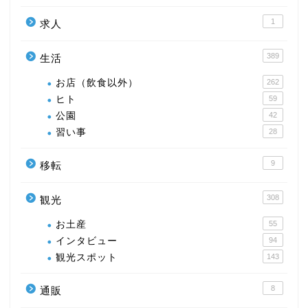
1
求人
389
生活
お店（飲食以外）
262
ヒト
59
公園
42
習い事
28
9
移転
308
観光
お土産
55
インタビュー
94
観光スポット
143
8
通販