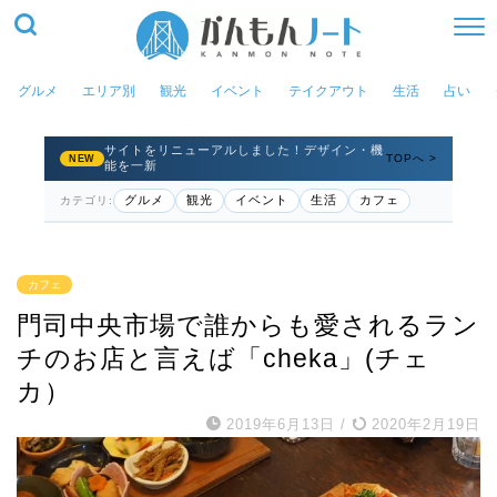
グルメ
エリア別
観光
イベント
テイクアウト
生活
占い
サイトをリニューアルしました！デザイン・機
TOPへ >
NEW
能を一新
グルメ
観光
イベント
生活
カフェ
カテゴリ:
カフェ
門司中央市場で誰からも愛されるラン
チのお店と言えば「cheka」(チェ
カ）
2019年6月13日
/
2020年2月19日