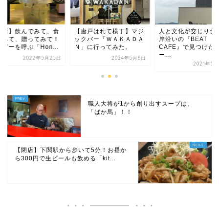
唐戸はれて横丁】マジ
人と文化が交じり合う海
【開店】飲んでみて
クバー「ＷＡＫＡＤＡ
岸沿いの『BEAT
べてみて、贈ってみ
」に行ってみた。
CAFE』で見つけたサ
ハッピーを呼ぶ「Hon.
ー...
2024年5月6日
2022年5月
2021年5月26日
職人大将が1から創り出すスープは、
「ばか馬」！！
【閉店】下関駅から歩いて5分！お昼か
ら300円で生ビールも飲める「kit...