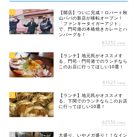
1
【開店】ついに完成！ロバート秋
山パパの新店が移転オープン！
「ファンキータイガーアジト」
で、門司港の本格焼きカレーとハ
ンバーグを！
83232
view
2
【ランチ】地元民がオススメす
る、門司・門司港でのランチなら
このお店に行ってほしい10選！
81523
view
3
【ランチ】地元民がオススメす
る、下関でのランチならこのお店
に行ってほしい10選！
62536
view
4
大盛り、いやメガ盛り！！なイン