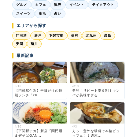
グルメ
カフェ
観光
イベント
テイクアウト
スイーツ
生活
占い
エリアから探す
門司港
唐戸
下関市街
長府
北九州
彦島
安岡
菊川
最新記事
5/16
4/13
【門司駅付近】平日だけの特
発見！リピート率９割！キン
別ランチ「ch...
パが美味すぎる...
4/10
4/3
【下関駅チカ】新店『関門麺
えっ！意外な場所で本格ビュ
まぜそばGAN...
ッフェ！？週末...