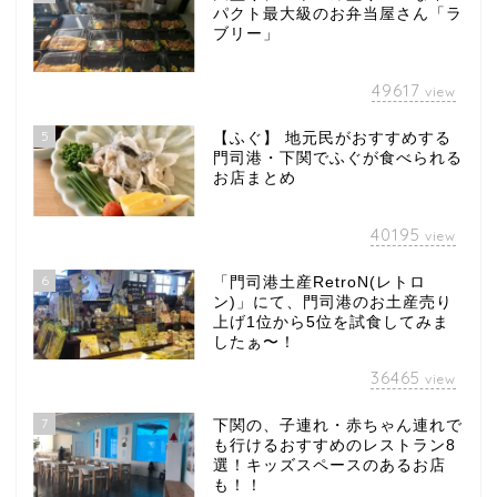
パクト最大級のお弁当屋さん「ラ
ブリー」
49617
view
5
【ふぐ】 地元民がおすすめする
門司港・下関でふぐが食べられる
お店まとめ
40195
view
6
「門司港土産RetroN(レトロ
ン)」にて、門司港のお土産売り
上げ1位から5位を試食してみま
したぁ〜！
36465
view
7
下関の、子連れ・赤ちゃん連れで
も行けるおすすめのレストラン8
選！キッズスペースのあるお店
も！！