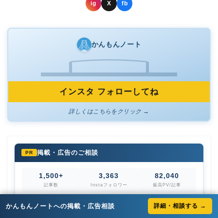
ig
X
fb
かんもんノート
インスタ フォローしてね
詳しくはこちらをクリック →
掲載・広告のご相談
PR
1,500+
3,363
82,040
記事数
Instaフォロワー
最高PV/記事
関門エリアの読者に届く地域メディア。取材記事・バナー広告・
かんもんノートへの掲載・広告相談
詳細・相談する →
サポーター契約など、予算に合わせてご提案します。