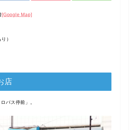
階
[Google Map]
あり）
お店
トロバス停前」。