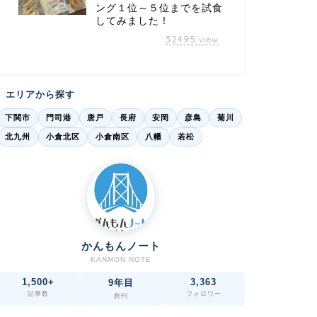
ング１位～５位までを試食
してみました！
32495
view
エリアから探す
下関市
門司港
唐戸
長府
安岡
彦島
菊川
北九州
小倉北区
小倉南区
八幡
若松
かんもんノート
KANMON NOTE
1,500+
3,363
9年目
記事数
フォロワー
創刊