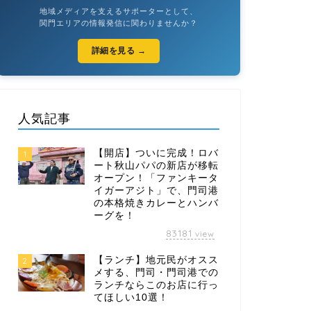
地域メディアを支えるサポーターとして、
関門エリアの情報発信に関わりませんか？
詳細を見る →
人気記事
【開店】ついに完成！ロバ
1
ート秋山パパの新店が移転
オープン！「ファンキータ
イガーアジト」で、門司港
の本格焼きカレーとハンバ
ーグを！
83181
view
【ランチ】地元民がオスス
2
メする、門司・門司港での
ランチならこのお店に行っ
てほしい10選！