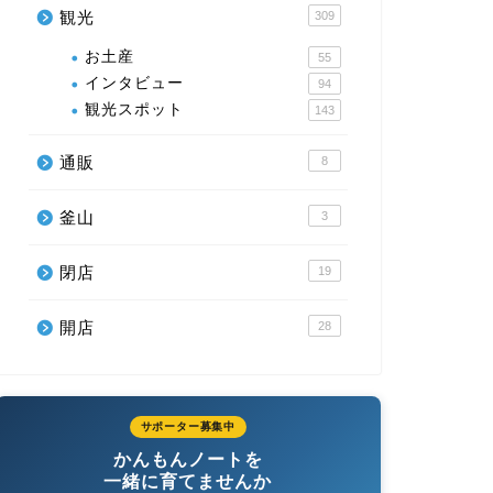
観光
309
お土産
55
インタビュー
94
観光スポット
143
通販
8
釜山
3
閉店
19
開店
28
サポーター募集中
かんもんノートを
一緒に育てませんか