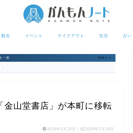
観光
イベント
テイクアウト
生活
占い
を一新
TOPへ >
「金山堂書店」が本町に移転
2019年5月24日
/
2020年2月19日