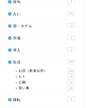
俳句
4
占い
161
宿・ホテル
12
市場
2
求人
1
生活
389
お店（飲食以外）
262
ヒト
59
公園
42
習い事
28
移転
9