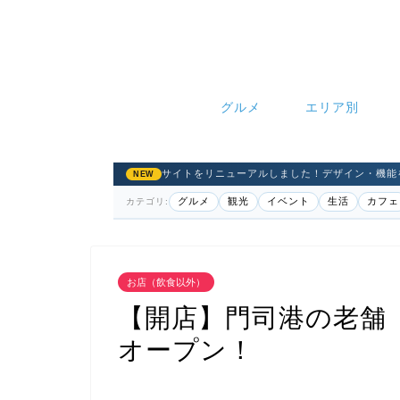
グルメ
エリア別
サイトをリニューアルしました！デザイン・機能
NEW
グルメ
観光
イベント
生活
カフェ
カテゴリ:
お店（飲食以外）
【開店】門司港の老舗
オープン！