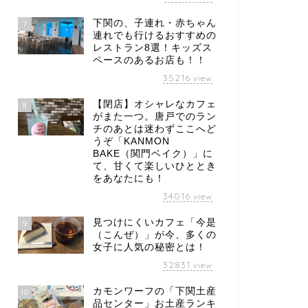
下関の、子連れ・赤ちゃん
7
連れでも行けるおすすめの
レストラン8選！キッズス
ペースのあるお店も！！
35216
view
【閉店】オシャレなカフェ
8
がまた一つ。唐戸でのラン
チのあとは迷わずここへど
うぞ「KANMON
BAKE（関門ベイク）」に
て、甘くて楽しいひととき
をあなたにも！
34016
view
見つけにくいカフェ「今是
9
（こんぜ）」が今、多くの
女子に人気の秘密とは！
32831
view
カモンワーフの「下関土産
10
品センター」お土産ランキ