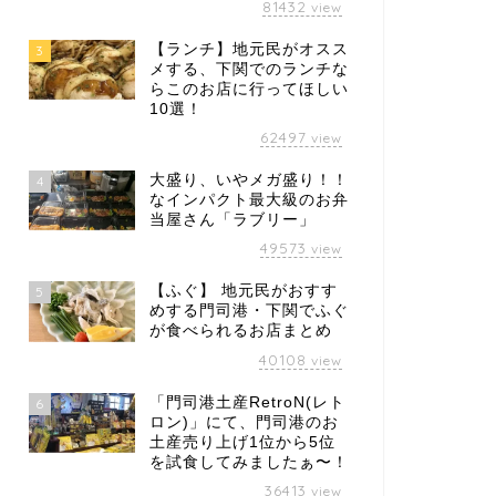
81432
view
【ランチ】地元民がオスス
3
メする、下関でのランチな
らこのお店に行ってほしい
10選！
62497
view
大盛り、いやメガ盛り！！
4
なインパクト最大級のお弁
当屋さん「ラブリー」
49573
view
【ふぐ】 地元民がおすす
5
めする門司港・下関でふぐ
が食べられるお店まとめ
40108
view
「門司港土産RetroN(レト
6
ロン)」にて、門司港のお
土産売り上げ1位から5位
を試食してみましたぁ〜！
36413
view