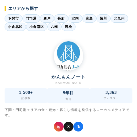
エリアから探す
下関市
門司港
唐戸
長府
安岡
彦島
菊川
北九州
小倉北区
小倉南区
八幡
若松
かんもんノート
KANMON NOTE
1,500+
3,363
9年目
記事数
フォロワー
創刊
下関・門司港エリアの食・観光・暮らし情報を発信するローカルメディアで
す。
ig
X
fb