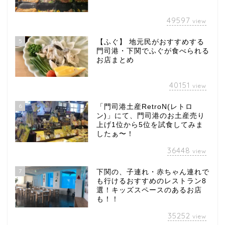
49597
view
5
【ふぐ】 地元民がおすすめする
門司港・下関でふぐが食べられる
お店まとめ
40151
view
6
「門司港土産RetroN(レトロ
ン)」にて、門司港のお土産売り
上げ1位から5位を試食してみま
したぁ〜！
36448
view
7
下関の、子連れ・赤ちゃん連れで
も行けるおすすめのレストラン8
選！キッズスペースのあるお店
も！！
35252
view