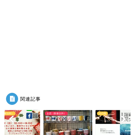
関連記事
（飲食以外）
その他
お店（飲食以外）