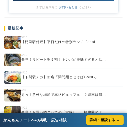
まずはお気軽に
お問い合わせ
ください
最新記事
5/16
【門司駅付近】平日だけの特別ランチ「choi...
4/13
発見！リピート率９割！キンパが美味すぎると話...
4/10
【下関駅チカ】新店『関門麺まぜそばGANG』...
4/3
えっ！意外な場所で本格ビュッフェ！？週末は満...
3/26
発見！お買い物ついでの「宝探し」。植物園のよ...
かんもんノートへの掲載・広告相談
詳細・相談する →
3/24