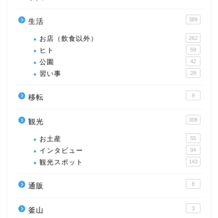
389
生活
お店（飲食以外）
262
ヒト
59
公園
42
習い事
28
9
移転
308
観光
お土産
55
インタビュー
94
観光スポット
143
8
通販
3
釜山