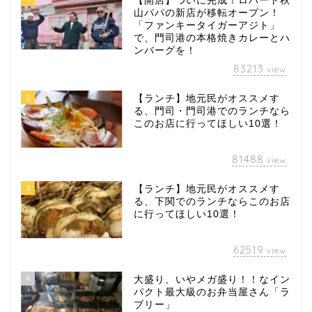
【開店】ついに完成！ロバート秋
山パパの新店が移転オープン！
「ファンキータイガーアジト」
で、門司港の本格焼きカレーとハ
ンバーグを！
83213
view
2
【ランチ】地元民がオススメす
る、門司・門司港でのランチなら
このお店に行ってほしい10選！
81488
view
3
【ランチ】地元民がオススメす
る、下関でのランチならこのお店
に行ってほしい10選！
62519
view
4
大盛り、いやメガ盛り！！なイン
パクト最大級のお弁当屋さん「ラ
ブリー」