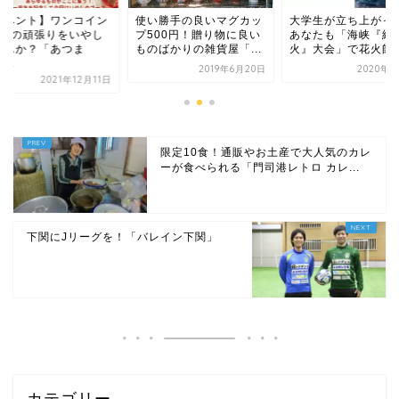
い勝手の良いマグカッ
大学生が立ち上がった！
【イベント】ワンコ
500円！贈り物に良い
あなたも「海峡『線香花
で1年の頑張りをい
のばかりの雑貨屋「...
火』大会」で花火師に。
ませんか？「あつま
れ！...
2019年6月20日
2020年7月8日
2021年12
限定10食！通販やお土産で大人気のカレ
ーが食べられる「門司港レトロ カレ...
下関にJリーグを！「バレイン下関」
カテゴリー