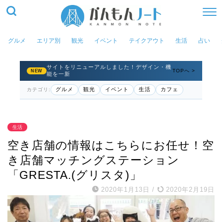
グルメ
エリア別
観光
イベント
テイクアウト
生活
占い
サイトをリニューアルしました！デザイン・機
TOPへ >
NEW
能を一新
グルメ
観光
イベント
生活
カフェ
カテゴリ:
生活
空き店舗の情報はこちらにお任せ！空
き店舗マッチングステーション
「GRESTA.(グリスタ)」
2020年1月13日
/
2020年2月19日