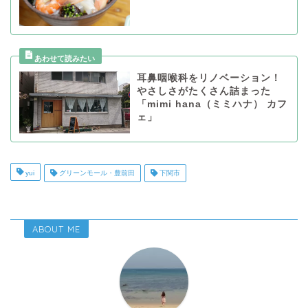
耳鼻咽喉科をリノベーション！
やさしさがたくさん詰まった
「mimi hana（ミミハナ） カフ
ェ」
yui
グリーンモール・豊前田
下関市
ABOUT ME