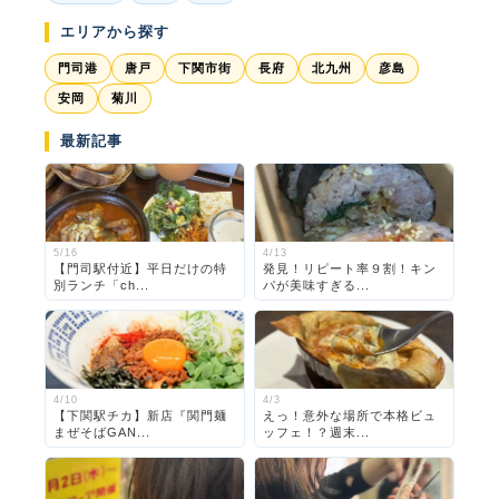
エリアから探す
門司港
唐戸
下関市街
長府
北九州
彦島
安岡
菊川
最新記事
5/16
4/13
【門司駅付近】平日だけの特
発見！リピート率９割！キン
別ランチ「ch...
パが美味すぎる...
4/10
4/3
【下関駅チカ】新店『関門麺
えっ！意外な場所で本格ビュ
まぜそばGAN...
ッフェ！？週末...