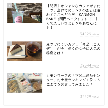
8
【閉店】オシャレなカフェがまた
一つ。唐戸でのランチのあとは迷
わずここへどうぞ「KANMON
BAKE（関門ベイク）」にて、甘
くて楽しいひとときをあなたに
も！
34029
view
9
見つけにくいカフェ「今是（こん
ぜ）」が今、多くの女子に人気の
秘密とは！
32844
view
10
カモンワーフの「下関土産品セン
ター」お土産ランキング１位～５
位までを試食してみました！
32529
view