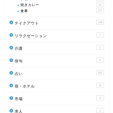
焼きカレー
21
食事
177
134
テイクアウト
7
リラクゼーション
1
介護
4
俳句
161
占い
12
宿・ホテル
2
市場
1
求人