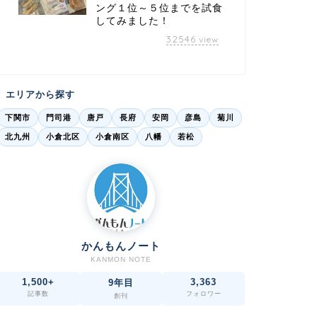
ング１位～５位までを試食
してみました！
32546
view
エリアから探す
下関市
門司港
唐戸
長府
安岡
彦島
菊川
北九州
小倉北区
小倉南区
八幡
若松
かんもんノート
KANMON NOTE
1,500+
3,363
9年目
記事数
フォロワー
創刊