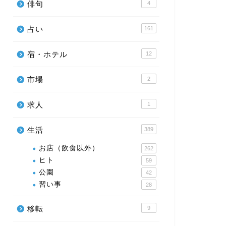
俳句
4
占い
161
宿・ホテル
12
市場
2
求人
1
生活
389
お店（飲食以外）
262
ヒト
59
公園
42
習い事
28
移転
9