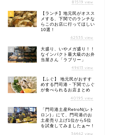
81519
view
【ランチ】地元民がオスス
3
メする、下関でのランチな
らこのお店に行ってほしい
10選！
62535
view
大盛り、いやメガ盛り！！
4
なインパクト最大級のお弁
当屋さん「ラブリー」
49613
view
【ふぐ】 地元民がおすす
5
めする門司港・下関でふぐ
が食べられるお店まとめ
40195
view
「門司港土産RetroN(レト
6
ロン)」にて、門司港のお
土産売り上げ1位から5位
を試食してみましたぁ〜！
36462
view