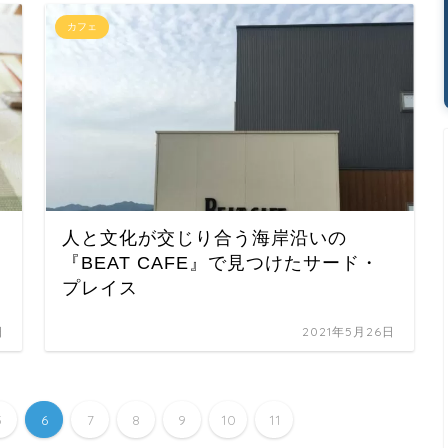
カフェ
人と文化が交じり合う海岸沿いの
『BEAT CAFE』で見つけたサード・
プレイス
日
2021年5月26日
5
6
7
8
9
10
11