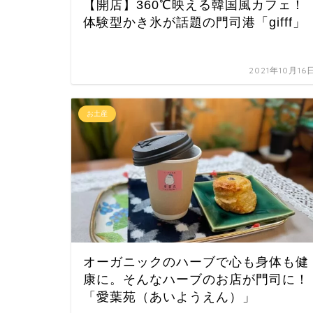
【開店】360℃映える韓国風カフェ！
体験型かき氷が話題の門司港「gifff」
2021年10月16
お土産
オーガニックのハーブで心も身体も健
康に。そんなハーブのお店が門司に！
「愛葉苑（あいようえん）」