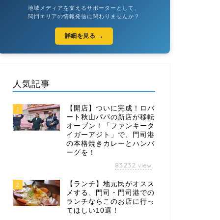
地域メディアを支えるサポーターとして、
関門エリアの情報発信に関わりませんか？
詳細を見る →
人気記事
【開店】ついに完成！ロバ
1
ート秋山パパの新店が移転
オープン！「ファンキータ
イガーアジト」で、門司港
の本格焼きカレーとハンバ
ーグを！
83232
view
【ランチ】地元民がオスス
2
メする、門司・門司港での
ランチならこのお店に行っ
てほしい10選！