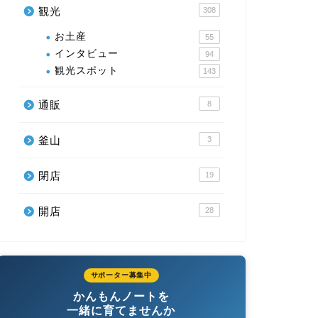
観光
308
お土産
55
インタビュー
94
観光スポット
143
通販
8
釜山
3
閉店
19
開店
28
サポーター募集中
かんもんノートを
一緒に育てませんか