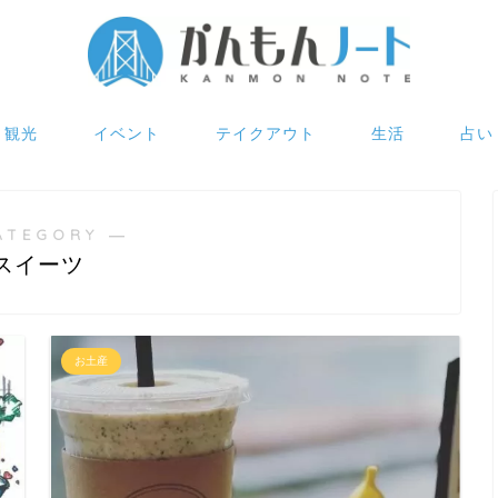
観光
イベント
テイクアウト
生活
占い
ATEGORY ―
スイーツ
お土産