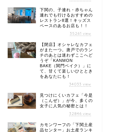
下関の、子連れ・赤ちゃん
7
連れでも行けるおすすめの
レストラン8選！キッズス
ペースのあるお店も！！
35261
view
【閉店】オシャレなカフェ
8
がまた一つ。唐戸でのラン
チのあとは迷わずここへど
うぞ「KANMON
BAKE（関門ベイク）」に
て、甘くて楽しいひととき
をあなたにも！
34033
view
見つけにくいカフェ「今是
9
（こんぜ）」が今、多くの
女子に人気の秘密とは！
32846
view
カモンワーフの「下関土産
10
品センター」お土産ランキ