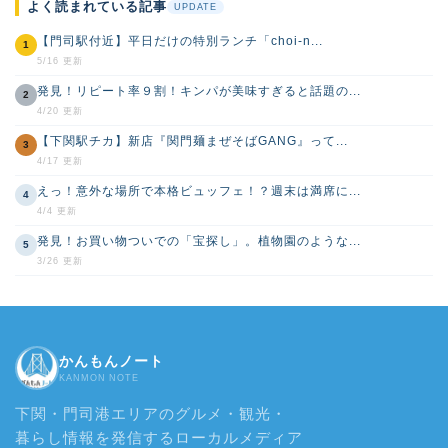
よく読まれている記事
UPDATE
【門司駅付近】平日だけの特別ランチ「choi-n...
1
5/16 更新
発見！リピート率９割！キンパが美味すぎると話題の...
2
4/20 更新
【下関駅チカ】新店『関門麺まぜそばGANG』って...
3
4/17 更新
えっ！意外な場所で本格ビュッフェ！？週末は満席に...
4
4/4 更新
発見！お買い物ついでの「宝探し」。植物園のような...
5
3/26 更新
かんもんノート
KANMON NOTE
下関・門司港エリアのグルメ・観光・
暮らし情報を発信するローカルメディア