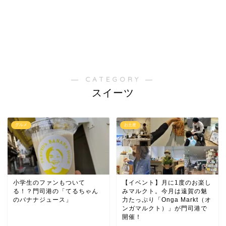
― CATEGORY ―
スイーツ
グルメ
お土産
小学生のファンもついて
【イベント】月に1度のお楽し
る！？門司港の「てるちゃん
みマルクト。今月は遠賀の魅
のバナナジュース」
力たっぷり「Onga Markt（オ
ンガマルクト）」が門司港で
開催！