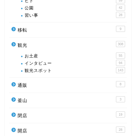
ヒト
59
公園
42
習い事
28
9
移転
308
観光
お土産
55
インタビュー
94
観光スポット
143
8
通販
3
釜山
19
閉店
28
開店