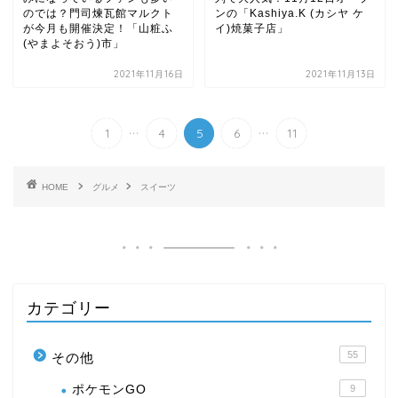
のでは？門司煉瓦館マルクト
ンの「Kashiya.K (カシヤ ケ
が今月も開催決定！「山粧ふ
イ)焼菓子店」
(やまよそおう)市」
2021年11月16日
2021年11月13日
...
...
1
4
5
6
11
HOME
グルメ
スイーツ
カテゴリー
55
その他
ポケモンGO
9