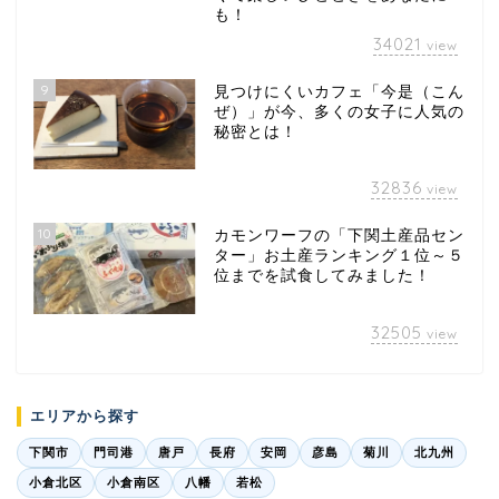
も！
34021
view
9
見つけにくいカフェ「今是（こん
ぜ）」が今、多くの女子に人気の
秘密とは！
32836
view
10
カモンワーフの「下関土産品セン
ター」お土産ランキング１位～５
位までを試食してみました！
32505
view
エリアから探す
下関市
門司港
唐戸
長府
安岡
彦島
菊川
北九州
小倉北区
小倉南区
八幡
若松