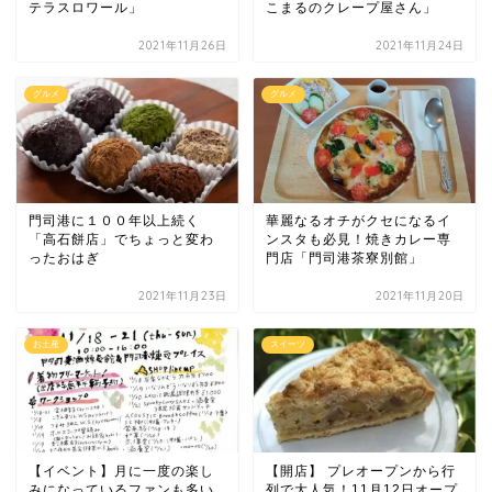
テラスロワール」
こまるのクレープ屋さん」
2021年11月26日
2021年11月24日
グルメ
グルメ
門司港に１００年以上続く
華麗なるオチがクセになるイ
「高石餅店」でちょっと変わ
ンスタも必見！焼きカレー専
ったおはぎ
門店「門司港茶寮別館」
2021年11月23日
2021年11月20日
お土産
スイーツ
【イベント】月に一度の楽し
【開店】 プレオープンから行
みになっているファンも多い
列で大人気！11月12日オープ