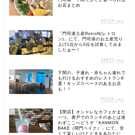
お店まとめ
40124
view
6
「門司港土産RetroN(レトロ
ン)」にて、門司港のお土産売り
上げ1位から5位を試食してみま
したぁ〜！
36425
view
7
下関の、子連れ・赤ちゃん連れで
も行けるおすすめのレストラン8
選！キッズスペースのあるお店
も！！
35228
view
8
【閉店】オシャレなカフェがまた
一つ。唐戸でのランチのあとは迷
わずここへどうぞ「KANMON
BAKE（関門ベイク）」にて、甘
くて楽しいひとときをあなたに