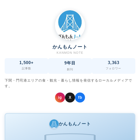
かんもんノート
KANMON NOTE
1,500+
3,363
9年目
記事数
フォロワー
創刊
下関・門司港エリアの食・観光・暮らし情報を発信するローカルメディアで
す。
ig
X
fb
かんもんノート