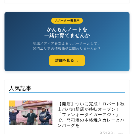
サポーター募集中
かんもんノートを
一緒に育てませんか
地域メディアを支えるサポーターとして、
関門エリアの情報発信に関わりませんか？
詳細を見る →
人気記事
1
【開店】ついに完成！ロバート秋
山パパの新店が移転オープン！
「ファンキータイガーアジト」
で、門司港の本格焼きカレーとハ
ンバーグを！
83198
view