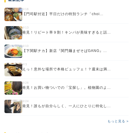
5/16
【門司駅付近】平日だけの特別ランチ「choi...
4/13
発見！リピート率９割！キンパが美味すぎると話...
4/10
【下関駅チカ】新店『関門麺まぜそばGANG』...
4/3
えっ！意外な場所で本格ビュッフェ！？週末は満...
3/26
発見！お買い物ついでの「宝探し」。植物園のよ...
3/24
発見！誰もが自分らしく、一人にひとりに特化し...
もっと見る >