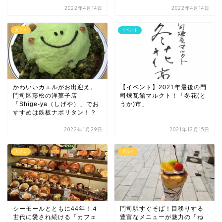
2022年4月14日
2022年4月14日
カフェ
イベント
かわいいカエルがお出迎え。
【イベント】2021年最後の門
門司区藤松の洋菓子店
司煉瓦館マルクト！「冬花(と
「Shige-ya（しげや）」でお
うか)市」
すすめは鉄板ナポリタン！？
2022年1月29日
2021年12月15日
カフェ
グルメ
シーモールとともに44年！４
門司駅すぐそば！目移りする
世代に愛され続ける「カフェ
豊富なメニューが魅力の「ね