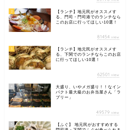
2
【ランチ】地元民がオススメす
る、門司・門司港でのランチなら
このお店に行ってほしい10選！
81454
view
3
【ランチ】地元民がオススメす
る、下関でのランチならこのお店
に行ってほしい10選！
62501
view
4
大盛り、いやメガ盛り！！なイン
パクト最大級のお弁当屋さん「ラ
ブリー」
49579
view
5
【ふぐ】 地元民がおすすめする
門司港・下関でふぐが食べられる