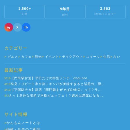
1,500+
3,363
9年目
記事
Instaフォロワー
創刊
ig
X
fb
カテゴリー
グルメ
カフェ
観光
イベント
テイクアウト
スイーツ
生活
占い
最新記事
【門司駅付近】平日だけの特別ランチ「choi-nor...
5/16
発見！リピート率９割！キンパが美味すぎると話題の、隠...
4/13
【下関駅チカ】新店『関門麺まぜそばGANG』って？ラ...
4/10
えっ！意外な場所で本格ビュッフェ！？週末は満席になる...
4/3
サイト情報
かんもんノートとは
>
掲載・広告のご相談
>