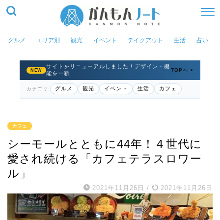
グルメ
エリア別
観光
イベント
テイクアウト
生活
占い
サイトをリニューアルしました！デザイン・機
TOPへ >
NEW
能を一新
グルメ
観光
イベント
生活
カフェ
カテゴリ:
カフェ
シーモールとともに44年！４世代に
愛され続ける「カフェテラスロワー
ル」
2021年11月26日
/
2021年11月26日