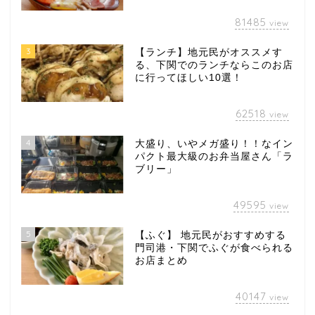
81485
view
3
【ランチ】地元民がオススメす
る、下関でのランチならこのお店
に行ってほしい10選！
62518
view
4
大盛り、いやメガ盛り！！なイン
パクト最大級のお弁当屋さん「ラ
ブリー」
49595
view
5
【ふぐ】 地元民がおすすめする
門司港・下関でふぐが食べられる
お店まとめ
40147
view