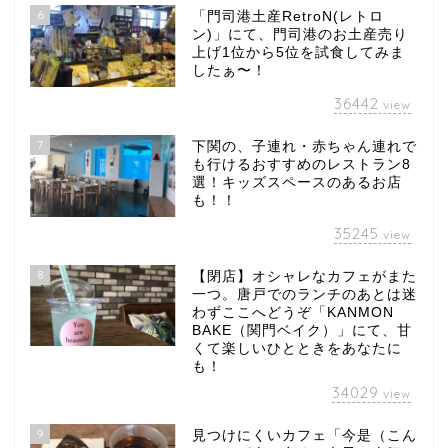
6
「門司港土産RetroN(レトロ
ン)」にて、門司港のお土産売り
上げ1位から5位を試食してみま
したぁ〜！
36442
view
7
下関の、子連れ・赤ちゃん連れで
も行けるおすすめのレストラン8
選！キッズスペースのあるお店
も！！
35245
view
8
【閉店】オシャレなカフェがまた
一つ。唐戸でのランチのあとは迷
わずここへどうぞ「KANMON
BAKE（関門ベイク）」にて、甘
くて楽しいひとときをあなたに
も！
34029
view
9
見つけにくいカフェ「今是（こん