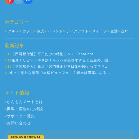
カテゴリー
グルメ
カフェ
観光
イベント
テイクアウト
スイーツ
生活
占い
最新記事
【門司駅付近】平日だけの特別ランチ「choi-nor...
5/16
発見！リピート率９割！キンパが美味すぎると話題の、隠...
4/13
【下関駅チカ】新店『関門麺まぜそばGANG』って？ラ...
4/10
えっ！意外な場所で本格ビュッフェ！？週末は満席になる...
4/3
サイト情報
かんもんノートとは
>
掲載・広告のご相談
>
サポーター募集
>
お問い合わせ
>
2026.05 RENEWAL