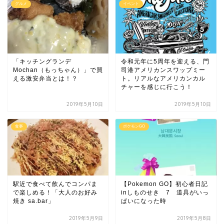
グルメ
イベント
「キッチングランデ
令和元年に5周年を迎える、門
Mochan（もっちゃん）」で買
司港アメリカンスワップミー
える激安弁当とは！？
ト。リアルなアメリカンカル
チャーを感じに行こう！
2019年5月10日
2019年5月10日
食事
ポケモンGO
駅近で食べて飲んでコンパま
【Pokemon GO】初心者日記
で楽しめる！「大人のお好み
inしものせき 7 道具がいっ
焼き sa.bar」
ぱいになった時
2019年5月9日
2019年5月8日