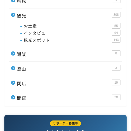
移転
308
観光
お土産
55
インタビュー
94
観光スポット
143
8
通販
3
釜山
19
閉店
28
開店
サポーター募集中