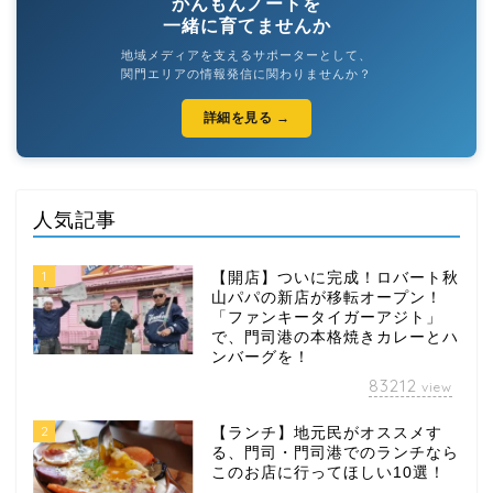
かんもんノートを
一緒に育てませんか
地域メディアを支えるサポーターとして、
関門エリアの情報発信に関わりませんか？
詳細を見る →
人気記事
1
【開店】ついに完成！ロバート秋
山パパの新店が移転オープン！
「ファンキータイガーアジト」
で、門司港の本格焼きカレーとハ
ンバーグを！
83212
view
2
【ランチ】地元民がオススメす
る、門司・門司港でのランチなら
このお店に行ってほしい10選！