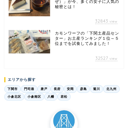
ぜ）」が今、多くの女子に人気の
秘密とは！
32843
view
10
カモンワーフの「下関土産品セン
ター」お土産ランキング１位～５
位までを試食してみました！
32527
view
エリアから探す
下関市
門司港
唐戸
長府
安岡
彦島
菊川
北九州
小倉北区
小倉南区
八幡
若松