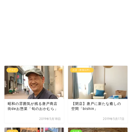
グルメ
お店（飲食以外）
昭和の雰囲気が残る唐戸商店
【閉店】唐戸に新たな癒しの
街deお惣菜「旬のおかむら」
空間「bishin」
2019年5月18日
2019年5月17日
グルメ
お土産