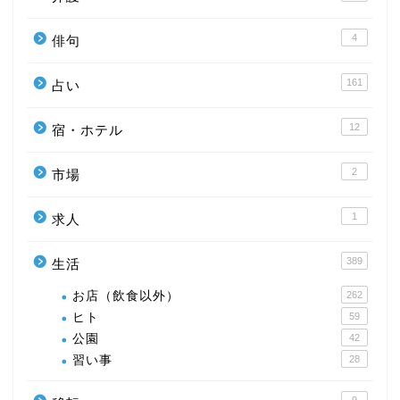
4
俳句
161
占い
12
宿・ホテル
2
市場
1
求人
389
生活
お店（飲食以外）
262
ヒト
59
公園
42
習い事
28
9