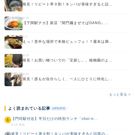
発見！リピート率９割！キンパが美味すぎると話...
4/10
【下関駅チカ】新店『関門麺まぜそばGANG』...
4/3
えっ！意外な場所で本格ビュッフェ！？週末は満...
3/26
発見！お買い物ついでの「宝探し」。植物園のよ...
3/24
発見！誰もが自分らしく、一人にひとりに特化し...
もっと見る >
よく読まれている記事
UPDATE
【門司駅付近】平日だけの特別ランチ「choi-n...
1
5/16 更新
発見！リピート率９割！キンパが美味すぎると話題の...
2