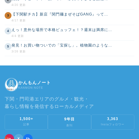
4/20 更新
【下関駅チカ】新店『関門麺まぜそばGANG』って...
3
4/17 更新
えっ！意外な場所で本格ビュッフェ！？週末は満席に...
4
4/4 更新
発見！お買い物ついでの「宝探し」。植物園のような...
5
3/26 更新
かんもんノート
KANMON NOTE
下関・門司港エリアのグルメ・観光・
暮らし情報を発信するローカルメディア
1,500+
3,363
9年目
記事
Instaフォロワー
創刊
ig
X
fb