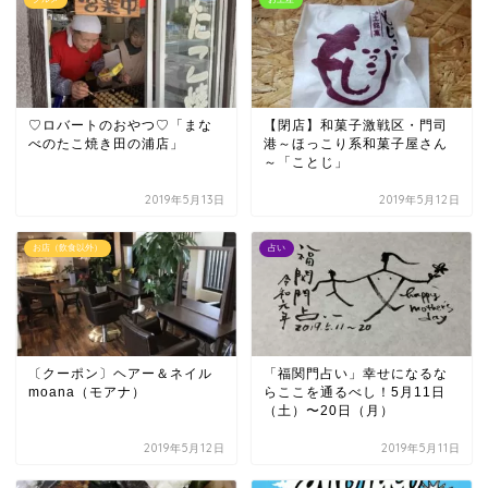
♡ロバートのおやつ♡「まな
【閉店】和菓子激戦区・門司
べのたこ焼き田の浦店」
港～ほっこり系和菓子屋さん
～「ことじ」
2019年5月13日
2019年5月12日
お店（飲食以外）
占い
〔クーポン〕ヘアー＆ネイル
「福関門占い」幸せになるな
moana（モアナ）
らここを通るべし！5月11日
（土）〜20日（月）
2019年5月12日
2019年5月11日