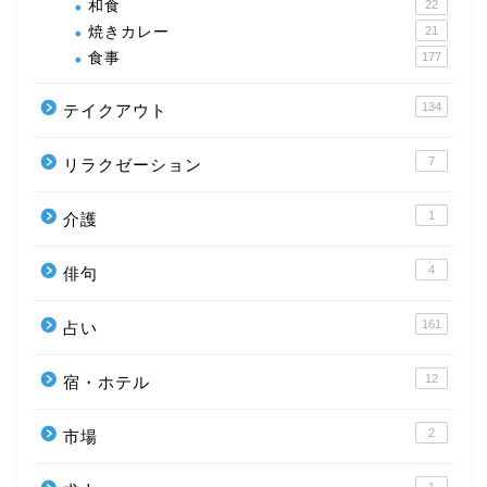
和食
22
焼きカレー
21
食事
177
134
テイクアウト
7
リラクゼーション
1
介護
4
俳句
161
占い
12
宿・ホテル
2
市場
1