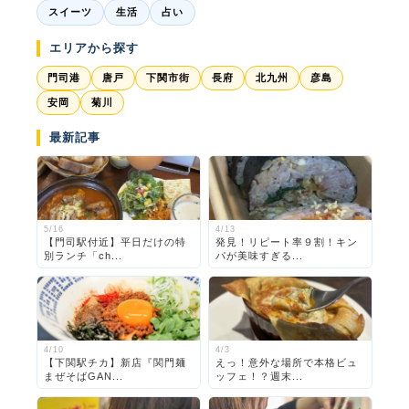
スイーツ
生活
占い
エリアから探す
門司港
唐戸
下関市街
長府
北九州
彦島
安岡
菊川
最新記事
5/16
4/13
【門司駅付近】平日だけの特
発見！リピート率９割！キン
別ランチ「ch...
パが美味すぎる...
4/10
4/3
【下関駅チカ】新店『関門麺
えっ！意外な場所で本格ビュ
まぜそばGAN...
ッフェ！？週末...