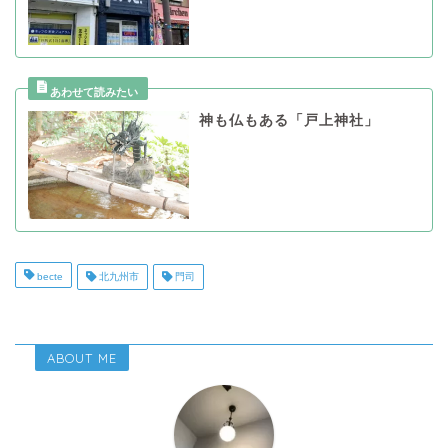
神も仏もある「戸上神社」
becte
北九州市
門司
ABOUT ME