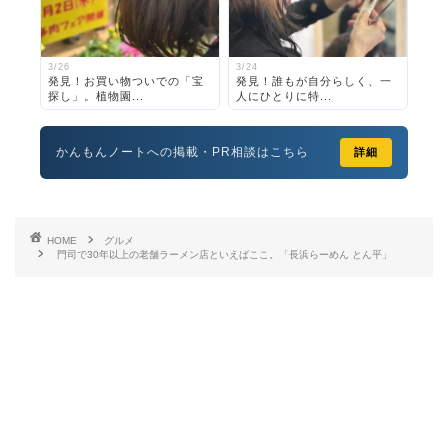
3/26
3/24
発見！お買い物ついでの「宝
発見！誰もが自分らしく、一
探し」。植物園...
人にひとりに特...
かんもんノートへの掲載・PR相談はこちら
詳細
HOME
グルメ
門司で30年以上の老舗ラーメン店といえばここ。「長浜らーめん とん平」