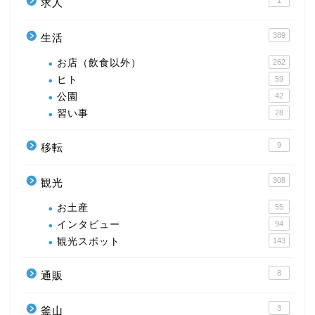
求人
389
生活
お店（飲食以外）
262
ヒト
59
公園
42
習い事
28
9
移転
308
観光
お土産
55
インタビュー
94
観光スポット
143
8
通販
3
釜山