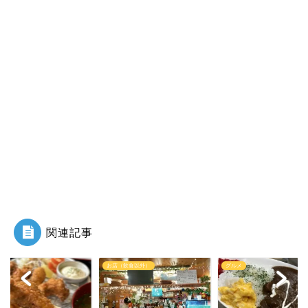
関連記事
（飲食以外）
グルメ
グルメ