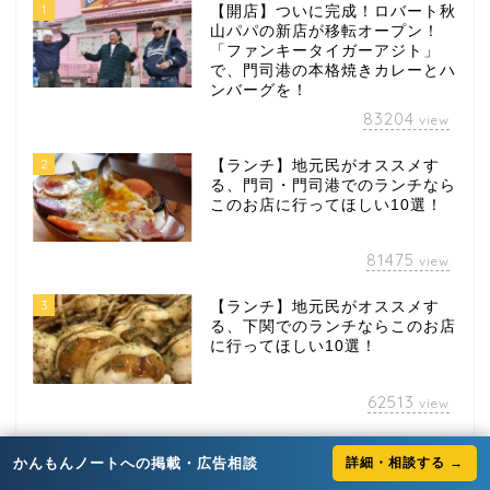
1
【開店】ついに完成！ロバート秋
山パパの新店が移転オープン！
「ファンキータイガーアジト」
で、門司港の本格焼きカレーとハ
ンバーグを！
83204
view
2
【ランチ】地元民がオススメす
る、門司・門司港でのランチなら
このお店に行ってほしい10選！
81475
view
3
【ランチ】地元民がオススメす
る、下関でのランチならこのお店
に行ってほしい10選！
62513
view
4
大盛り、いやメガ盛り！！なイン
かんもんノートへの掲載・広告相談
詳細・相談する →
パクト最大級のお弁当屋さん「ラ
ブリー」