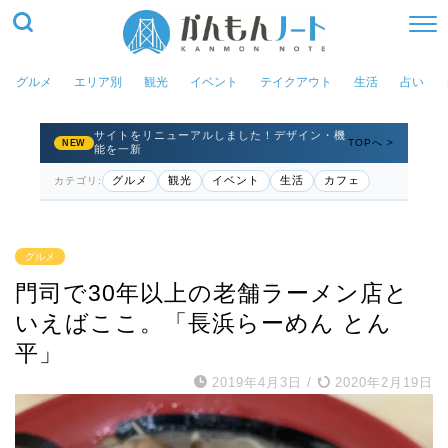
グルメ
エリア別
観光
イベント
テイクアウト
生活
占い
サイトをリニューアルしました！デザイン・機
TOPへ >
NEW
能を一新
グルメ
観光
イベント
生活
カフェ
カテゴリ:
グルメ
門司で30年以上の老舗ラーメン店と
いえばここ。「長浜らーめん とん
平」
2019年4月3日
/
2020年2月19日