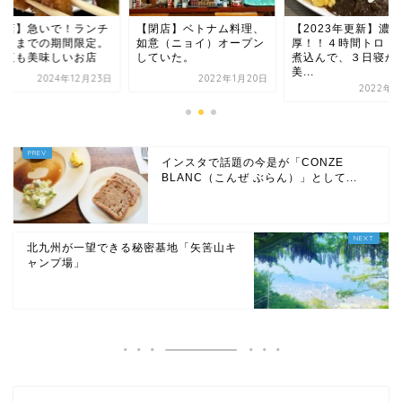
閉店】ベトナム料理、
【2023年更新】濃
【開店】急いで！ラ
意（ニョイ）オープン
厚！！４時間トロトロに
は今月までの期間限
ていた。
煮込んで、３日寝かせて
昼も夜も美味しいお
美...
2022年1月20日
2024年12
2022年6月7日
インスタで話題の今是が「CONZE
BLANC（こんぜ ぶらん）」として...
北九州が一望できる秘密基地「矢筈山キ
ャンプ場」