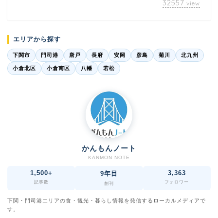
32557
view
エリアから探す
下関市
門司港
唐戸
長府
安岡
彦島
菊川
北九州
小倉北区
小倉南区
八幡
若松
かんもんノート
KANMON NOTE
1,500+
3,363
9年目
記事数
フォロワー
創刊
下関・門司港エリアの食・観光・暮らし情報を発信するローカルメディアで
す。