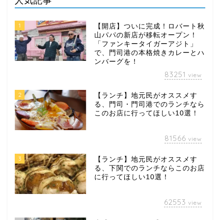
人気記事
1
【開店】ついに完成！ロバート秋
山パパの新店が移転オープン！
「ファンキータイガーアジト」
で、門司港の本格焼きカレーとハ
ンバーグを！
83251
view
2
【ランチ】地元民がオススメす
る、門司・門司港でのランチなら
このお店に行ってほしい10選！
81566
view
3
【ランチ】地元民がオススメす
る、下関でのランチならこのお店
に行ってほしい10選！
62553
view