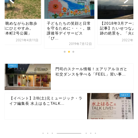
車を眺めながらお散歩
子どもたちの笑顔と日常
【2018年3月アーカ
合間にひとやすみ。
を守るために・・・。放
記事】たいせつな人
大坪本町2号公園」
課後等デイサービス
跡の絶景を。「火の..
「び...
2021年4月11日
2022年3
2019年7月12日
門司のスクール情報！エアリアルヨガと
社交ダンスを学べる「FEEL」習い事...
【イベント】2/8(土)元ミュージック・ラ
イフ編集長 水上はるこTALK...