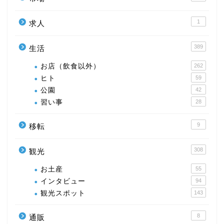
1
求人
389
生活
お店（飲食以外）
262
ヒト
59
公園
42
習い事
28
9
移転
308
観光
お土産
55
インタビュー
94
観光スポット
143
8
通販