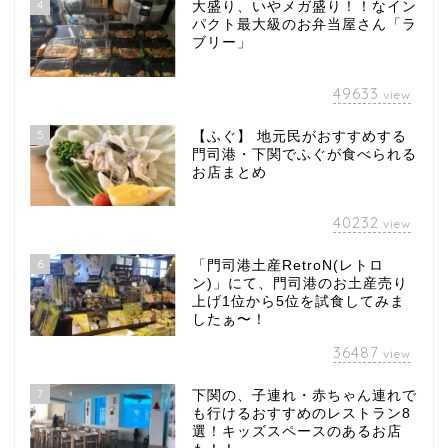
4
大盛り、いやメガ盛り！！なイン
パクト最大級のお弁当屋さん「ラ
ブリー」
49633
view
5
【ふぐ】 地元民がおすすめする
門司港・下関でふぐが食べられる
お店まとめ
40232
view
6
「門司港土産RetroN(レトロ
ン)」にて、門司港のお土産売り
上げ1位から5位を試食してみま
したぁ〜！
36487
view
7
下関の、子連れ・赤ちゃん連れで
も行けるおすすめのレストラン8
選！キッズスペースのあるお店