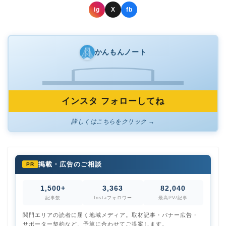
ig
X
fb
かんもんノート
インスタ フォローしてね
詳しくはこちらをクリック →
掲載・広告のご相談
PR
1,500+
3,363
82,040
記事数
Instaフォロワー
最高PV/記事
関門エリアの読者に届く地域メディア。取材記事・バナー広告・
サポーター契約など、予算に合わせてご提案します。