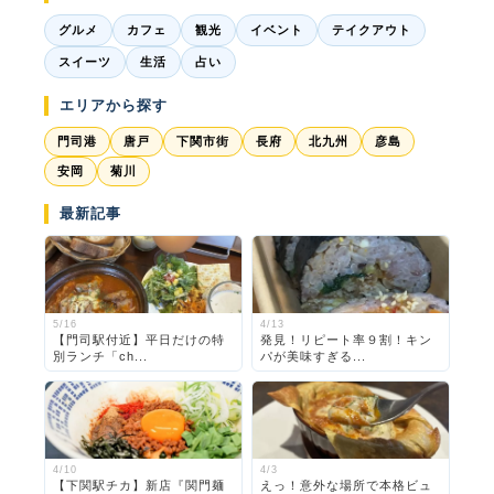
グルメ
カフェ
観光
イベント
テイクアウト
スイーツ
生活
占い
エリアから探す
門司港
唐戸
下関市街
長府
北九州
彦島
安岡
菊川
最新記事
5/16
4/13
【門司駅付近】平日だけの特
発見！リピート率９割！キン
別ランチ「ch...
パが美味すぎる...
4/10
4/3
【下関駅チカ】新店『関門麺
えっ！意外な場所で本格ビュ