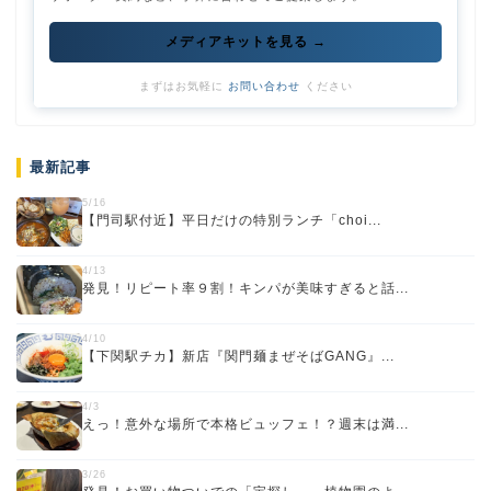
メディアキットを見る →
まずはお気軽に
お問い合わせ
ください
最新記事
5/16
【門司駅付近】平日だけの特別ランチ「choi...
4/13
発見！リピート率９割！キンパが美味すぎると話...
4/10
【下関駅チカ】新店『関門麺まぜそばGANG』...
4/3
えっ！意外な場所で本格ビュッフェ！？週末は満...
3/26