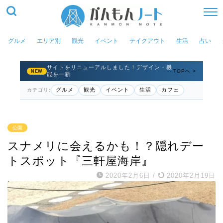
グルメ
エリア別
観光
イベント
テイクアウト
生活
占い
サイトをリニューアルしました！デザイン・機
TOPへ >
NEW
能を一新
グルメ
観光
イベント
生活
カフェ
カテゴリ:
公園
スナメリに会えるかも！？隠れデー
トスポット『三軒屋海岸』
2020年2月6日
/
2020年2月19日