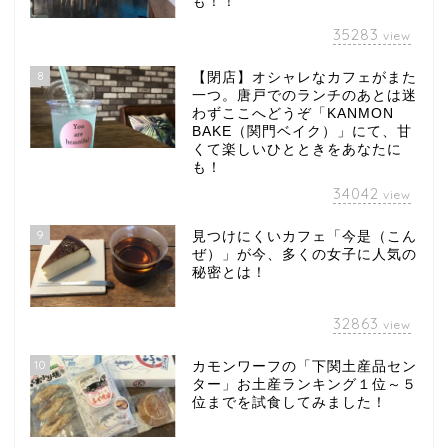
も！！
35283
view
8
【閉店】オシャレなカフェがまた
一つ。唐戸でのランチのあとは迷
わずここへどうぞ「KANMON
BAKE（関門ベイク）」にて、甘
くて楽しいひとときをあなたに
も！
34042
view
9
見つけにくいカフェ「今是（こん
ぜ）」が今、多くの女子に人気の
秘密とは！
32863
view
10
カモンワーフの「下関土産品セン
ター」お土産ランキング１位～５
位までを試食してみました！