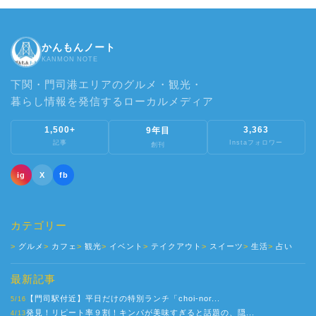
かんもんノート
KANMON NOTE
下関・門司港エリアのグルメ・観光・
暮らし情報を発信するローカルメディア
1,500+
3,363
9年目
記事
Instaフォロワー
創刊
ig
X
fb
カテゴリー
グルメ
カフェ
観光
イベント
テイクアウト
スイーツ
生活
占い
最新記事
【門司駅付近】平日だけの特別ランチ「choi-nor...
5/16
発見！リピート率９割！キンパが美味すぎると話題の、隠...
4/13