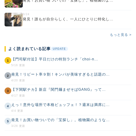
発見！お買い物ついでの「宝探し」。植物園のよ...
3/24
発見！誰もが自分らしく、一人にひとりに特化し...
もっと見る >
よく読まれている記事
UPDATE
【門司駅付近】平日だけの特別ランチ「choi-n...
1
5/16 更新
発見！リピート率９割！キンパが美味すぎると話題の...
2
4/20 更新
【下関駅チカ】新店『関門麺まぜそばGANG』って...
3
4/17 更新
えっ！意外な場所で本格ビュッフェ！？週末は満席に...
4
4/4 更新
発見！お買い物ついでの「宝探し」。植物園のような...
5
3/26 更新