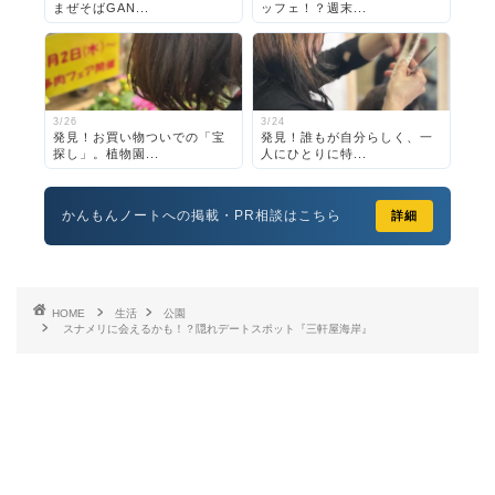
まぜそばGAN...
ッフェ！？週末...
3/26
3/24
発見！お買い物ついでの「宝
発見！誰もが自分らしく、一
探し」。植物園...
人にひとりに特...
かんもんノートへの掲載・PR相談はこちら
詳細
HOME
生活
公園
スナメリに会えるかも！？隠れデートスポット『三軒屋海岸』