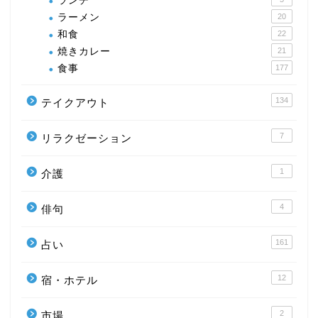
ランチ
ラーメン
20
和食
22
焼きカレー
21
食事
177
134
テイクアウト
7
リラクゼーション
1
介護
4
俳句
161
占い
12
宿・ホテル
2
市場