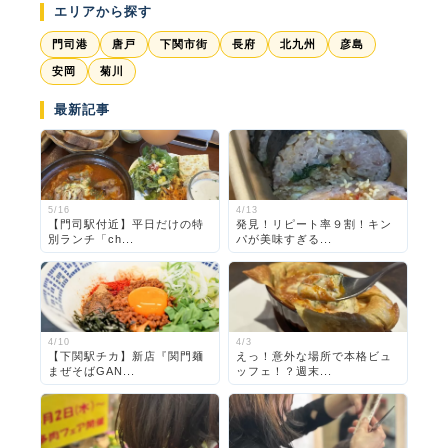
エリアから探す
門司港
唐戸
下関市街
長府
北九州
彦島
安岡
菊川
最新記事
5/16
4/13
【門司駅付近】平日だけの特
発見！リピート率９割！キン
別ランチ「ch...
パが美味すぎる...
4/10
4/3
【下関駅チカ】新店『関門麺
えっ！意外な場所で本格ビュ
まぜそばGAN...
ッフェ！？週末...