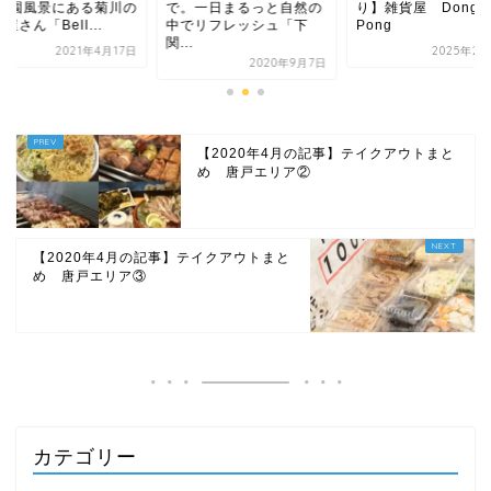
。一日まるっと自然の
り】雑貨屋 Dong-
て!田園風景にある菊
でリフレッシュ「下
Pong
パン屋さん「Bell...
.
2025年2月12日
2021年4
2020年9月7日
【2020年4月の記事】テイクアウトまと
め 唐戸エリア②
【2020年4月の記事】テイクアウトまと
め 唐戸エリア③
カテゴリー