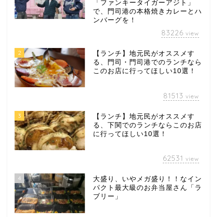
「ファンキータイガーアジト」
で、門司港の本格焼きカレーとハ
ンバーグを！
83226
view
2
【ランチ】地元民がオススメす
る、門司・門司港でのランチなら
このお店に行ってほしい10選！
81513
view
3
【ランチ】地元民がオススメす
る、下関でのランチならこのお店
に行ってほしい10選！
62531
view
4
大盛り、いやメガ盛り！！なイン
パクト最大級のお弁当屋さん「ラ
ブリー」