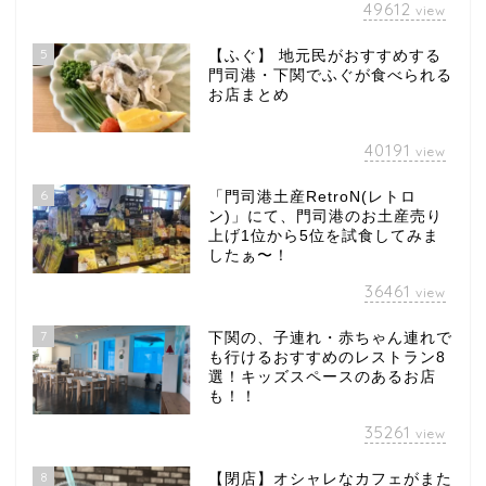
49612
view
5
【ふぐ】 地元民がおすすめする
門司港・下関でふぐが食べられる
お店まとめ
40191
view
6
「門司港土産RetroN(レトロ
ン)」にて、門司港のお土産売り
上げ1位から5位を試食してみま
したぁ〜！
36461
view
7
下関の、子連れ・赤ちゃん連れで
も行けるおすすめのレストラン8
選！キッズスペースのあるお店
も！！
35261
view
8
【閉店】オシャレなカフェがまた