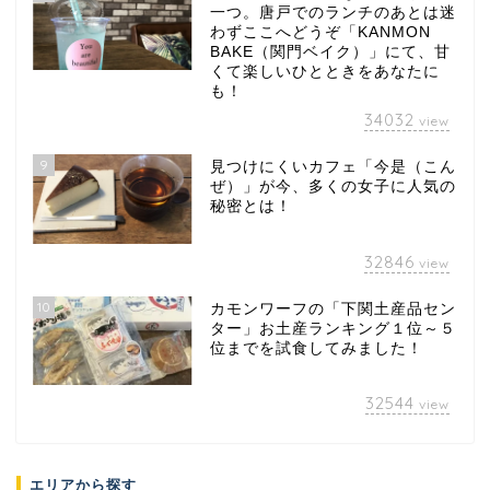
一つ。唐戸でのランチのあとは迷
わずここへどうぞ「KANMON
BAKE（関門ベイク）」にて、甘
くて楽しいひとときをあなたに
も！
34032
view
9
見つけにくいカフェ「今是（こん
ぜ）」が今、多くの女子に人気の
秘密とは！
32846
view
10
カモンワーフの「下関土産品セン
ター」お土産ランキング１位～５
位までを試食してみました！
32544
view
エリアから探す