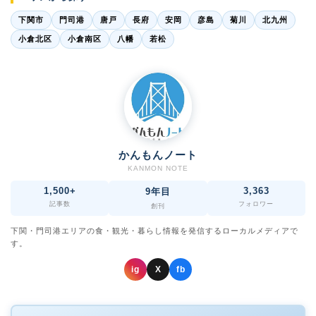
下関市
門司港
唐戸
長府
安岡
彦島
菊川
北九州
小倉北区
小倉南区
八幡
若松
かんもんノート
KANMON NOTE
1,500+
3,363
9年目
記事数
フォロワー
創刊
下関・門司港エリアの食・観光・暮らし情報を発信するローカルメディアで
す。
ig
X
fb