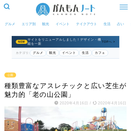
グルメ
エリア別
観光
イベント
テイクアウト
生活
占い
サイトをリニューアルしました！デザイン・機
TOPへ >
NEW
能を一新
グルメ
観光
イベント
生活
カフェ
カテゴリ:
公園
種類豊富なアスレチックと広い芝生が
魅力的「老の山公園」
2020年4月16日
/
2020年4月16日