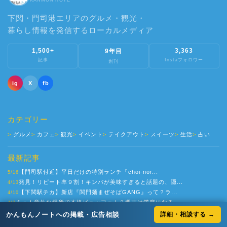
下関・門司港エリアのグルメ・観光・
暮らし情報を発信するローカルメディア
1,500+
3,363
9年目
記事
Instaフォロワー
創刊
ig
X
fb
カテゴリー
グルメ
カフェ
観光
イベント
テイクアウト
スイーツ
生活
占い
最新記事
【門司駅付近】平日だけの特別ランチ「choi-nor...
5/16
発見！リピート率９割！キンパが美味すぎると話題の、隠...
4/13
【下関駅チカ】新店『関門麺まぜそばGANG』って？ラ...
4/10
えっ！意外な場所で本格ビュッフェ！？週末は満席になる...
4/3
かんもんノートへの掲載・広告相談
詳細・相談する →