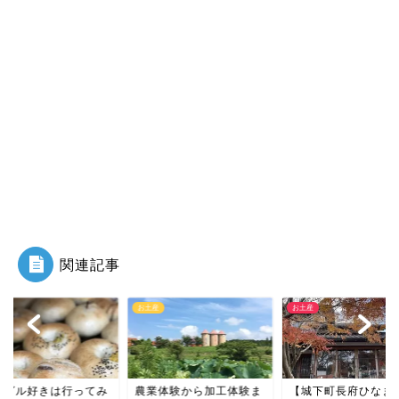
関連記事
産
お土産
グルメ
業体験から加工体験ま
【城下町長府ひなまつ
ベーグル好きは行っ