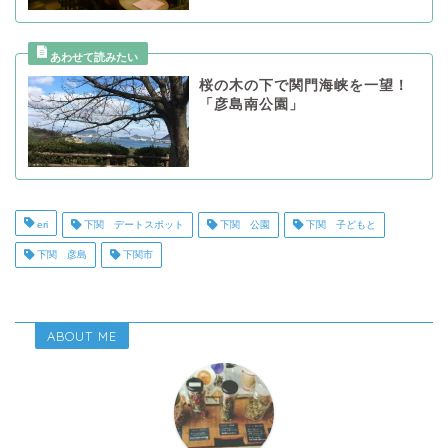
桜の木の下で関門海峡を一望！
「彦島南公園」
eri
下関 デートスポット
下関 公園
下関 子どもと
下関 彦島
下関市
ABOUT ME