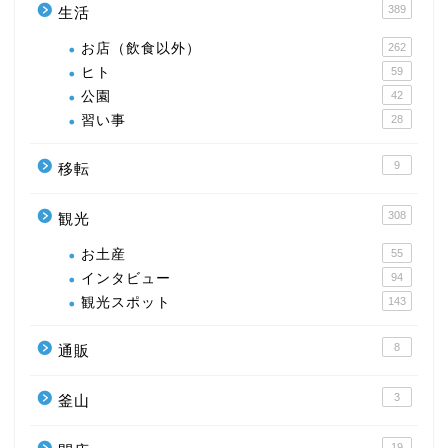
389
生活
お店（飲食以外）
262
ヒト
59
公園
42
習い事
28
9
移転
308
観光
お土産
55
インタビュー
94
観光スポット
143
8
通販
3
釜山
19