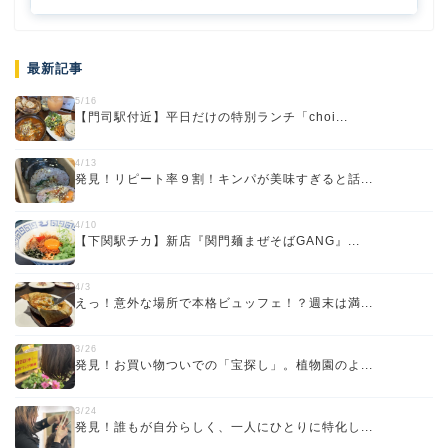
最新記事
5/16
【門司駅付近】平日だけの特別ランチ「choi...
4/13
発見！リピート率９割！キンパが美味すぎると話...
4/10
【下関駅チカ】新店『関門麺まぜそばGANG』...
4/3
えっ！意外な場所で本格ビュッフェ！？週末は満...
3/26
発見！お買い物ついでの「宝探し」。植物園のよ...
3/24
発見！誰もが自分らしく、一人にひとりに特化し...