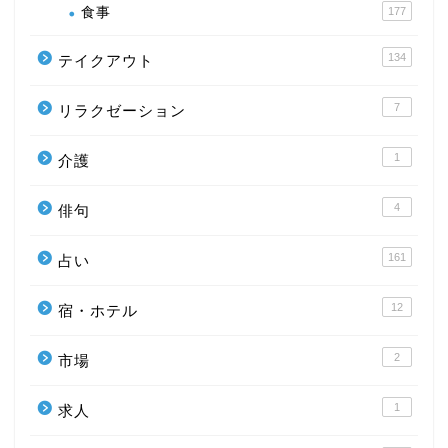
食事
177
134
テイクアウト
7
リラクゼーション
1
介護
4
俳句
161
占い
12
宿・ホテル
2
市場
1
求人