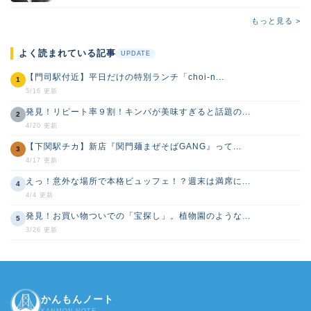
もっと見る >
よく読まれている記事
UPDATE
【門司駅付近】平日だけの特別ランチ「choi-n...
1
5/16 更新
発見！リピート率９割！キンパが美味すぎると話題の...
2
4/20 更新
【下関駅チカ】新店『関門麺まぜそばGANG』って...
3
4/17 更新
えっ！意外な場所で本格ビュッフェ！？週末は満席に...
4
4/4 更新
発見！お買い物ついでの「宝探し」。植物園のような...
5
3/26 更新
かんもんノート
KANMON NOTE