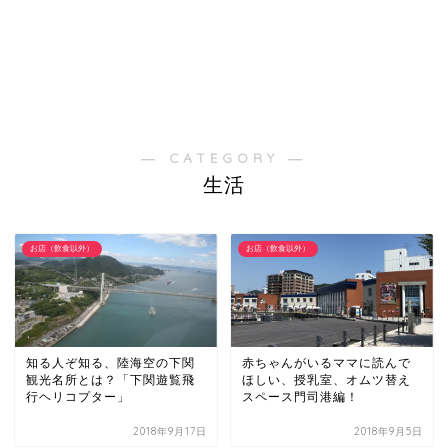
― CATEGORY ―
生活
お店（飲食以外）
お店（飲食以外）
知る人ぞ知る、陸海空の下関
赤ちゃんがいるママに読んで
観光名所とは？「下関遊覧飛
ほしい、授乳室、オムツ替え
行ヘリコプター」
スペース門司港編！
2018年9月17日
2018年9月5日