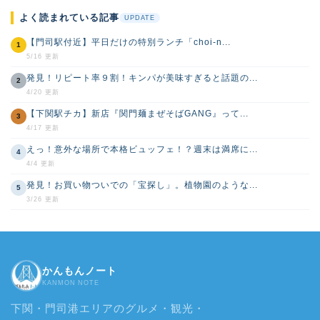
よく読まれている記事
UPDATE
【門司駅付近】平日だけの特別ランチ「choi-n...
1
5/16 更新
発見！リピート率９割！キンパが美味すぎると話題の...
2
4/20 更新
【下関駅チカ】新店『関門麺まぜそばGANG』って...
3
4/17 更新
えっ！意外な場所で本格ビュッフェ！？週末は満席に...
4
4/4 更新
発見！お買い物ついでの「宝探し」。植物園のような...
5
3/26 更新
かんもんノート
KANMON NOTE
下関・門司港エリアのグルメ・観光・