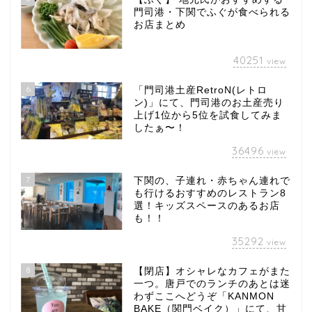
門司港・下関でふぐが食べられる
お店まとめ
40251
view
6
「門司港土産RetroN(レトロ
ン)」にて、門司港のお土産売り
上げ1位から5位を試食してみま
したぁ〜！
36496
view
7
下関の、子連れ・赤ちゃん連れで
も行けるおすすめのレストラン8
選！キッズスペースのあるお店
も！！
35292
view
8
【閉店】オシャレなカフェがまた
一つ。唐戸でのランチのあとは迷
わずここへどうぞ「KANMON
BAKE（関門ベイク）」にて、甘