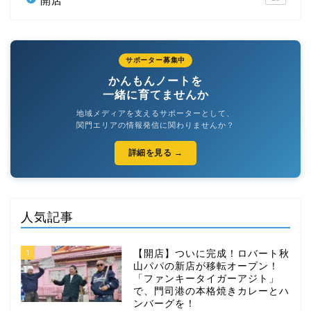
開店
サポーター募集中
かんもんノートを
一緒に育てませんか
地域メディアを支えるサポーターとして、
関門エリアの情報発信に関わりませんか？
詳細を見る →
人気記事
1
【開店】ついに完成！ロバート秋
山パパの新店が移転オープン！
「ファンキータイガーアジト」
で、門司港の本格焼きカレーとハ
ンバーグを！