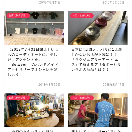
2018年8月31日
2018年8月30日
お店（飲食以外）
お店（飲食以外）
【2019年7月31日閉店】いつ
日本に4店舗と、パリに1店舗
ものコーディネートに、少し
しかないお店が下関に！！
だけアクセントを。
「ラグジュアリーアート エ
「Between」のハンドメイド
ス」で買えるアリタポーセリ
アクセサリーでオシャレを楽
ンラボの商品とは？？
しもう！
2018年8月22日
2018年8月17日
お店（飲食以外）
お店（飲食以外）
「地酒のまえつる」に行け
筋トレでもマッサージでもな