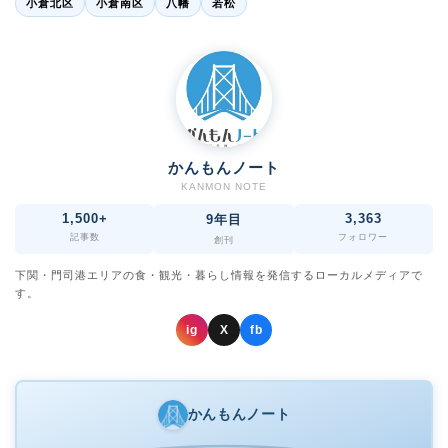
小倉北区
小倉南区
八幡
若松
かんもんノート
KANMON NOTE
1,500+
3,363
9年目
記事数
フォロワー
創刊
下関・門司港エリアの食・観光・暮らし情報を発信するローカルメディアで
す。
ig
X
fb
かんもんノート