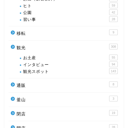
ヒト
59
公園
42
習い事
28
9
移転
308
観光
お土産
55
インタビュー
94
観光スポット
143
8
通販
3
釜山
19
閉店
28