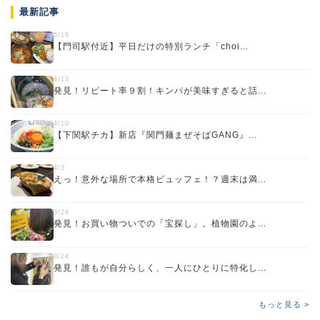
最新記事
5/16
【門司駅付近】平日だけの特別ランチ「choi...
4/13
発見！リピート率９割！キンパが美味すぎると話...
4/10
【下関駅チカ】新店『関門麺まぜそばGANG』...
4/3
えっ！意外な場所で本格ビュッフェ！？週末は満...
3/26
発見！お買い物ついでの「宝探し」。植物園のよ...
3/24
発見！誰もが自分らしく、一人にひとりに特化し...
もっと見る >