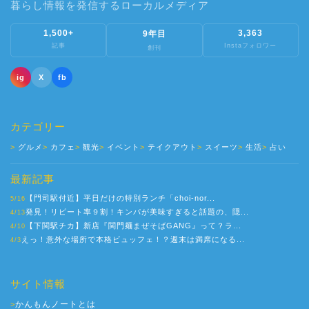
暮らし情報を発信するローカルメディア
1,500+
3,363
9年目
記事
Instaフォロワー
創刊
ig
X
fb
カテゴリー
グルメ
カフェ
観光
イベント
テイクアウト
スイーツ
生活
占い
最新記事
【門司駅付近】平日だけの特別ランチ「choi-nor...
5/16
発見！リピート率９割！キンパが美味すぎると話題の、隠...
4/13
【下関駅チカ】新店『関門麺まぜそばGANG』って？ラ...
4/10
えっ！意外な場所で本格ビュッフェ！？週末は満席になる...
4/3
サイト情報
かんもんノートとは
>