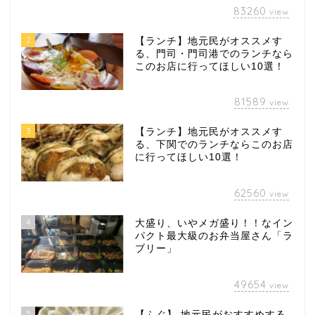
83260
view
2
【ランチ】地元民がオススメす
る、門司・門司港でのランチなら
このお店に行ってほしい10選！
81589
view
3
【ランチ】地元民がオススメす
る、下関でのランチならこのお店
に行ってほしい10選！
62560
view
4
大盛り、いやメガ盛り！！なイン
パクト最大級のお弁当屋さん「ラ
ブリー」
49654
view
5
【ふぐ】 地元民がおすすめする