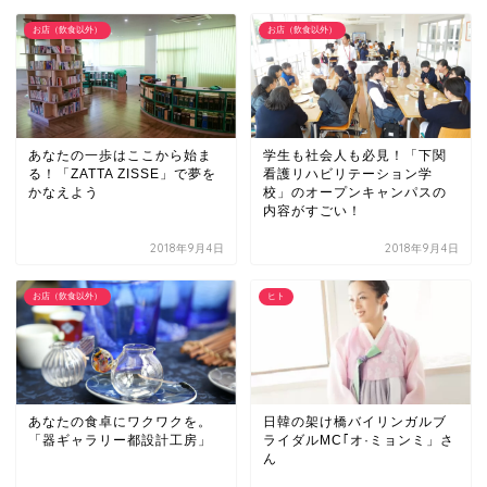
お店（飲食以外）
お店（飲食以外）
あなたの一歩はここから始ま
学生も社会人も必見！「下関
る！「ZATTA ZISSE」で夢を
看護リハビリテーション学
かなえよう
校」のオープンキャンパスの
内容がすごい！
2018年9月4日
2018年9月4日
お店（飲食以外）
ヒト
あなたの食卓にワクワクを。
日韓の架け橋バイリンガルブ
「器ギャラリー都設計工房」
ライダルMC｢オ·ミョンミ」さ
ん