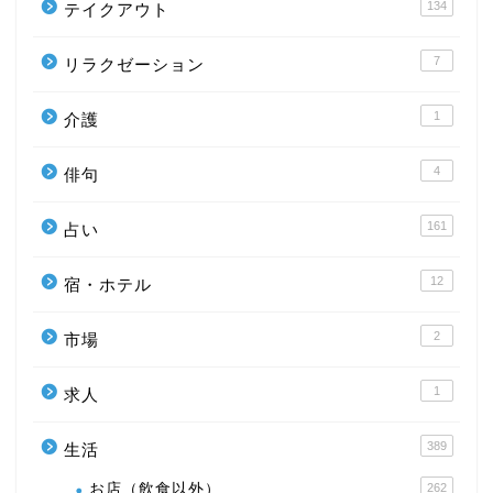
134
テイクアウト
7
リラクゼーション
1
介護
4
俳句
161
占い
12
宿・ホテル
2
市場
1
求人
389
生活
お店（飲食以外）
262