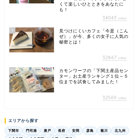
くて楽しいひとときをあなたに
も！
34043
view
9
見つけにくいカフェ「今是（こん
ぜ）」が今、多くの女子に人気の
秘密とは！
32867
view
10
カモンワーフの「下関土産品セン
ター」お土産ランキング１位～５
位までを試食してみました！
32569
view
エリアから探す
下関市
門司港
唐戸
長府
安岡
彦島
菊川
北九州