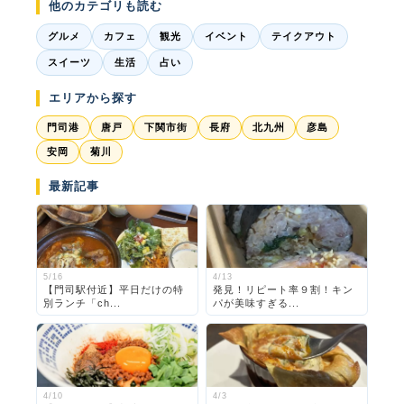
他のカテゴリも読む
グルメ
カフェ
観光
イベント
テイクアウト
スイーツ
生活
占い
エリアから探す
門司港
唐戸
下関市街
長府
北九州
彦島
安岡
菊川
最新記事
5/16
4/13
【門司駅付近】平日だけの特
発見！リピート率９割！キン
別ランチ「ch...
パが美味すぎる...
4/10
4/3