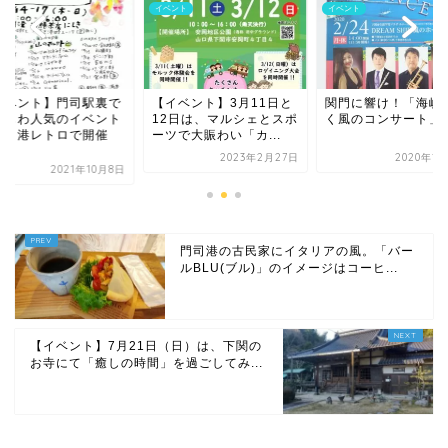
ント
イベント
お土産
イベント】3月11日と
関門に響け！「海峡にふ
【イベント】門司駅
2日は、マルシェとスポ
く風のコンサート」
じわじわ人気のイベ
で大賑わい「カ...
が門司港レトロで開
決...
2023年2月27日
2020年1月26日
2021年1
門司港の古民家にイタリアの風。「バー
ルBLU(ブル)」のイメージはコーヒ...
【イベント】7月21日（日）は、下関の
お寺にて「癒しの時間」を過ごしてみ...