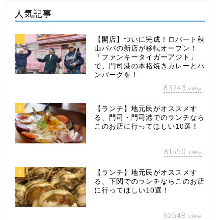
人気記事
1
【開店】ついに完成！ロバート秋
山パパの新店が移転オープン！
「ファンキータイガーアジト」
で、門司港の本格焼きカレーとハ
ンバーグを！
83243
view
2
【ランチ】地元民がオススメす
る、門司・門司港でのランチなら
このお店に行ってほしい10選！
81550
view
3
【ランチ】地元民がオススメす
る、下関でのランチならこのお店
に行ってほしい10選！
62548
view