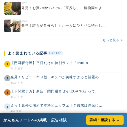
3/26
発見！お買い物ついでの「宝探し」。植物園のよ...
3/24
発見！誰もが自分らしく、一人にひとりに特化し...
もっと見る >
よく読まれている記事
UPDATE
【門司駅付近】平日だけの特別ランチ「choi-n...
1
5/16 更新
発見！リピート率９割！キンパが美味すぎると話題の...
2
4/20 更新
【下関駅チカ】新店『関門麺まぜそばGANG』って...
3
4/17 更新
えっ！意外な場所で本格ビュッフェ！？週末は満席に...
4
4/4 更新
発見！お買い物ついでの「宝探し」。植物園のような...
かんもんノートへの掲載・広告相談
詳細・相談する →
5
3/26 更新