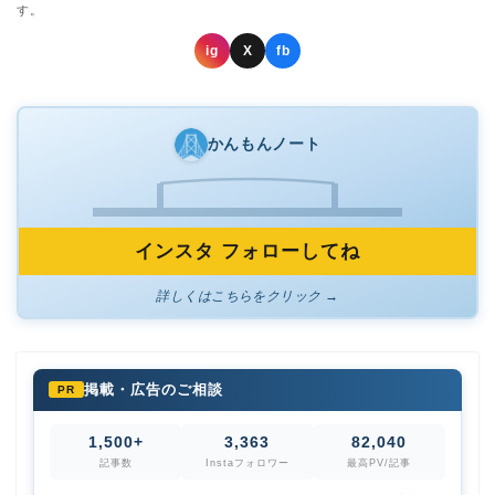
す。
ig
X
fb
かんもんノート
インスタ フォローしてね
詳しくはこちらをクリック →
掲載・広告のご相談
PR
1,500+
3,363
82,040
記事数
Instaフォロワー
最高PV/記事