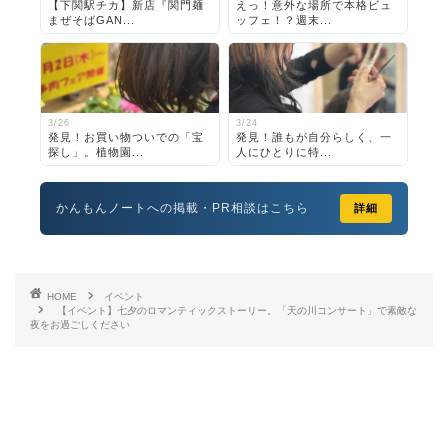
【下関駅チカ】新店『関門麺
えっ！意外な場所で本格ビュ
まぜそばGAN...
ッフェ！？週末...
3/26
3/24
発見！お買い物ついでの「宝
発見！誰もが自分らしく、一
探し」。植物園...
人にひとりに特...
かんもんノートへの掲載・PR相談はこちら
詳細
HOME
イベント
【イベント】七夕のロマンティックストーリー。「天の川コンサート」で素敵な
夜をお過ごしください