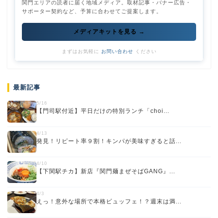
関門エリアの読者に届く地域メディア。取材記事・バナー広告・
サポーター契約など、予算に合わせてご提案します。
メディアキットを見る →
まずはお気軽に
お問い合わせ
ください
最新記事
5/16
【門司駅付近】平日だけの特別ランチ「choi...
4/13
発見！リピート率９割！キンパが美味すぎると話...
4/10
【下関駅チカ】新店『関門麺まぜそばGANG』...
4/3
えっ！意外な場所で本格ビュッフェ！？週末は満...