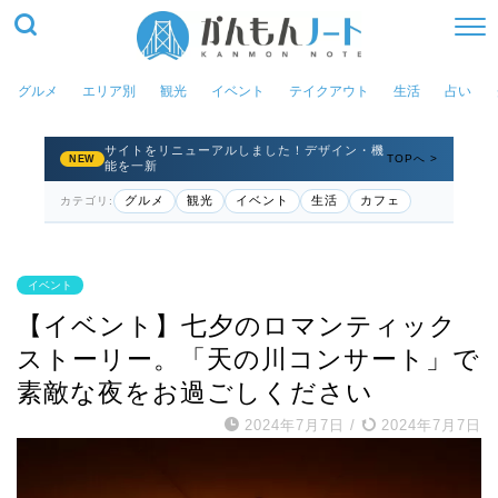
グルメ
エリア別
観光
イベント
テイクアウト
生活
占い
サイトをリニューアルしました！デザイン・機
TOPへ >
NEW
能を一新
グルメ
観光
イベント
生活
カフェ
カテゴリ:
イベント
【イベント】七夕のロマンティック
ストーリー。「天の川コンサート」で
素敵な夜をお過ごしください
2024年7月7日
/
2024年7月7日