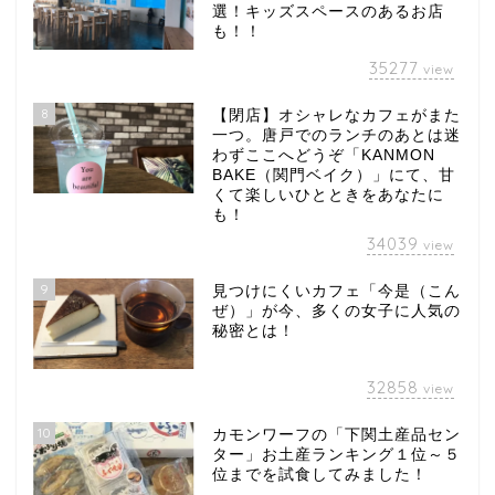
選！キッズスペースのあるお店
も！！
35277
view
8
【閉店】オシャレなカフェがまた
一つ。唐戸でのランチのあとは迷
わずここへどうぞ「KANMON
BAKE（関門ベイク）」にて、甘
くて楽しいひとときをあなたに
も！
34039
view
9
見つけにくいカフェ「今是（こん
ぜ）」が今、多くの女子に人気の
秘密とは！
32858
view
10
カモンワーフの「下関土産品セン
ター」お土産ランキング１位～５
位までを試食してみました！