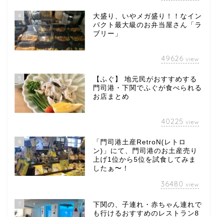
4
大盛り、いやメガ盛り！！なイン
パクト最大級のお弁当屋さん「ラ
ブリー」
49626
view
5
【ふぐ】 地元民がおすすめする
門司港・下関でふぐが食べられる
お店まとめ
40225
view
6
「門司港土産RetroN(レトロ
ン)」にて、門司港のお土産売り
上げ1位から5位を試食してみま
したぁ〜！
36480
view
7
下関の、子連れ・赤ちゃん連れで
も行けるおすすめのレストラン8