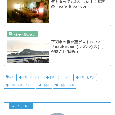
何を食べてもおいしい！！魅惑
の「cafe & bar com」
下関市の複合型ゲストハウス
「uzuhouse（ウズハウス）」
が愛される理由
yui
下関 イベント
下関 ウズハウス
下関 ピアノ
下関 音楽イベント
下関市
下関市 音楽
ABOUT ME