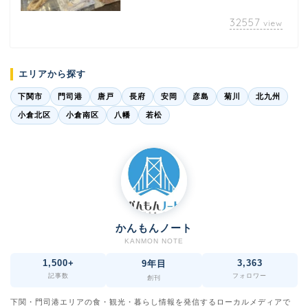
32557
view
エリアから探す
下関市
門司港
唐戸
長府
安岡
彦島
菊川
北九州
小倉北区
小倉南区
八幡
若松
かんもんノート
KANMON NOTE
1,500+
3,363
9年目
記事数
フォロワー
創刊
下関・門司港エリアの食・観光・暮らし情報を発信するローカルメディアで