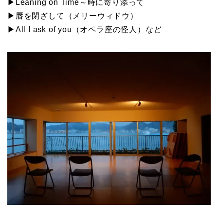
▶Leaning on Time～時に寄り添って
▶唇を閉ざして（メリーウィドウ）
▶All I ask of you（オペラ座の怪人）など