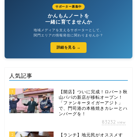
サポーター募集中
かんもんノートを
一緒に育てませんか
地域メディアを支えるサポーターとして、
関門エリアの情報発信に関わりませんか？
詳細を見る →
人気記事
1
【開店】ついに完成！ロバート秋
山パパの新店が移転オープン！
「ファンキータイガーアジト」
で、門司港の本格焼きカレーとハ
ンバーグを！
83232
view
2
【ランチ】地元民がオススメす