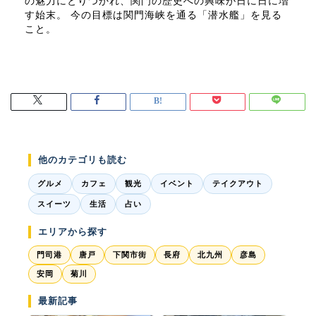
の魅力にとりつかれ、関門の歴史への興味が日に日に増
す始末。 今の目標は関門海峡を通る「潜水艦」を見る
こと。
他のカテゴリも読む
グルメ
カフェ
観光
イベント
テイクアウト
スイーツ
生活
占い
エリアから探す
門司港
唐戸
下関市街
長府
北九州
彦島
安岡
菊川
最新記事