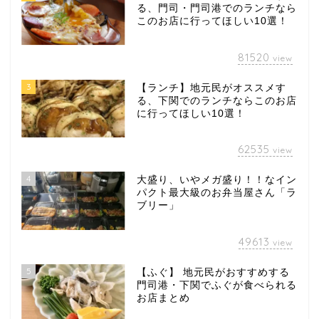
る、門司・門司港でのランチなら
このお店に行ってほしい10選！
81520
view
3
【ランチ】地元民がオススメす
る、下関でのランチならこのお店
に行ってほしい10選！
62535
view
4
大盛り、いやメガ盛り！！なイン
パクト最大級のお弁当屋さん「ラ
ブリー」
49613
view
5
【ふぐ】 地元民がおすすめする
門司港・下関でふぐが食べられる
お店まとめ