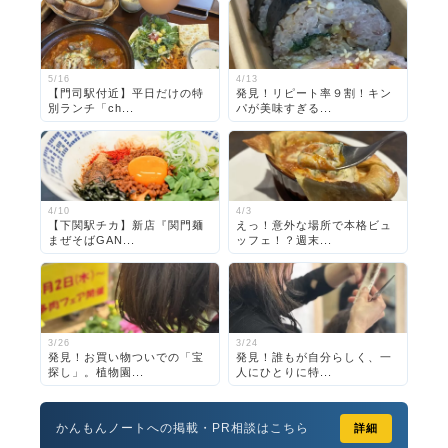
5/16
4/13
【門司駅付近】平日だけの特
発見！リピート率９割！キン
別ランチ「ch...
パが美味すぎる...
4/10
4/3
【下関駅チカ】新店『関門麺
えっ！意外な場所で本格ビュ
まぜそばGAN...
ッフェ！？週末...
3/26
3/24
発見！お買い物ついでの「宝
発見！誰もが自分らしく、一
探し」。植物園...
人にひとりに特...
かんもんノートへの掲載・PR相談はこちら
詳細