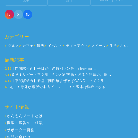
記事
Instaフォロワー
創刊
ig
X
fb
カテゴリー
グルメ
カフェ
観光
イベント
テイクアウト
スイーツ
生活
占い
最新記事
【門司駅付近】平日だけの特別ランチ「choi-nor...
5/16
発見！リピート率９割！キンパが美味すぎると話題の、隠...
4/13
【下関駅チカ】新店『関門麺まぜそばGANG』って？ラ...
4/10
えっ！意外な場所で本格ビュッフェ！？週末は満席になる...
4/3
サイト情報
かんもんノートとは
>
掲載・広告のご相談
>
サポーター募集
>
お問い合わせ
>