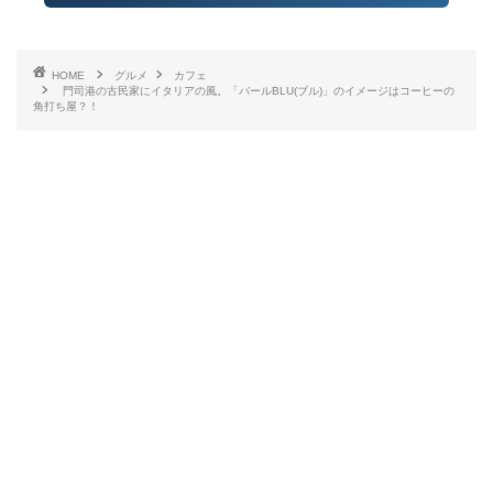
HOME
グルメ
カフェ
門司港の古民家にイタリアの風。「バールBLU(ブル)」のイメージはコーヒーの
角打ち屋？！