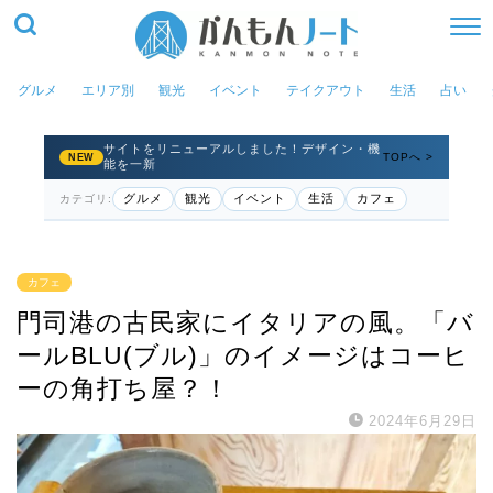
グルメ
エリア別
観光
イベント
テイクアウト
生活
占い
サイトをリニューアルしました！デザイン・機
TOPへ >
NEW
能を一新
グルメ
観光
イベント
生活
カフェ
カテゴリ:
カフェ
門司港の古民家にイタリアの風。「バ
ールBLU(ブル)」のイメージはコーヒ
ーの角打ち屋？！
2024年6月29日