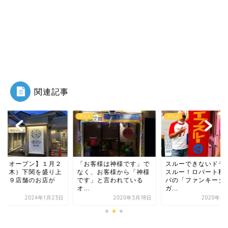
関連記事
メ
グルメ
グルメ
お客様は神様です」で
スルーできないドライブ
【プレオープン】１
く、お客様から「神様
スルー！ロバート秋山パ
５日（木）下関を盛
す」と言われている
パの「ファンキータイ
げる１９店舗のお店
.
ガ...
集...
2020年3月18日
2020年7月14日
2024年1