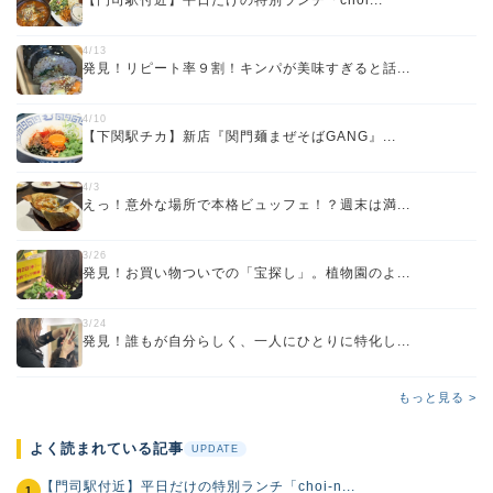
4/13
発見！リピート率９割！キンパが美味すぎると話...
4/10
【下関駅チカ】新店『関門麺まぜそばGANG』...
4/3
えっ！意外な場所で本格ビュッフェ！？週末は満...
3/26
発見！お買い物ついでの「宝探し」。植物園のよ...
3/24
発見！誰もが自分らしく、一人にひとりに特化し...
もっと見る >
よく読まれている記事
UPDATE
【門司駅付近】平日だけの特別ランチ「choi-n...
1