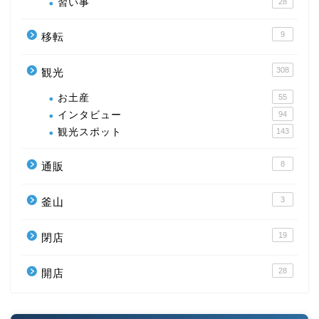
習い事
28
9
移転
308
観光
お土産
55
インタビュー
94
観光スポット
143
8
通販
3
釜山
19
閉店
28
開店