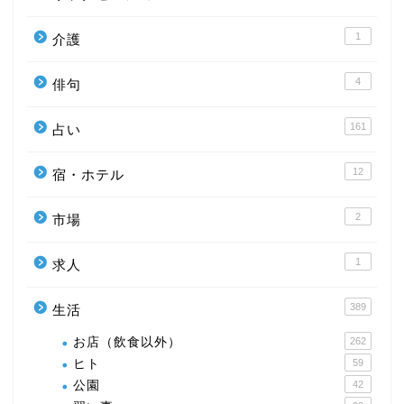
1
介護
4
俳句
161
占い
12
宿・ホテル
2
市場
1
求人
389
生活
お店（飲食以外）
262
ヒト
59
公園
42