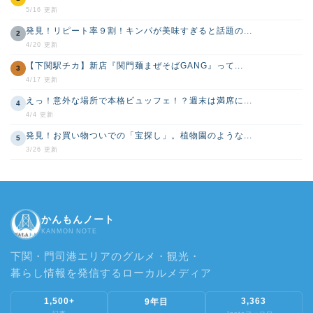
5/16 更新
発見！リピート率９割！キンパが美味すぎると話題の...
2
4/20 更新
【下関駅チカ】新店『関門麺まぜそばGANG』って...
3
4/17 更新
えっ！意外な場所で本格ビュッフェ！？週末は満席に...
4
4/4 更新
発見！お買い物ついでの「宝探し」。植物園のような...
5
3/26 更新
かんもんノート
KANMON NOTE
下関・門司港エリアのグルメ・観光・
暮らし情報を発信するローカルメディア
1,500+
3,363
9年目