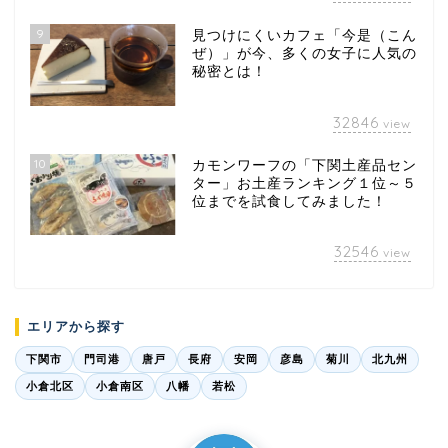
9
見つけにくいカフェ「今是（こん
ぜ）」が今、多くの女子に人気の
秘密とは！
32846
view
10
カモンワーフの「下関土産品セン
ター」お土産ランキング１位～５
位までを試食してみました！
32546
view
エリアから探す
下関市
門司港
唐戸
長府
安岡
彦島
菊川
北九州
小倉北区
小倉南区
八幡
若松