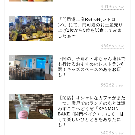
40195
view
6
「門司港土産RetroN(レトロ
ン)」にて、門司港のお土産売り
上げ1位から5位を試食してみま
したぁ〜！
36463
view
7
下関の、子連れ・赤ちゃん連れで
も行けるおすすめのレストラン8
選！キッズスペースのあるお店
も！！
35262
view
8
【閉店】オシャレなカフェがまた
一つ。唐戸でのランチのあとは迷
わずここへどうぞ「KANMON
BAKE（関門ベイク）」にて、甘
くて楽しいひとときをあなたに
も！
34033
view