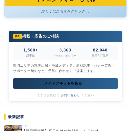
詳しくはこちらをクリック →
掲載・広告のご相談
PR
1,500+
3,363
82,040
記事数
Instaフォロワー
最高PV/記事
関門エリアの読者に届く地域メディア。取材記事・バナー広告・
サポーター契約など、予算に合わせてご提案します。
メディアキットを見る →
まずはお気軽に
お問い合わせ
ください
最新記事
5/16
【門司駅付近】平日だけの特別ランチ「choi...