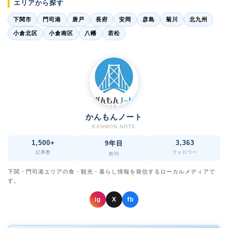
エリアから探す
下関市
門司港
唐戸
長府
安岡
彦島
菊川
北九州
小倉北区
小倉南区
八幡
若松
かんもんノート
KANMON NOTE
1,500+
3,363
9年目
記事数
フォロワー
創刊
下関・門司港エリアの食・観光・暮らし情報を発信するローカルメディアで
す。
ig
X
fb