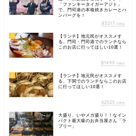
「ファンキータイガーアジト」
で、門司港の本格焼きカレーとハ
ンバーグを！
83217
view
2
【ランチ】地元民がオススメす
る、門司・門司港でのランチなら
このお店に行ってほしい10選！
81499
view
3
【ランチ】地元民がオススメす
る、下関でのランチならこのお店
に行ってほしい10選！
62525
view
4
大盛り、いやメガ盛り！！なイン
パクト最大級のお弁当屋さん「ラ
ブリー」