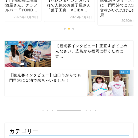
バレンタイン】おしゃ
鉄板焼きをリーズナブル
【開店】門司駅前に
で人気のお菓子屋さん
に！門司港でこだわりの
密着の酒屋さん。ク
子工房 ACIBA...
食材がいただける鉄板
トビールバー「YOND.
厨...
2023年2月4日
2023年11
2020年6月25日
【観光客インタビュー】正直すぎてごめ
んなさい、広島から福岡に行くために
寄...
【観光客インタビュー】山口市からでも
門司港に１泊で来ちゃいました！
カテゴリー