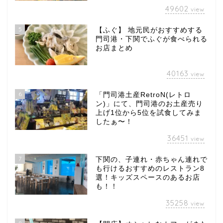
49602
view
5
【ふぐ】 地元民がおすすめする
門司港・下関でふぐが食べられる
お店まとめ
40163
view
6
「門司港土産RetroN(レトロ
ン)」にて、門司港のお土産売り
上げ1位から5位を試食してみま
したぁ〜！
36451
view
7
下関の、子連れ・赤ちゃん連れで
も行けるおすすめのレストラン8
選！キッズスペースのあるお店
も！！
35258
view