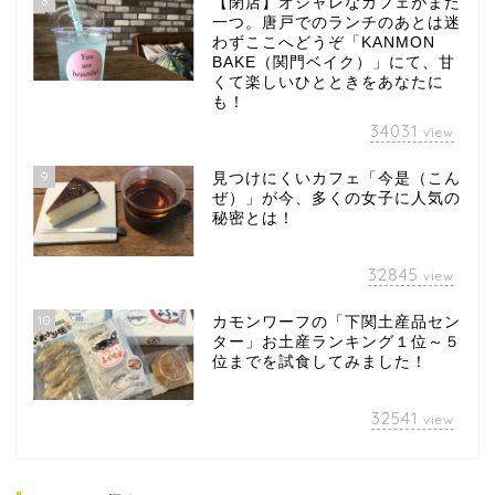
8
【閉店】オシャレなカフェがまた
一つ。唐戸でのランチのあとは迷
わずここへどうぞ「KANMON
BAKE（関門ベイク）」にて、甘
くて楽しいひとときをあなたに
も！
34031
view
9
見つけにくいカフェ「今是（こん
ぜ）」が今、多くの女子に人気の
秘密とは！
32845
view
10
カモンワーフの「下関土産品セン
ター」お土産ランキング１位～５
位までを試食してみました！
32541
view