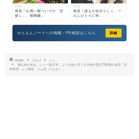
3/26
3/24
発見！お買い物ついでの「宝
発見！誰もが自分らしく、一
探し」。植物園...
人にひとりに特...
かんもんノートへの掲載・PR相談はこちら
詳細
HOME
グルメ
ふぐ
職人技が光る、ふぐ一筋37年。ふぐを知り尽くす大将が営む門司港の名店「日
本料理・ふぐ懐石 てん花（てんか）」