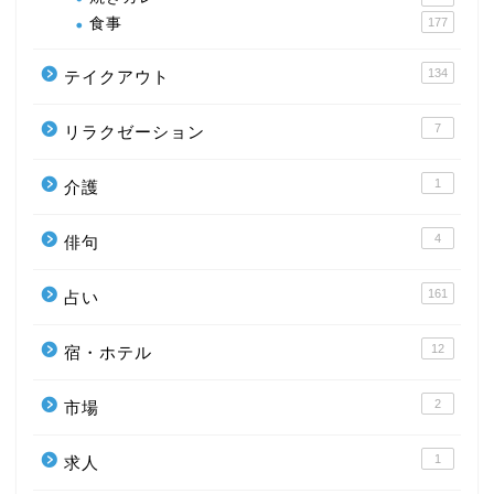
食事
177
134
テイクアウト
7
リラクゼーション
1
介護
4
俳句
161
占い
12
宿・ホテル
2
市場
1
求人