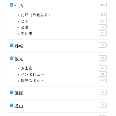
389
生活
お店（飲食以外）
262
ヒト
59
公園
42
習い事
28
9
移転
308
観光
お土産
55
インタビュー
94
観光スポット
143
8
通販
3
釜山