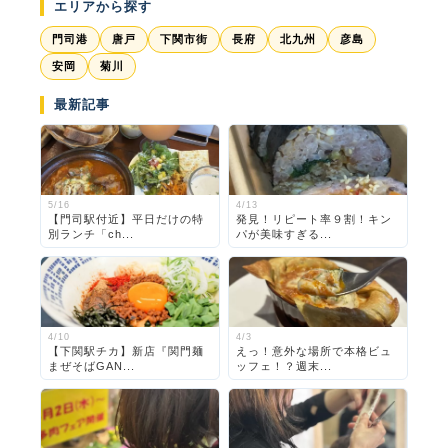
エリアから探す
門司港
唐戸
下関市街
長府
北九州
彦島
安岡
菊川
最新記事
5/16
4/13
【門司駅付近】平日だけの特
発見！リピート率９割！キン
別ランチ「ch...
パが美味すぎる...
4/10
4/3
【下関駅チカ】新店『関門麺
えっ！意外な場所で本格ビュ
まぜそばGAN...
ッフェ！？週末...