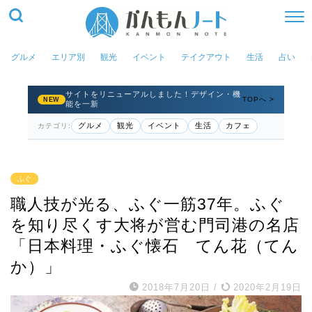
グルメ
エリア別
観光
イベント
テイクアウト
生活
占い
サイトをリニューアルしました！デザイン・機
TOPへ >
NEW
能を一新
グルメ
観光
イベント
生活
カフェ
カテゴリ:
ふぐ
職人技が光る、ふぐ一筋37年。ふぐ
を知り尽くす大将が営む門司港の名店
「日本料理・ふぐ懐石 てん花（てん
か）」
2018年7月20日
/
2020年2月19日