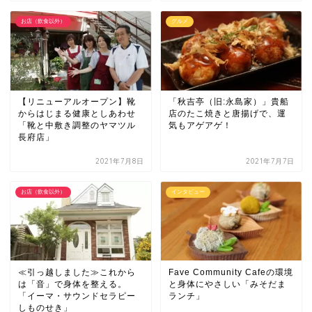
お店（飲食以外）
グルメ
【リニューアルオープン】靴
「秋吉亭（旧:永島家）」貴船
からはじまる健康としあわせ
店のたこ焼きと唐揚げで、運
「靴と中敷き調整のヤマツル
気もアゲアゲ！
長府店」
2021年7月8日
2021年7月7日
お店（飲食以外）
インタビュー
≪引っ越しました≫これから
Fave Community Cafeの環境
は「音」で身体を整える。
と身体にやさしい「みそだま
「イーマ・サウンドセラピー
ランチ」
しものせき」