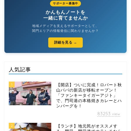
サポーター募集中
かんもんノートを
一緒に育てませんか
地域メディアを支えるサポーターとして、
関門エリアの情報発信に関わりませんか？
詳細を見る →
人気記事
1
【開店】ついに完成！ロバート秋
山パパの新店が移転オープン！
「ファンキータイガーアジト」
で、門司港の本格焼きカレーとハ
ンバーグを！
83253
view
2
【ランチ】地元民がオススメす