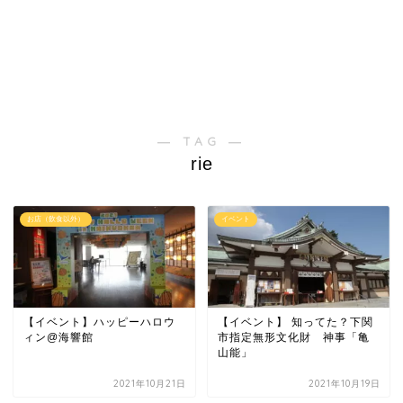
― TAG ―
rie
お店（飲食以外）
イベント
【イベント】ハッピーハロウ
【イベント】 知ってた？下関
ィン@海響館
市指定無形文化財 神事「亀
山能」
2021年10月21日
2021年10月19日