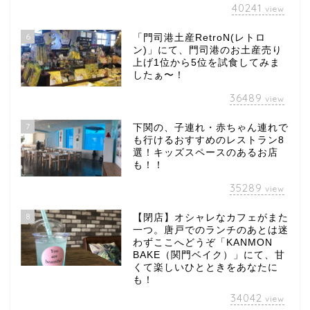
40241
view
6
「門司港土産RetroN(レトロ
ン)」にて、門司港のお土産売り
上げ1位から5位を試食してみま
したぁ〜！
36489
view
7
下関の、子連れ・赤ちゃん連れで
も行けるおすすめのレストラン8
選！キッズスペースのあるお店
も！！
35289
view
8
【閉店】オシャレなカフェがまた
一つ。唐戸でのランチのあとは迷
わずここへどうぞ「KANMON
BAKE（関門ベイク）」にて、甘
くて楽しいひとときをあなたに
も！
34042
view