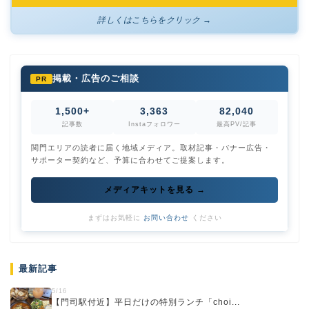
詳しくはこちらをクリック →
掲載・広告のご相談
PR
1,500+
3,363
82,040
記事数
Instaフォロワー
最高PV/記事
関門エリアの読者に届く地域メディア。取材記事・バナー広告・
サポーター契約など、予算に合わせてご提案します。
メディアキットを見る →
まずはお気軽に
お問い合わせ
ください
最新記事
5/16
【門司駅付近】平日だけの特別ランチ「choi...