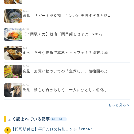
4/13
発見！リピート率９割！キンパが美味すぎると話...
4/10
【下関駅チカ】新店『関門麺まぜそばGANG』...
4/3
えっ！意外な場所で本格ビュッフェ！？週末は満...
3/26
発見！お買い物ついでの「宝探し」。植物園のよ...
3/24
発見！誰もが自分らしく、一人にひとりに特化し...
もっと見る >
よく読まれている記事
UPDATE
【門司駅付近】平日だけの特別ランチ「choi-n...
1