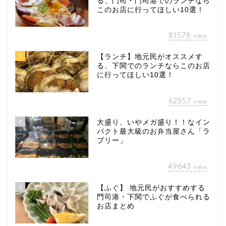
る、門司・門司港でのランチなら
このお店に行ってほしい10選！
81578
view
3
【ランチ】地元民がオススメす
る、下関でのランチならこのお店
に行ってほしい10選！
62557
view
4
大盛り、いやメガ盛り！！なイン
パクト最大級のお弁当屋さん「ラ
ブリー」
49643
view
5
【ふぐ】 地元民がおすすめする
門司港・下関でふぐが食べられる
お店まとめ