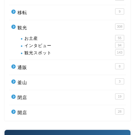
9
移転
308
観光
お土産
55
インタビュー
94
観光スポット
143
8
通販
3
釜山
19
閉店
28
開店