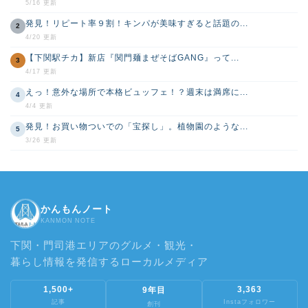
5/16 更新
発見！リピート率９割！キンパが美味すぎると話題の...
2
4/20 更新
【下関駅チカ】新店『関門麺まぜそばGANG』って...
3
4/17 更新
えっ！意外な場所で本格ビュッフェ！？週末は満席に...
4
4/4 更新
発見！お買い物ついでの「宝探し」。植物園のような...
5
3/26 更新
かんもんノート
KANMON NOTE
下関・門司港エリアのグルメ・観光・
暮らし情報を発信するローカルメディア
1,500+
3,363
9年目
記事
Instaフォロワー
創刊