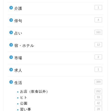
1
介護
4
俳句
161
占い
12
宿・ホテル
2
市場
1
求人
389
生活
お店（飲食以外）
262
ヒト
59
公園
42
習い事
28