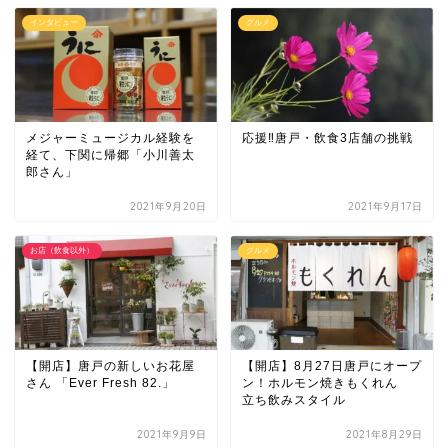
インタビュー
グルメ
メジャーミュージカル経験を
応援‼唐戸・飲食3店舗の挑戦
経て、下関に帰郷「小川善太
郎さん」
2021年9月20日
2021年9月17日
お店（飲食以外）
グルメ
【開店】唐戸の新しいお花屋
【開店】8月27日唐戸にオープ
さん 「Ever Fresh 82.」
ン！ホルモン焼きもくれん
立ち飲みスタイル
2021年9月9日
2021年8月29日