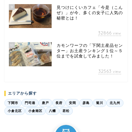
9
見つけにくいカフェ「今是（こん
ぜ）」が今、多くの女子に人気の
秘密とは！
32866
view
10
カモンワーフの「下関土産品セン
ター」お土産ランキング１位～５
位までを試食してみました！
32563
view
エリアから探す
下関市
門司港
唐戸
長府
安岡
彦島
菊川
北九州
小倉北区
小倉南区
八幡
若松