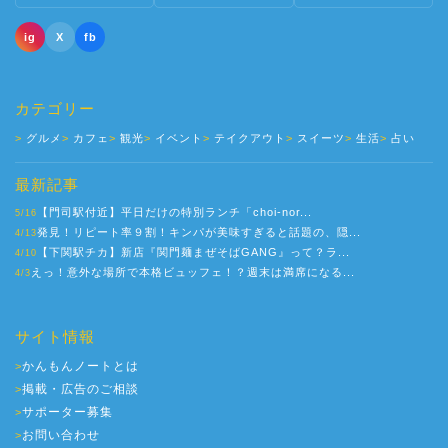
ig
X
fb
カテゴリー
グルメ
カフェ
観光
イベント
テイクアウト
スイーツ
生活
占い
最新記事
【門司駅付近】平日だけの特別ランチ「choi-nor...
5/16
発見！リピート率９割！キンパが美味すぎると話題の、隠...
4/13
【下関駅チカ】新店『関門麺まぜそばGANG』って？ラ...
4/10
えっ！意外な場所で本格ビュッフェ！？週末は満席になる...
4/3
サイト情報
かんもんノートとは
>
掲載・広告のご相談
>
サポーター募集
>
お問い合わせ
>